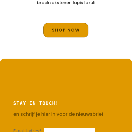
broekzakstenen lapis lazuli
SHOP NOW
STAY IN TOUCH!
en schrijf je hier in voor de nieuwsbrief
E-mailadres
*