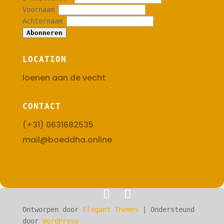
Voornaam
Achternaam
Abonneren
LOCATION
loenen aan de vecht
CONTACT
(+31) 0631682535
mail@boeddha.online
Ontworpen door
Elegant Themes
| Ondersteund
door
WordPress