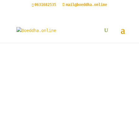
0631682535
mail@boeddha.online
boeddha.online
armbandjes, armbanden, mala’s, sieraden van
geluk, zorgenpopjes, pendels, geluksflesjes,
bedankflesjes en beeldjes.