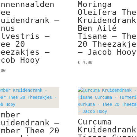
ennennaalden
Moringa
hee
Oleifera The
ruidendrank –
Kruidendrank
inus
Ben Ailé
ilvestris –
Tisane – The
hee 20
20 Theezakje
heezakjes –
– Jacob Hooy
acob Hooy
€
4,00
00
ember
Curcuma
ruidendrank –
Kruidendrank
ember Thee 20