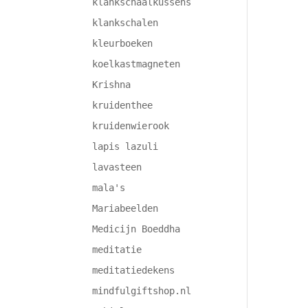
klankschaalkussens
klankschalen
kleurboeken
koelkastmagneten
Krishna
kruidenthee
kruidenwierook
lapis lazuli
lavasteen
mala's
Mariabeelden
Medicijn Boeddha
meditatie
meditatiedekens
mindfulgiftshop.nl