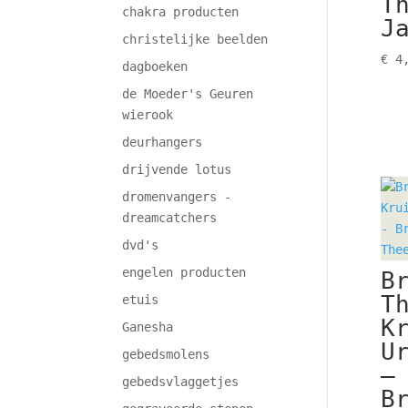
T
chakra producten
J
christelijke beelden
€
4,
dagboeken
de Moeder's Geuren
wierook
deurhangers
drijvende lotus
dromenvangers -
dreamcatchers
dvd's
engelen producten
B
T
etuis
K
Ganesha
U
gebedsmolens
–
gebedsvlaggetjes
B