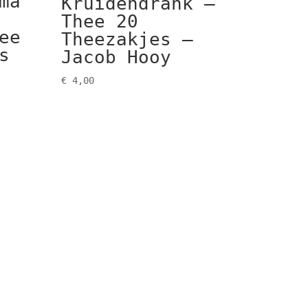
ma
Kruidendrank –
Thee 20
ee
Theezakjes –
s
Jacob Hooy
€
4,00