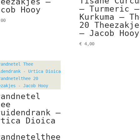
Tisane Curcu
heezakjes –
– Turmeric –
acob Hooy
Kurkuma – Th
00
20 Theezakje
– Jacob Hooy
€
4,00
randnetel
hee
ruidendrank –
rtica Dioica
randnetelthee