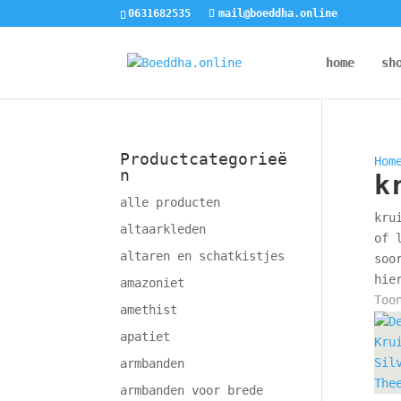
0631682535
mail@boeddha.online
home
sh
Productcategorieë
Hom
n
k
alle producten
kru
altaarkleden
of 
altaren en schatkistjes
soo
hie
amazoniet
Too
amethist
apatiet
armbanden
armbanden voor brede