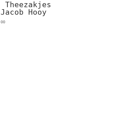
0 Theezakjes
 Jacob Hooy
00