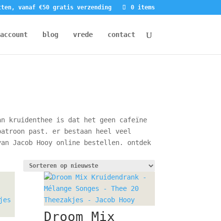
tten, vanaf €50 gratis verzending
0 items
account
blog
vrede
contact
an kruidenthee is dat het geen cafeïne
patroon past. er bestaan heel veel
van Jacob Hooy online bestellen. ontdek
Droom Mix