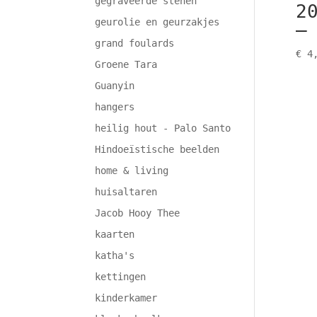
gegraveerde stenen
2
geurolie en geurzakjes
–
grand foulards
€
4,
Groene Tara
Guanyin
hangers
heilig hout - Palo Santo
Hindoeïstische beelden
home & living
huisaltaren
Jacob Hooy Thee
kaarten
katha's
kettingen
kinderkamer