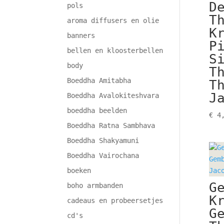
D
pols
T
aroma diffusers en olie
K
banners
P
bellen en kloosterbellen
S
body
T
Boeddha Amitabha
T
J
Boeddha Avalokiteshvara
boeddha beelden
€
4,
Boeddha Ratna Sambhava
Boeddha Shakyamuni
Boeddha Vairochana
boeken
G
boho armbanden
K
cadeaus en probeersetjes
G
cd's