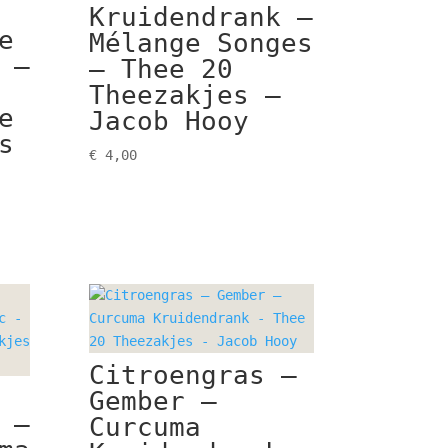
Kruidendrank –
e
Mélange Songes
 –
– Thee 20
Theezakjes –
e
Jacob Hooy
s
€
4,00
Citroengras –
Gember –
 –
Curcuma