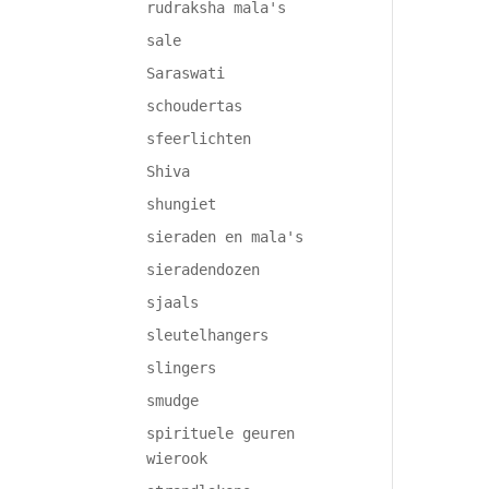
rudraksha mala's
sale
Saraswati
schoudertas
sfeerlichten
Shiva
shungiet
sieraden en mala's
sieradendozen
sjaals
sleutelhangers
slingers
smudge
spirituele geuren
wierook