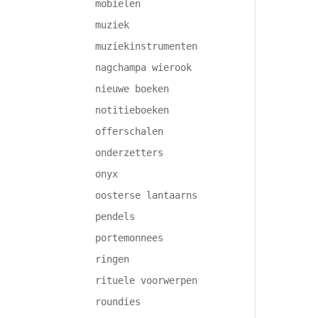
mobielen
muziek
muziekinstrumenten
nagchampa wierook
nieuwe boeken
notitieboeken
offerschalen
onderzetters
onyx
oosterse lantaarns
pendels
portemonnees
ringen
rituele voorwerpen
roundies