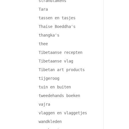
strandlakens
Tara
tassen en tasjes
Thaise Boeddha's
thangka's
thee
Tibetaanse recepten
Tibetaanse vlag
Tibetan art products
tijgeroog
tuin en buiten
tweedehands boeken
vajra
vlaggen en vlaggetjes
wandkleden