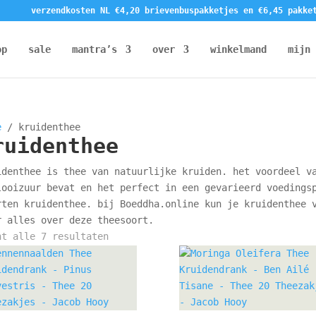
verzendkosten NL €4,20 brievenbuspakketjes en €6,45 pakke
op
sale
mantra’s
over
winkelmand
mijn 
e
/ kruidenthee
ruidenthee
identhee is thee van natuurlijke kruiden. het voordeel v
looizuur bevat en het perfect in een gevarieerd voedings
rten kruidenthee. bij Boeddha.online kun je kruidenthee 
r alles over deze theesoort.
Gesorteerd
nt alle 7 resultaten
op
nieuwste