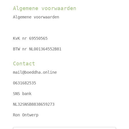
Algemene voorwaarden
Algemene voorwaarden
KvK nr 69550565
BTW nr NL001364552B81
Contact
mail@boeddha.online
0631682535
SNS bank
NL32SNSB8838659273
Ron Ontwerp