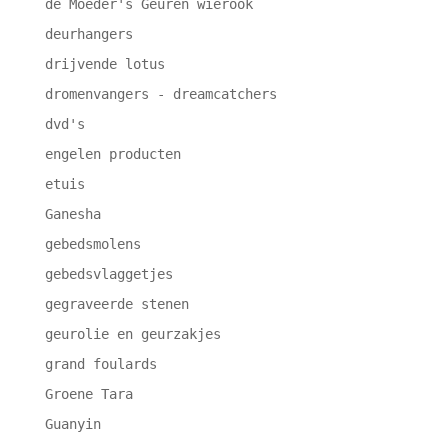
de Moeder's Geuren wierook
deurhangers
drijvende lotus
dromenvangers - dreamcatchers
dvd's
engelen producten
etuis
Ganesha
gebedsmolens
gebedsvlaggetjes
gegraveerde stenen
geurolie en geurzakjes
grand foulards
Groene Tara
Guanyin