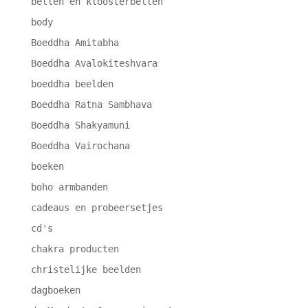
bellen en kloosterbellen
body
Boeddha Amitabha
Boeddha Avalokiteshvara
boeddha beelden
Boeddha Ratna Sambhava
Boeddha Shakyamuni
Boeddha Vairochana
boeken
boho armbanden
cadeaus en probeersetjes
cd's
chakra producten
christelijke beelden
dagboeken