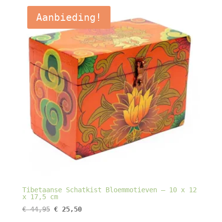
Aanbieding!
Tibetaanse Schatkist Bloemmotieven – 10 x 12
x 17,5 cm
Oorspronkelijke
Huidige
€
44,95
€
25,50
prijs
prijs