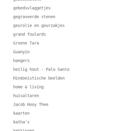
gebedsvlaggetjes
gegraveerde stenen
geurolie en geurzakjes
grand foulards
Groene Tara
Guanyin
hangers
heilig hout - Palo Santo
Hindoeïstische beelden
home & living
huisaltaren
Jacob Hooy Thee
kaarten
katha's
kettingen