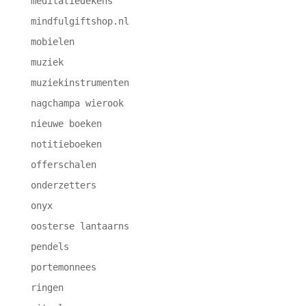
meditatiedekens
mindfulgiftshop.nl
mobielen
muziek
muziekinstrumenten
nagchampa wierook
nieuwe boeken
notitieboeken
offerschalen
onderzetters
onyx
oosterse lantaarns
pendels
portemonnees
ringen