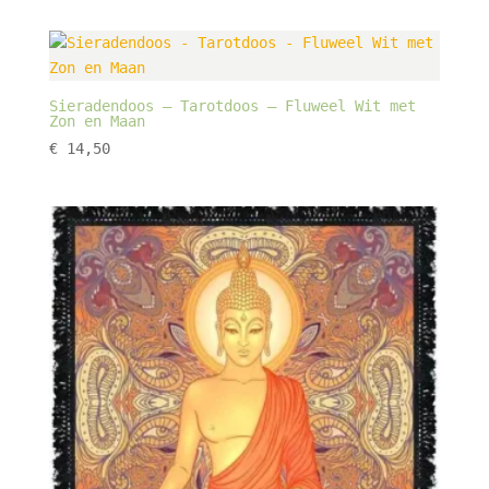
was:
is:
€ 44,95.
€ 25,50.
Sieradendoos – Tarotdoos – Fluweel Wit met
Zon en Maan
€
14,50