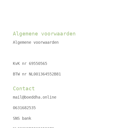
Algemene voorwaarden
Algemene voorwaarden
KvK nr 69550565
BTW nr NL001364552B81
Contact
mail@boeddha.online
0631682535
SNS bank