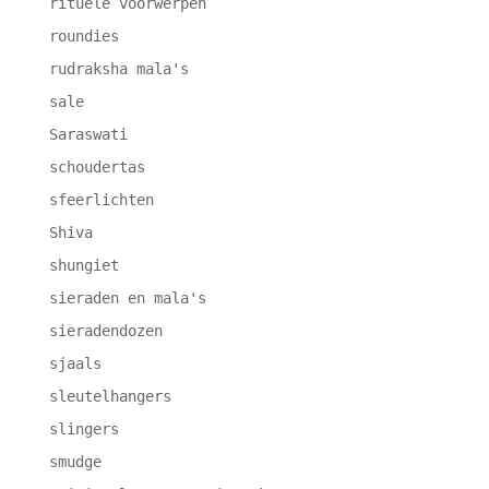
rituele voorwerpen
roundies
rudraksha mala's
sale
Saraswati
schoudertas
sfeerlichten
Shiva
shungiet
sieraden en mala's
sieradendozen
sjaals
sleutelhangers
slingers
smudge