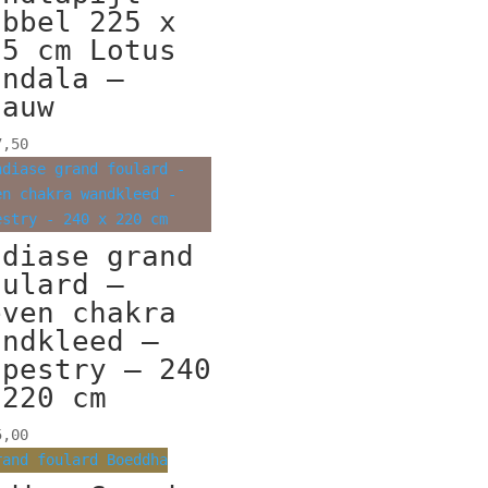
ubbel 225 x
25 cm Lotus
andala –
lauw
,50
ndiase grand
oulard –
even chakra
andkleed –
apestry – 240
 220 cm
,00