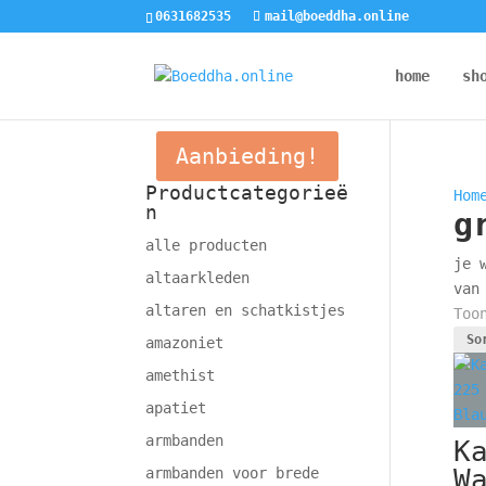
0631682535
mail@boeddha.online
home
sh
Aanbieding!
Productcategorieë
Hom
n
g
alle producten
je 
altaarkleden
van
altaren en schatkistjes
Too
amazoniet
amethist
apatiet
armbanden
K
W
armbanden voor brede