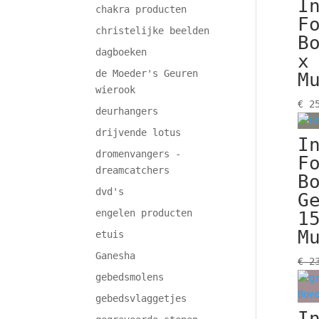
I
chakra producten
F
christelijke beelden
B
dagboeken
x
de Moeder's Geuren
M
wierook
€
25
deurhangers
drijvende lotus
I
dromenvangers -
F
dreamcatchers
B
dvd's
G
engelen producten
1
M
etuis
Ganesha
€
23
gebedsmolens
gebedsvlaggetjes
I