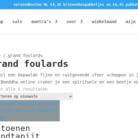
verzendkosten NL €4,20 brievenbuspakketjes en €6,45 pakke
op
sale
mantra’s
over
winkelmand
mijn 
e
/ grand foulards
rand foulards
wil een bepaalde fijne en rustgevende sfeer scheppen in 
 Boeddha.online creëer je een spirituele en een beetje e
Gesorteerd
nt alle 6 resultaten
op
nieuwste
atoenen
andtapijt