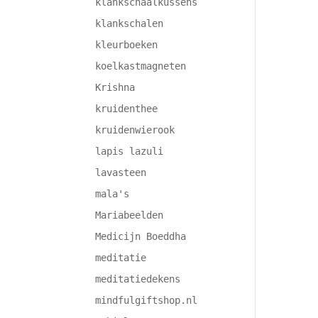
klankschaalkussens
klankschalen
kleurboeken
koelkastmagneten
Krishna
kruidenthee
kruidenwierook
lapis lazuli
lavasteen
mala's
Mariabeelden
Medicijn Boeddha
meditatie
meditatiedekens
mindfulgiftshop.nl