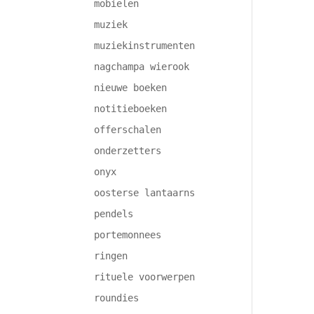
mobielen
muziek
muziekinstrumenten
nagchampa wierook
nieuwe boeken
notitieboeken
offerschalen
onderzetters
onyx
oosterse lantaarns
pendels
portemonnees
ringen
rituele voorwerpen
roundies