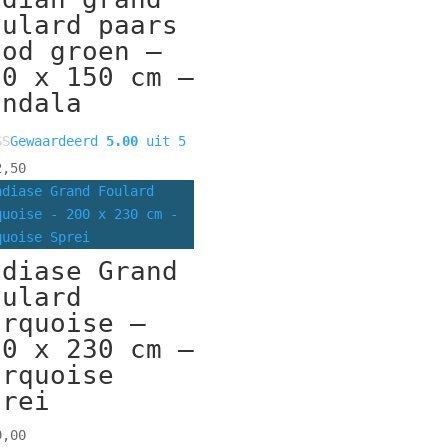
oulard paars
ood groen –
00 x 150 cm –
andala
Gewaardeerd
5.00
uit 5
,50
ndiase Grand
oulard
urquoise –
00 x 230 cm –
urquoise
prei
,00