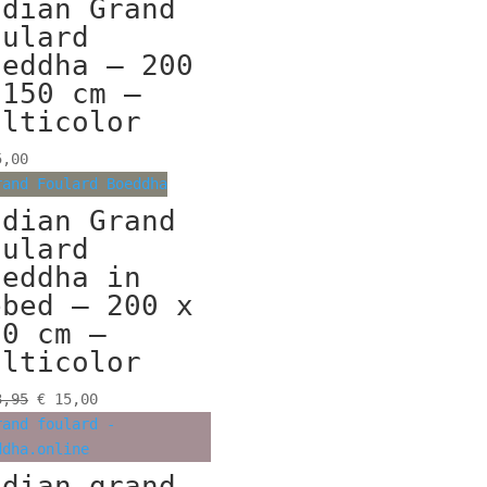
ndian Grand
oulard
oeddha – 200
 150 cm –
ulticolor
,00
ndian Grand
oulard
oeddha in
ebed – 200 x
50 cm –
ulticolor
Oorspronkelijke
Huidige
,95
€
15,00
prijs
prijs
was:
is:
€ 23,95.
€ 15,00.
ndian grand