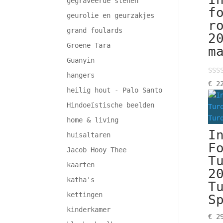
gegraveerde stenen
f
geurolie en geurzakjes
r
grand foulards
2
Groene Tara
m
Guanyin
hangers
€
22
heilig hout - Palo Santo
Hindoeïstische beelden
home & living
I
huisaltaren
F
Jacob Hooy Thee
T
kaarten
2
katha's
T
kettingen
S
kinderkamer
€
29