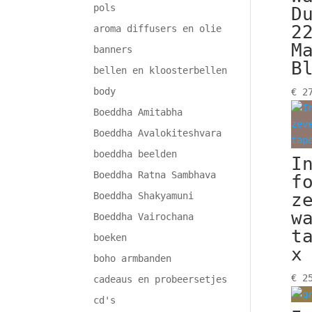
pols
D
2
aroma diffusers en olie
M
banners
B
bellen en kloosterbellen
body
€
27
Boeddha Amitabha
Boeddha Avalokiteshvara
boeddha beelden
I
Boeddha Ratna Sambhava
f
z
Boeddha Shakyamuni
w
Boeddha Vairochana
t
boeken
x
boho armbanden
€
25
cadeaus en probeersetjes
cd's