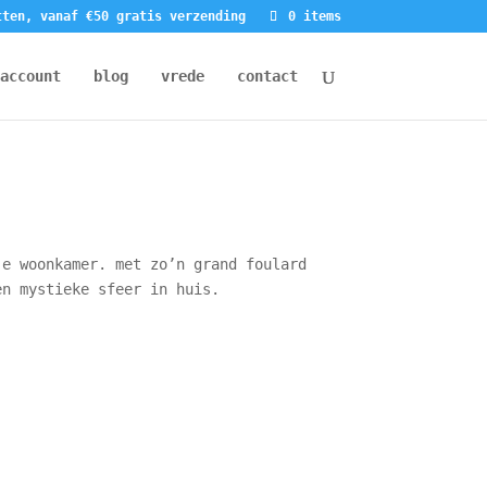
tten, vanaf €50 gratis verzending
0 items
account
blog
vrede
contact
je woonkamer. met zo’n grand foulard
en mystieke sfeer in huis.