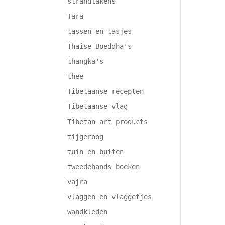
strandlakens
Tara
tassen en tasjes
Thaise Boeddha's
thangka's
thee
Tibetaanse recepten
Tibetaanse vlag
Tibetan art products
tijgeroog
tuin en buiten
tweedehands boeken
vajra
vlaggen en vlaggetjes
wandkleden