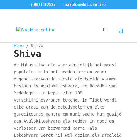
0631682535
mail@boeddha.online
Home
/ Shiva
Shiva
de Mahasattva die waarschijnlijk het meest
populair is in het boeddhisme en zeker
degene waarvan de meeste afgebeelde vormen
bestaan is Avalokiteshvara, de Boeddha van
Mededogen. in Nepal zijn 108
verschijningsvromen bekend. in Tibet wordt
elke draai aan de gebedsmolen en elke
gereciteerde mantra om mani padme hum gewijd
aan Avalokiteshvara als redder in nood en
verlosser van bezwarend karma. als
Lokeshvara wordt hij wel gezien als afgeleid