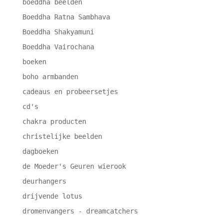
boeddha beelden
Boeddha Ratna Sambhava
Boeddha Shakyamuni
Boeddha Vairochana
boeken
boho armbanden
cadeaus en probeersetjes
cd's
chakra producten
christelijke beelden
dagboeken
de Moeder's Geuren wierook
deurhangers
drijvende lotus
dromenvangers - dreamcatchers