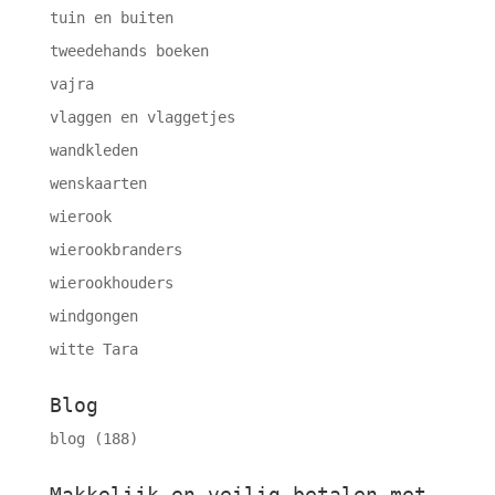
tuin en buiten
tweedehands boeken
vajra
vlaggen en vlaggetjes
wandkleden
wenskaarten
wierook
wierookbranders
wierookhouders
windgongen
witte Tara
Blog
blog
(188)
Makkelijk en veilig betalen met