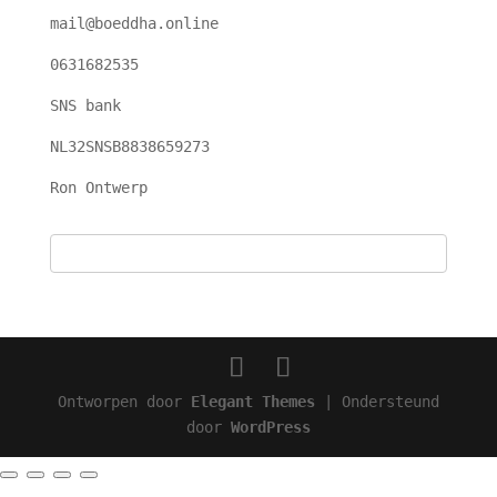
mail@boeddha.online
0631682535
SNS bank
NL32SNSB8838659273
Ron Ontwerp
Ontworpen door
Elegant Themes
| Ondersteund
door
WordPress