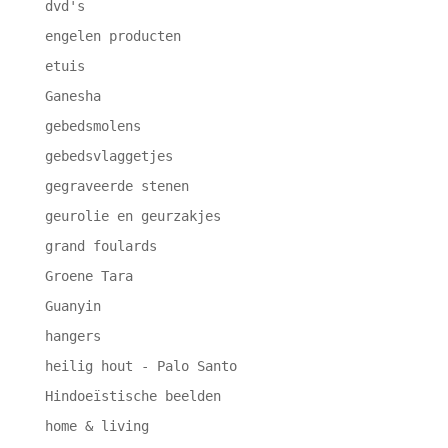
dvd's
engelen producten
etuis
Ganesha
gebedsmolens
gebedsvlaggetjes
gegraveerde stenen
geurolie en geurzakjes
grand foulards
Groene Tara
Guanyin
hangers
heilig hout - Palo Santo
Hindoeïstische beelden
home & living