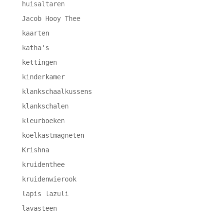
huisaltaren
Jacob Hooy Thee
kaarten
katha's
kettingen
kinderkamer
klankschaalkussens
klankschalen
kleurboeken
koelkastmagneten
Krishna
kruidenthee
kruidenwierook
lapis lazuli
lavasteen