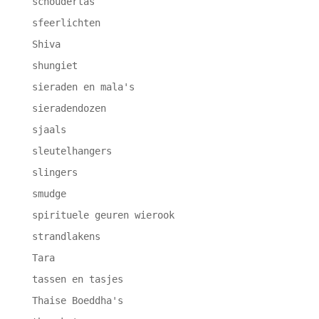
schoudertas
sfeerlichten
Shiva
shungiet
sieraden en mala's
sieradendozen
sjaals
sleutelhangers
slingers
smudge
spirituele geuren wierook
strandlakens
Tara
tassen en tasjes
Thaise Boeddha's