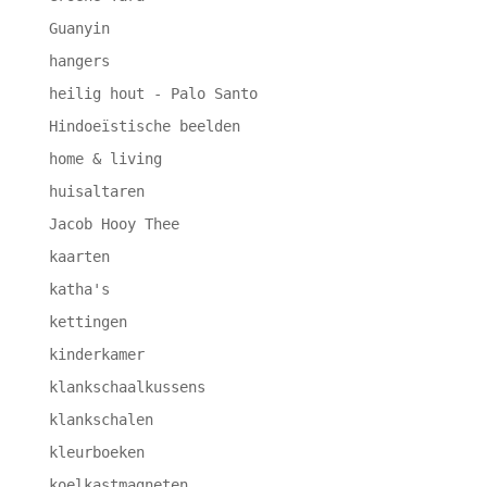
Guanyin
hangers
heilig hout - Palo Santo
Hindoeïstische beelden
home & living
huisaltaren
Jacob Hooy Thee
kaarten
katha's
kettingen
kinderkamer
klankschaalkussens
klankschalen
kleurboeken
koelkastmagneten