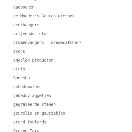
dagboeken
de Moeder's Geuren wierook
deurhangers
drijvende lotus
dromenvangers - dreamcatchers
dvd's
engelen producten
etuis
Ganesha
gebedsmolens
gebedsvlaggetjes
gegraveerde stenen
geurolie en geurzakjes
grand foulards
Groene Tara