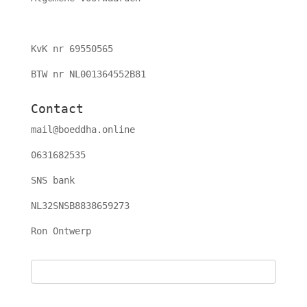
KvK nr 69550565
BTW nr NL001364552B81
Contact
mail@boeddha.online
0631682535
SNS bank
NL32SNSB8838659273
Ron Ontwerp