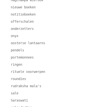
nagchampa wierook
nieuwe boeken
notitieboeken
offerschalen
onderzetters
onyx
oosterse lantaarns
pendels
portemonnees
ringen
rituele voorwerpen
roundies
rudraksha mala's
sale
Saraswati