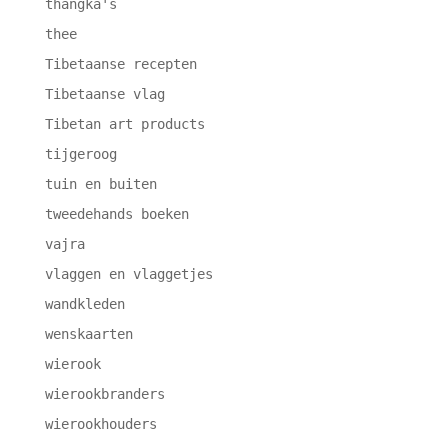
thangka's
thee
Tibetaanse recepten
Tibetaanse vlag
Tibetan art products
tijgeroog
tuin en buiten
tweedehands boeken
vajra
vlaggen en vlaggetjes
wandkleden
wenskaarten
wierook
wierookbranders
wierookhouders