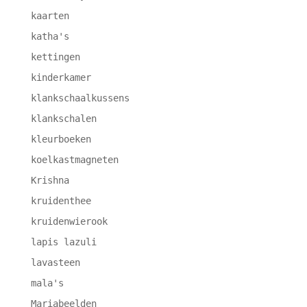
kaarten
katha's
kettingen
kinderkamer
klankschaalkussens
klankschalen
kleurboeken
koelkastmagneten
Krishna
kruidenthee
kruidenwierook
lapis lazuli
lavasteen
mala's
Mariabeelden