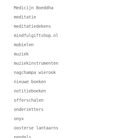
Medicijn Boeddha
meditatie
meditatiedekens
mindfulgiftshop.nl
mobielen
muziek
muziekinstrumenten
nagchampa wierook
nieuwe boeken
notitieboeken
offerschalen
onderzetters
onyx
oosterse lantaarns
pendels