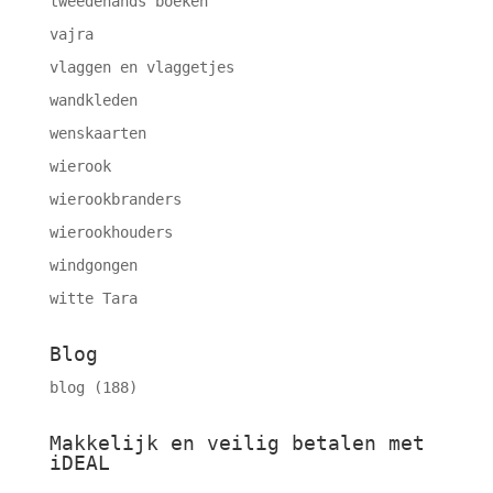
tweedehands boeken
vajra
vlaggen en vlaggetjes
wandkleden
wenskaarten
wierook
wierookbranders
wierookhouders
windgongen
witte Tara
Blog
blog
(188)
Makkelijk en veilig betalen met
iDEAL