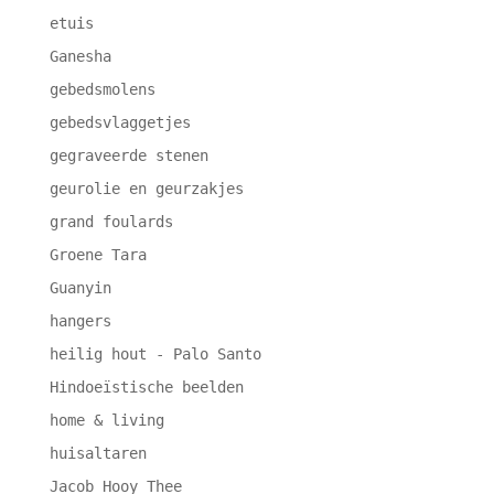
etuis
Ganesha
gebedsmolens
gebedsvlaggetjes
gegraveerde stenen
geurolie en geurzakjes
grand foulards
Groene Tara
Guanyin
hangers
heilig hout - Palo Santo
Hindoeïstische beelden
home & living
huisaltaren
Jacob Hooy Thee