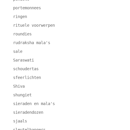
portemonnees
ringen
rituele voorwerpen
roundies
rudraksha mala's
sale
Saraswati
schoudertas
sfeerlichten
Shiva
shungiet
sieraden en mala's
sieradendozen
sjaals
sleutelhangers