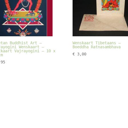
etan Buddhist Art –
Wenskaart Tibetaans –
rayogini Wenskaart –
Boeddha Ratnasambhava
tkaart Vajrayogini – 10 x
€
3,00
cm
95