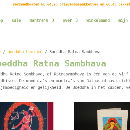
verzendkosten NL €4,20 brievenbuspakketjes en €6,45 pakke
op
sale
mantra’s
over
winkelmand
mijn 
e
/
boeddha beelden
/ Boeddha Ratna Sambhava
oeddha Ratna Sambhava
ddha Ratna Sambhava, of Ratnasambhava is één van de vijf
ddhisme. De mandala’s en mantra’s van Ratnasambhava rich
ijkmoedigheid en gelijkheid. De Boeddha in het Zuiden, v