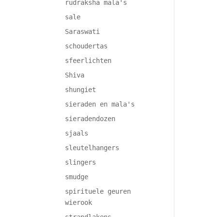
rudraksha mala's
sale
Saraswati
schoudertas
sfeerlichten
Shiva
shungiet
sieraden en mala's
sieradendozen
sjaals
sleutelhangers
slingers
smudge
spirituele geuren
wierook