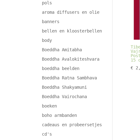
pols
aroma diffusers en olie
banners
bellen en kloosterbellen
body
Tib
Boeddha Amitabha
Vaj
Pos
Boeddha Avalokiteshvara
15 
€
2,
boeddha beelden
Boeddha Ratna Sambhava
Boeddha Shakyamuni
Boeddha Vairochana
boeken
boho armbanden
cadeaus en probeersetjes
cd's