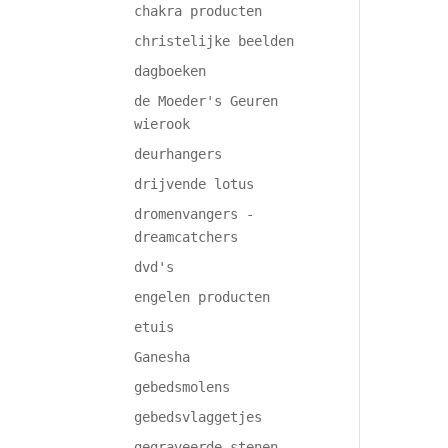
chakra producten
christelijke beelden
dagboeken
de Moeder's Geuren
wierook
deurhangers
drijvende lotus
dromenvangers -
dreamcatchers
dvd's
engelen producten
etuis
Ganesha
gebedsmolens
gebedsvlaggetjes
gegraveerde stenen