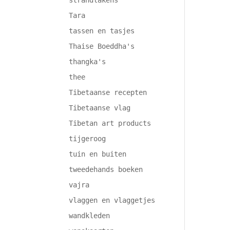
strandlakens
Tara
tassen en tasjes
Thaise Boeddha's
thangka's
thee
Tibetaanse recepten
Tibetaanse vlag
Tibetan art products
tijgeroog
tuin en buiten
tweedehands boeken
vajra
vlaggen en vlaggetjes
wandkleden