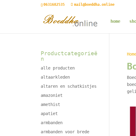
0631682535
mail@boeddha.online
home
sh
Productcategorieë
Hom
n
B
alle producten
altaarkleden
Boe
boe
altaren en schatkistjes
gel
amazoniet
amethist
apatiet
armbanden
armbanden voor brede