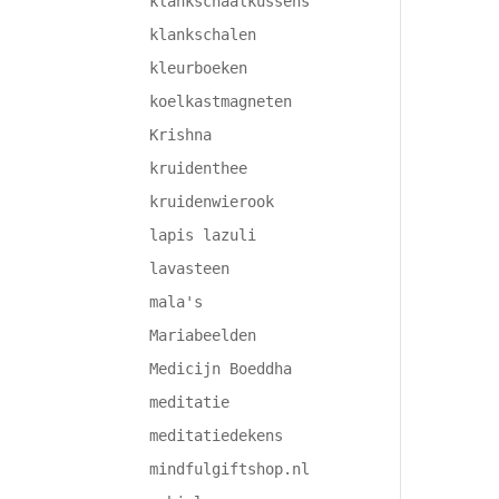
klankschaalkussens
klankschalen
kleurboeken
koelkastmagneten
Krishna
kruidenthee
kruidenwierook
lapis lazuli
lavasteen
mala's
Mariabeelden
Medicijn Boeddha
meditatie
meditatiedekens
mindfulgiftshop.nl