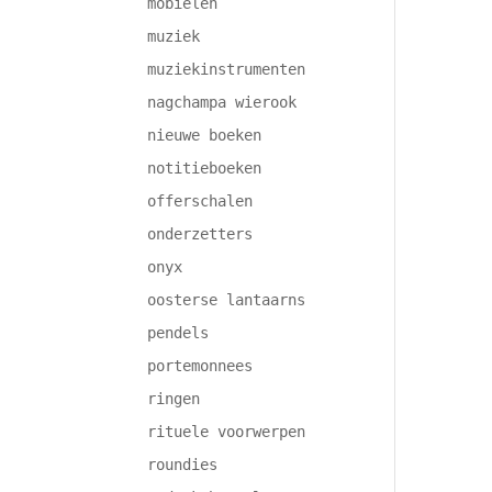
mobielen
muziek
muziekinstrumenten
nagchampa wierook
nieuwe boeken
notitieboeken
offerschalen
onderzetters
onyx
oosterse lantaarns
pendels
portemonnees
ringen
rituele voorwerpen
roundies