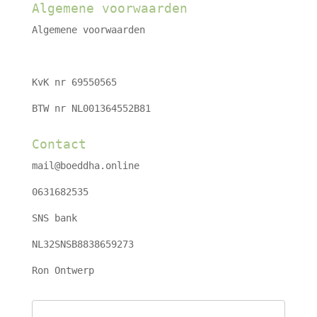
Algemene voorwaarden
Algemene voorwaarden
KvK nr 69550565
BTW nr NL001364552B81
Contact
mail@boeddha.online
0631682535
SNS bank
NL32SNSB8838659273
Ron Ontwerp