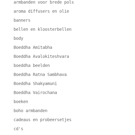
armbanden voor brede pols
aroma diffusers en olie
banners
bellen en kloosterbellen
body
Boeddha Amitabha
Boeddha Avalokiteshvara
boeddha beelden
Boeddha Ratna Sambhava
Boeddha Shakyamuni
Boeddha Vairochana
boeken
boho armbanden
cadeaus en probeersetjes
cd's