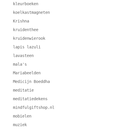
kleurboeken
koelkastmagneten
Krishna
kruidenthee
kruidenwierook
lapis lazuli
lavasteen
mala's
Mariabeelden
Medicijn Boeddha
meditatie
meditatiedekens
mindfulgiftshop.nl
mobielen
muziek