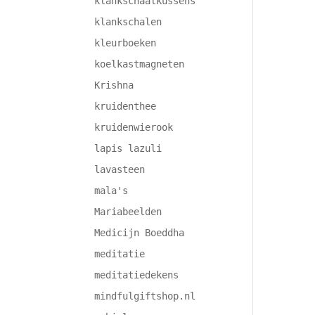
klankschaalkussens
klankschalen
kleurboeken
koelkastmagneten
Krishna
kruidenthee
kruidenwierook
lapis lazuli
lavasteen
mala's
Mariabeelden
Medicijn Boeddha
meditatie
meditatiedekens
mindfulgiftshop.nl