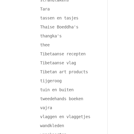
strandlakens
Tara
tassen en tasjes
Thaise Boeddha's
thangka's
thee
Tibetaanse recepten
Tibetaanse vlag
Tibetan art products
tijgeroog
tuin en buiten
tweedehands boeken
vajra
vlaggen en vlaggetjes
wandkleden