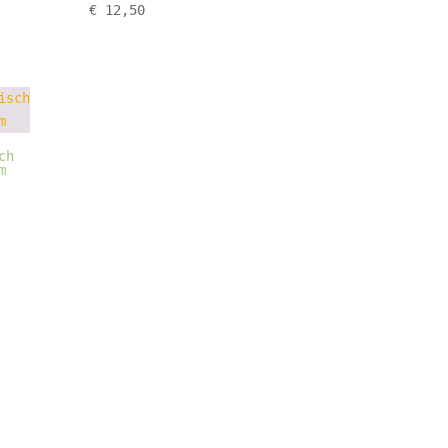
€
12,50
ch
m