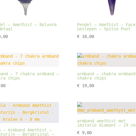
del – Amethist – Bolvorm
Pendel – Amethist – Face
Metaal
Geslepen – Spitse Punt
,00
€
10,00
band – 7 chakra armband –
armband – chakra armband
kra chips
chakra chips
00
€
19,00
armband amethist met
imitatie diamant – 19 cm
a – Armband Amethist –
€
9,00
nturijn – Bergkristal –