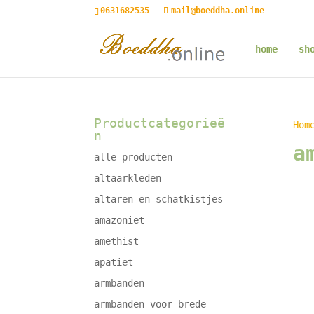
0631682535
mail@boeddha.online
home
sh
Productcategorieë
Hom
n
a
alle producten
altaarkleden
altaren en schatkistjes
amazoniet
amethist
apatiet
armbanden
armbanden voor brede