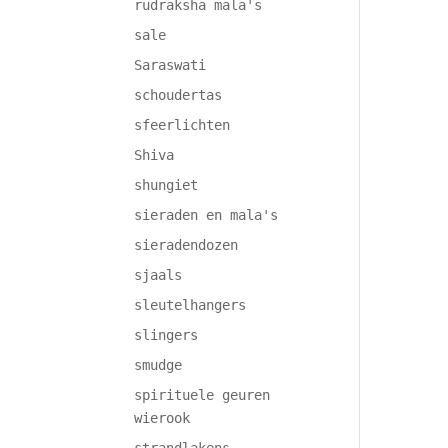
rudraksha mala's
sale
Saraswati
schoudertas
sfeerlichten
Shiva
shungiet
sieraden en mala's
sieradendozen
sjaals
sleutelhangers
slingers
smudge
spirituele geuren
wierook