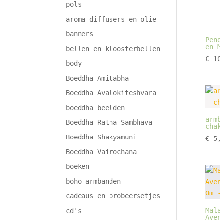
pols
aroma diffusers en olie
banners
Pen
en 
bellen en kloosterbellen
€
10
body
Boeddha Amitabha
Boeddha Avalokiteshvara
boeddha beelden
arm
Boeddha Ratna Sambhava
cha
Boeddha Shakyamuni
€
5,
Boeddha Vairochana
boeken
boho armbanden
cadeaus en probeersetjes
Mal
cd's
Ave