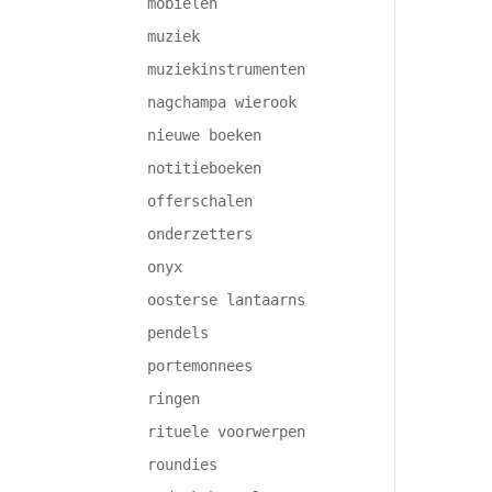
mobielen
muziek
muziekinstrumenten
nagchampa wierook
nieuwe boeken
notitieboeken
offerschalen
onderzetters
onyx
oosterse lantaarns
pendels
portemonnees
ringen
rituele voorwerpen
roundies