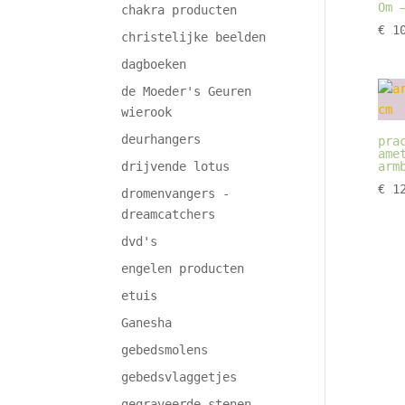
Om 
chakra producten
€
10
christelijke beelden
dagboeken
de Moeder's Geuren
wierook
deurhangers
pra
ame
drijvende lotus
arm
€
12
dromenvangers -
dreamcatchers
dvd's
engelen producten
etuis
Ganesha
gebedsmolens
gebedsvlaggetjes
gegraveerde stenen