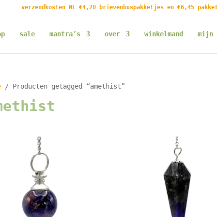
verzendkosten NL €4,20 brievenbuspakketjes en €6,45 pakke
op
sale
mantra’s
over
winkelmand
mijn 
e
/ Producten getagged “amethist”
methist