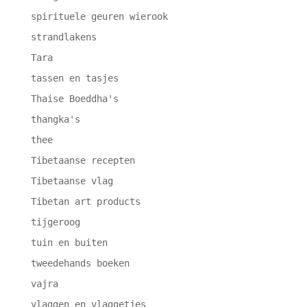
spirituele geuren wierook
strandlakens
Tara
tassen en tasjes
Thaise Boeddha's
thangka's
thee
Tibetaanse recepten
Tibetaanse vlag
Tibetan art products
tijgeroog
tuin en buiten
tweedehands boeken
vajra
vlaggen en vlaggetjes