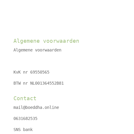
Algemene voorwaarden
Algemene voorwaarden
KvK nr 69550565
BTW nr NL001364552B81
Contact
mail@boeddha.online
0631682535
SNS bank