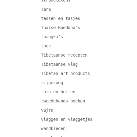
strandlakens
Tara
tassen en tasjes
Thaise Boeddha's
thangka's
thee
Tibetaanse recepten
Tibetaanse vlag
Tibetan art products
tijgeroog
tuin en buiten
tweedehands boeken
vajra
vlaggen en vlaggetjes
wandkleden