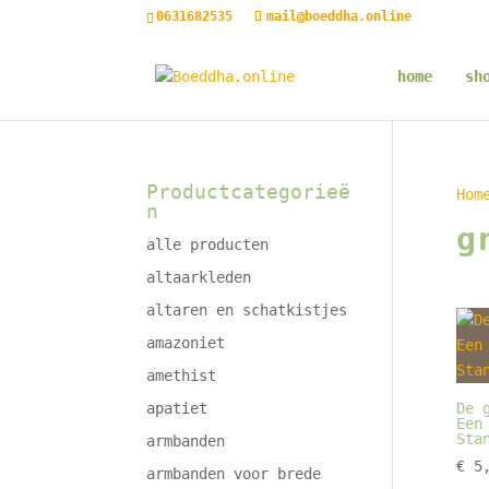
0631682535
mail@boeddha.online
home
sh
Productcategorieë
Hom
n
g
alle producten
altaarkleden
altaren en schatkistjes
amazoniet
amethist
apatiet
De 
Een
Sta
armbanden
€
5,
armbanden voor brede