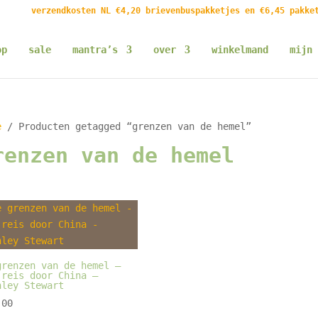
verzendkosten NL €4,20 brievenbuspakketjes en €6,45 pakke
op
sale
mantra’s
over
winkelmand
mijn 
e
/ Producten getagged “grenzen van de hemel”
renzen van de hemel
grenzen van de hemel –
 reis door China –
nley Stewart
00