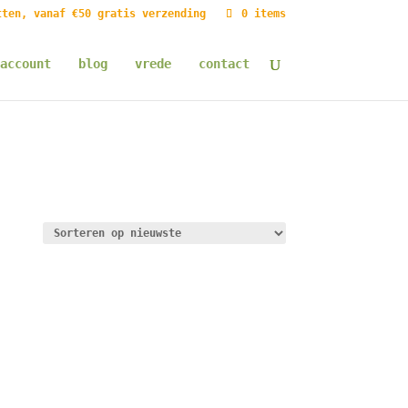
tten, vanaf €50 gratis verzending
0 items
account
blog
vrede
contact