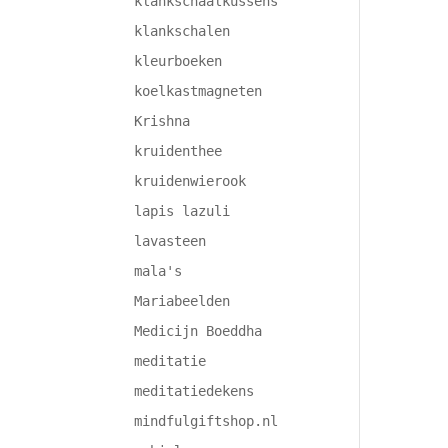
klankschaalkussens
klankschalen
kleurboeken
koelkastmagneten
Krishna
kruidenthee
kruidenwierook
lapis lazuli
lavasteen
mala's
Mariabeelden
Medicijn Boeddha
meditatie
meditatiedekens
mindfulgiftshop.nl