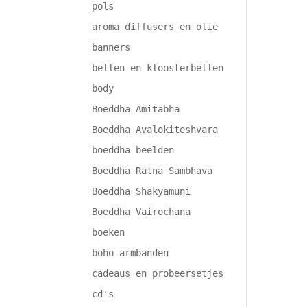
pols
aroma diffusers en olie
banners
bellen en kloosterbellen
body
Boeddha Amitabha
Boeddha Avalokiteshvara
boeddha beelden
Boeddha Ratna Sambhava
Boeddha Shakyamuni
Boeddha Vairochana
boeken
boho armbanden
cadeaus en probeersetjes
cd's