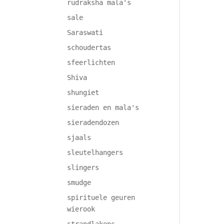
rudraksha mala's
sale
Saraswati
schoudertas
sfeerlichten
Shiva
shungiet
sieraden en mala's
sieradendozen
sjaals
sleutelhangers
slingers
smudge
spirituele geuren
wierook