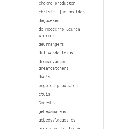
chakra producten
christelijke beelden
dagboeken
de Moeder's Geuren
wierook
deurhangers
drijvende lotus
dromenvangers -
dreamcatchers
dvd's
engelen producten
etuis
Ganesha
gebedsmolens
gebedsvlaggetjes
gegraveerde stenen