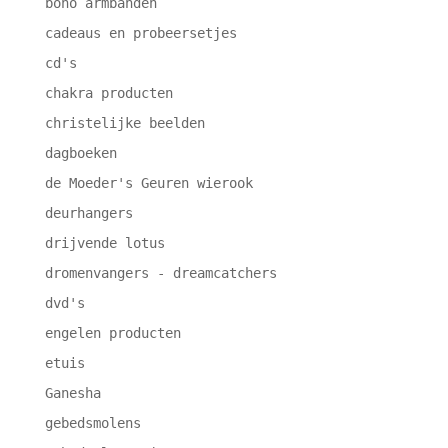
boho armbanden
cadeaus en probeersetjes
cd's
chakra producten
christelijke beelden
dagboeken
de Moeder's Geuren wierook
deurhangers
drijvende lotus
dromenvangers - dreamcatchers
dvd's
engelen producten
etuis
Ganesha
gebedsmolens