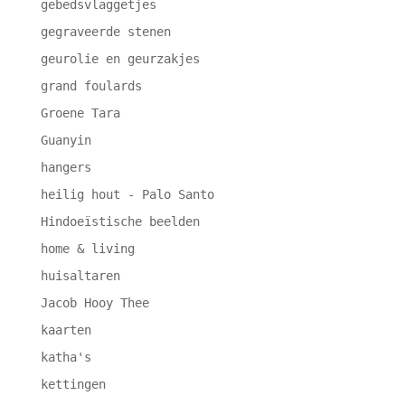
gebedsvlaggetjes
gegraveerde stenen
geurolie en geurzakjes
grand foulards
Groene Tara
Guanyin
hangers
heilig hout - Palo Santo
Hindoeïstische beelden
home & living
huisaltaren
Jacob Hooy Thee
kaarten
katha's
kettingen