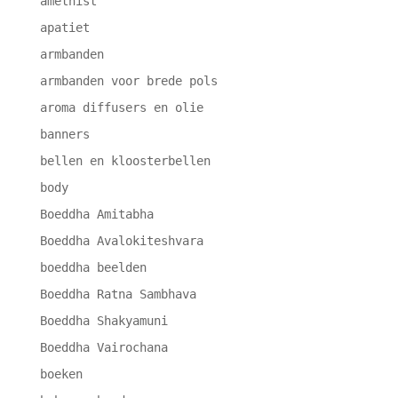
amethist
apatiet
armbanden
armbanden voor brede pols
aroma diffusers en olie
banners
bellen en kloosterbellen
body
Boeddha Amitabha
Boeddha Avalokiteshvara
boeddha beelden
Boeddha Ratna Sambhava
Boeddha Shakyamuni
Boeddha Vairochana
boeken