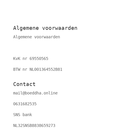
Algemene voorwaarden
Algemene voorwaarden
KvK nr 69550565
BTW nr NL001364552B81
Contact
mail@boeddha.online
0631682535
SNS bank
NL32SNSB8838659273