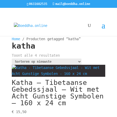
0631682535
mail@boeddha.online
Home
/ Producten getagged “katha”
katha
Gesorteerd
Toont alle 4 resultaten
op
nieuwste
Katha – Tibetaanse
Gebedssjaal – Wit met
Acht Gunstige Symbolen
– 160 x 24 cm
€
15,50