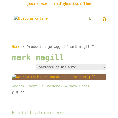
0631682535
mail@boeddha.online
Home
/ Producten getagged “mark magill”
mark magill
Waarom Lacht De Boeddha? – Mark Magill
€
5,00
Productcategorieën