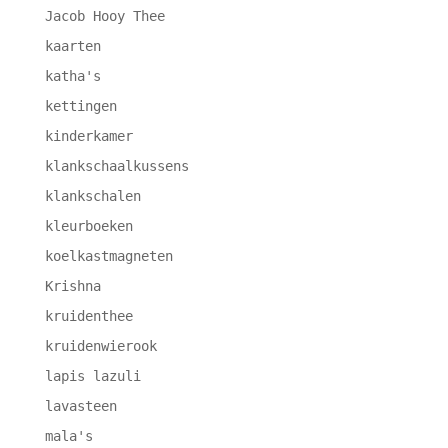
Jacob Hooy Thee
kaarten
katha's
kettingen
kinderkamer
klankschaalkussens
klankschalen
kleurboeken
koelkastmagneten
Krishna
kruidenthee
kruidenwierook
lapis lazuli
lavasteen
mala's