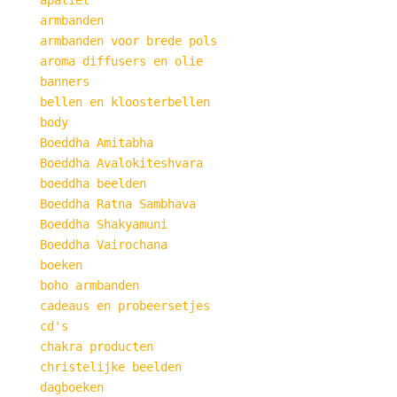
apatiet
armbanden
armbanden voor brede pols
aroma diffusers en olie
banners
bellen en kloosterbellen
body
Boeddha Amitabha
Boeddha Avalokiteshvara
boeddha beelden
Boeddha Ratna Sambhava
Boeddha Shakyamuni
Boeddha Vairochana
boeken
boho armbanden
cadeaus en probeersetjes
cd's
chakra producten
christelijke beelden
dagboeken