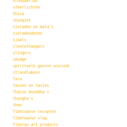
schoudertas
sfeerlichten
Shiva
shungiet
sieraden en mala's
sieradendozen
sjaals
sleutelhangers
slingers
smudge
spirituele geuren wierook
strandlakens
Tara
tassen en tasjes
Thaise Boeddha's
thangka's
thee
Tibetaanse recepten
Tibetaanse vlag
Tibetan art products