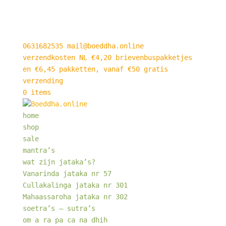
0631682535
mail@boeddha.online
verzendkosten NL €4,20 brievenbuspakketjes
en €6,45 pakketten, vanaf €50 gratis
verzending
0 items
home
shop
sale
mantra’s
wat zijn jataka’s?
Vanarinda jataka nr 57
Cullakalinga jataka nr 301
Mahaassaroha jataka nr 302
soetra’s – sutra’s
om a ra pa ca na dhih