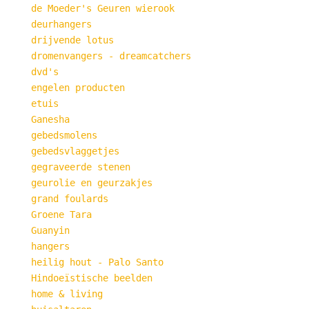
de Moeder's Geuren wierook
deurhangers
drijvende lotus
dromenvangers - dreamcatchers
dvd's
engelen producten
etuis
Ganesha
gebedsmolens
gebedsvlaggetjes
gegraveerde stenen
geurolie en geurzakjes
grand foulards
Groene Tara
Guanyin
hangers
heilig hout - Palo Santo
Hindoeïstische beelden
home & living