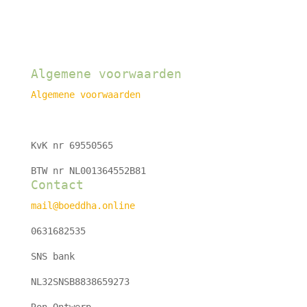
Algemene voorwaarden
Algemene voorwaarden
KvK nr 69550565
BTW nr NL001364552B81
Contact
mail@boeddha.online
0631682535
SNS bank
NL32SNSB8838659273