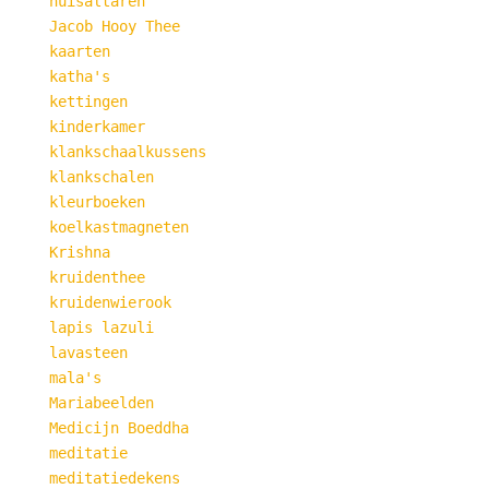
huisaltaren
Jacob Hooy Thee
kaarten
katha's
kettingen
kinderkamer
klankschaalkussens
klankschalen
kleurboeken
koelkastmagneten
Krishna
kruidenthee
kruidenwierook
lapis lazuli
lavasteen
mala's
Mariabeelden
Medicijn Boeddha
meditatie
meditatiedekens