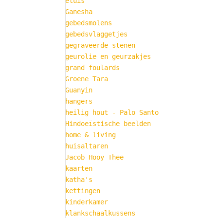
etuis
Ganesha
gebedsmolens
gebedsvlaggetjes
gegraveerde stenen
geurolie en geurzakjes
grand foulards
Groene Tara
Guanyin
hangers
heilig hout - Palo Santo
Hindoeïstische beelden
home & living
huisaltaren
Jacob Hooy Thee
kaarten
katha's
kettingen
kinderkamer
klankschaalkussens