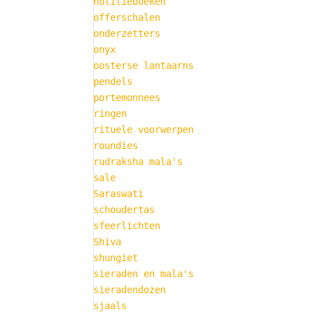
notitieboeken
offerschalen
onderzetters
onyx
oosterse lantaarns
pendels
portemonnees
ringen
rituele voorwerpen
roundies
rudraksha mala's
sale
Saraswati
schoudertas
sfeerlichten
Shiva
shungiet
sieraden en mala's
sieradendozen
sjaals