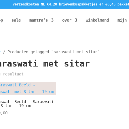
verzendkosten NL €4,20 brievenbuspakketjes en €6,45 pakke
op
sale
mantra’s
over
winkelmand
mijn 
e
/ Producten getagged “saraswati met sitar”
araswati met sitar
g resultaat
aswati Beeld – Saraswati
 Sitar – 19 cm
,00