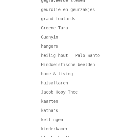
gegraveerde stenen
geurolie en geurzakjes
grand foulards
Groene Tara
Guanyin
hangers
heilig hout - Palo Santo
Hindoeïstische beelden
home & living
huisaltaren
Jacob Hooy Thee
kaarten
katha's
kettingen
kinderkamer