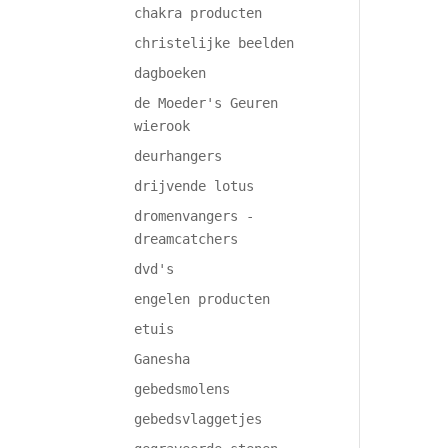
chakra producten
christelijke beelden
dagboeken
de Moeder's Geuren
wierook
deurhangers
drijvende lotus
dromenvangers -
dreamcatchers
dvd's
engelen producten
etuis
Ganesha
gebedsmolens
gebedsvlaggetjes