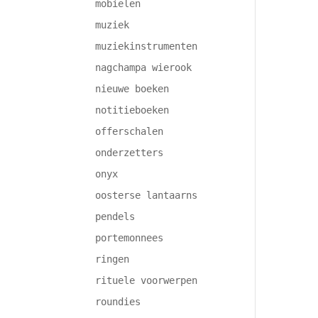
mobielen
muziek
muziekinstrumenten
nagchampa wierook
nieuwe boeken
notitieboeken
offerschalen
onderzetters
onyx
oosterse lantaarns
pendels
portemonnees
ringen
rituele voorwerpen
roundies