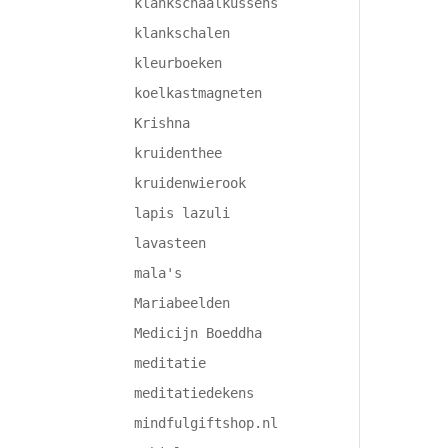
klankschaalkussens
klankschalen
kleurboeken
koelkastmagneten
Krishna
kruidenthee
kruidenwierook
lapis lazuli
lavasteen
mala's
Mariabeelden
Medicijn Boeddha
meditatie
meditatiedekens
mindfulgiftshop.nl