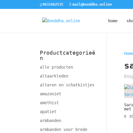
0631682535
mail@boeddha.online
home
sh
Productcategorieë
Hom
n
s
alle producten
altaarkleden
Eni
altaren en schatkistjes
amazoniet
amethist
Sar
met
apatiet
€
39
armbanden
armbanden voor brede