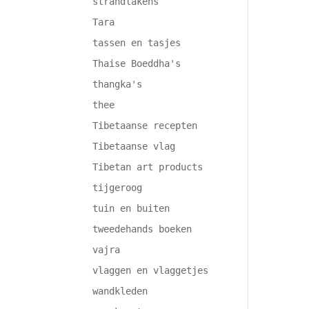
strandlakens
Tara
tassen en tasjes
Thaise Boeddha's
thangka's
thee
Tibetaanse recepten
Tibetaanse vlag
Tibetan art products
tijgeroog
tuin en buiten
tweedehands boeken
vajra
vlaggen en vlaggetjes
wandkleden