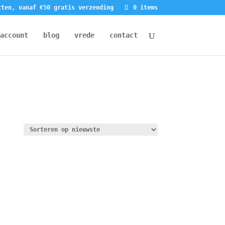
tten, vanaf €50 gratis verzending
0 items
account
blog
vrede
contact