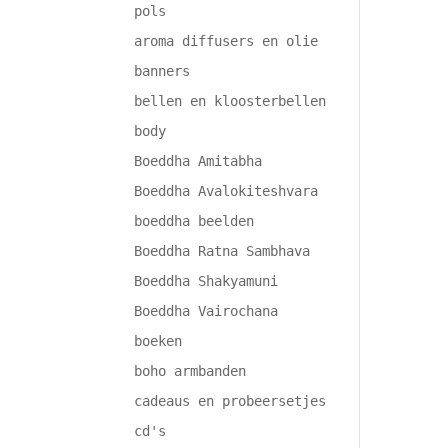
pols
aroma diffusers en olie
banners
bellen en kloosterbellen
body
Boeddha Amitabha
Boeddha Avalokiteshvara
boeddha beelden
Boeddha Ratna Sambhava
Boeddha Shakyamuni
Boeddha Vairochana
boeken
boho armbanden
cadeaus en probeersetjes
cd's