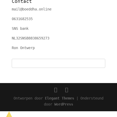
Contact
mail@boeddha.online
0631682535
SNS bank
NL32SNSB8838659273
Ron Ontwerp
Ontworpen door
Elegant Themes
| Ondersteund
door
WordPress