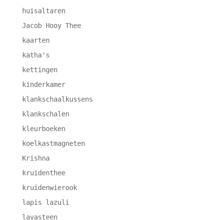
huisaltaren
Jacob Hooy Thee
kaarten
katha's
kettingen
kinderkamer
klankschaalkussens
klankschalen
kleurboeken
koelkastmagneten
Krishna
kruidenthee
kruidenwierook
lapis lazuli
lavasteen