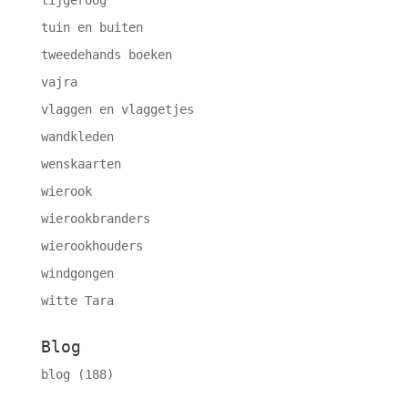
tijgeroog
tuin en buiten
tweedehands boeken
vajra
vlaggen en vlaggetjes
wandkleden
wenskaarten
wierook
wierookbranders
wierookhouders
windgongen
witte Tara
Blog
blog
(188)