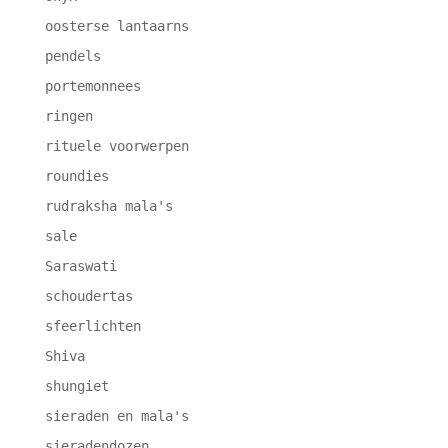
oosterse lantaarns
pendels
portemonnees
ringen
rituele voorwerpen
roundies
rudraksha mala's
sale
Saraswati
schoudertas
sfeerlichten
Shiva
shungiet
sieraden en mala's
sieradendozen