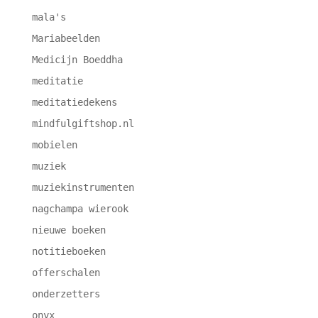
mala's
Mariabeelden
Medicijn Boeddha
meditatie
meditatiedekens
mindfulgiftshop.nl
mobielen
muziek
muziekinstrumenten
nagchampa wierook
nieuwe boeken
notitieboeken
offerschalen
onderzetters
onyx