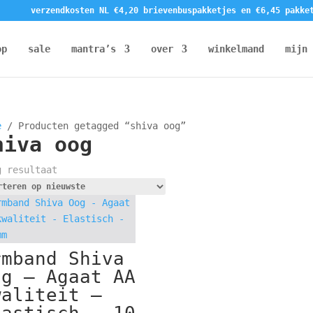
verzendkosten NL €4,20 brievenbuspakketjes en €6,45 pakke
op
sale
mantra’s
over
winkelmand
mijn 
e
/ Producten getagged “shiva oog”
hiva oog
g resultaat
rmband Shiva
og – Agaat AA
waliteit –