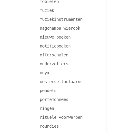
mobielen
muziek
muziekinstrumenten
nagchampa wierook
nieuwe boeken
notitieboeken
offerschalen
onderzetters
onyx
oosterse lantaarns
pendels
portemonnees
ringen
rituele voorwerpen
roundies