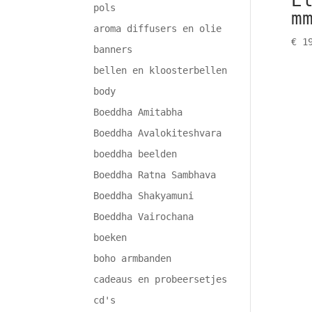
E
pols
m
aroma diffusers en olie
€
19
banners
bellen en kloosterbellen
body
Boeddha Amitabha
Boeddha Avalokiteshvara
boeddha beelden
Boeddha Ratna Sambhava
Boeddha Shakyamuni
Boeddha Vairochana
boeken
boho armbanden
cadeaus en probeersetjes
cd's