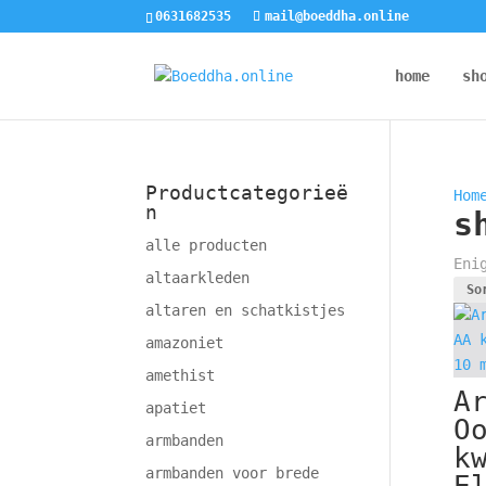
0631682535
mail@boeddha.online
home
sh
Productcategorieë
Hom
n
s
alle producten
Eni
altaarkleden
altaren en schatkistjes
amazoniet
amethist
A
apatiet
O
armbanden
k
armbanden voor brede