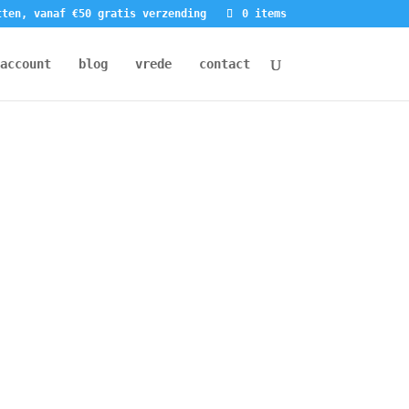
tten, vanaf €50 gratis verzending
0 items
account
blog
vrede
contact