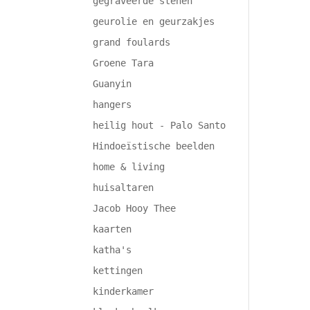
gegraveerde stenen
geurolie en geurzakjes
grand foulards
Groene Tara
Guanyin
hangers
heilig hout - Palo Santo
Hindoeïstische beelden
home & living
huisaltaren
Jacob Hooy Thee
kaarten
katha's
kettingen
kinderkamer