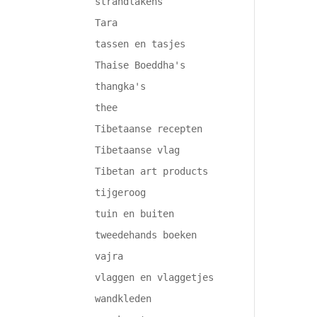
strandlakens
Tara
tassen en tasjes
Thaise Boeddha's
thangka's
thee
Tibetaanse recepten
Tibetaanse vlag
Tibetan art products
tijgeroog
tuin en buiten
tweedehands boeken
vajra
vlaggen en vlaggetjes
wandkleden