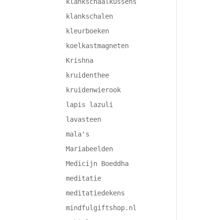
klankschaalkussens
klankschalen
kleurboeken
koelkastmagneten
Krishna
kruidenthee
kruidenwierook
lapis lazuli
lavasteen
mala's
Mariabeelden
Medicijn Boeddha
meditatie
meditatiedekens
mindfulgiftshop.nl