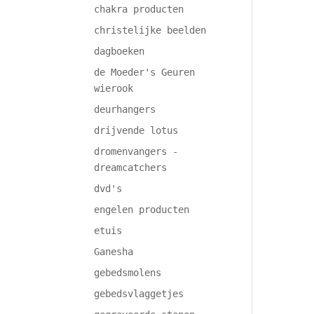
chakra producten
christelijke beelden
dagboeken
de Moeder's Geuren
wierook
deurhangers
drijvende lotus
dromenvangers -
dreamcatchers
dvd's
engelen producten
etuis
Ganesha
gebedsmolens
gebedsvlaggetjes