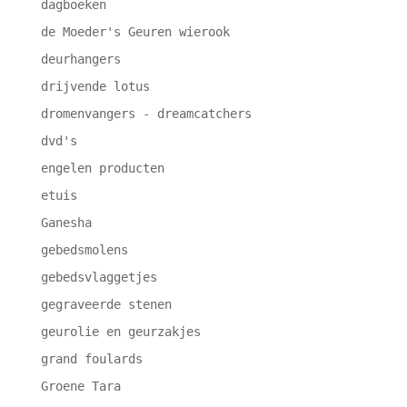
dagboeken
de Moeder's Geuren wierook
deurhangers
drijvende lotus
dromenvangers - dreamcatchers
dvd's
engelen producten
etuis
Ganesha
gebedsmolens
gebedsvlaggetjes
gegraveerde stenen
geurolie en geurzakjes
grand foulards
Groene Tara