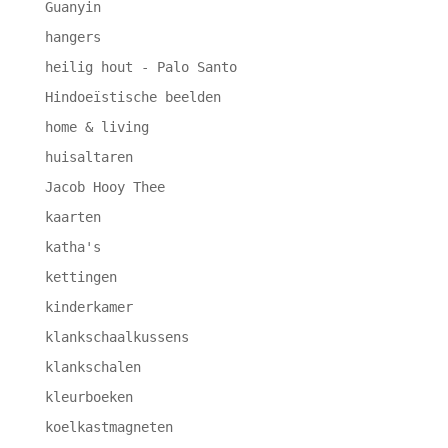
Guanyin
hangers
heilig hout - Palo Santo
Hindoeïstische beelden
home & living
huisaltaren
Jacob Hooy Thee
kaarten
katha's
kettingen
kinderkamer
klankschaalkussens
klankschalen
kleurboeken
koelkastmagneten