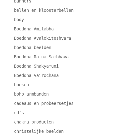
banners
bellen en kloosterbellen
body
Boeddha Amitabha
Boeddha Avalokiteshvara
boeddha beelden
Boeddha Ratna Sambhava
Boeddha Shakyamuni
Boeddha Vairochana
boeken
boho armbanden
cadeaus en probeersetjes
cd's
chakra producten
christelijke beelden