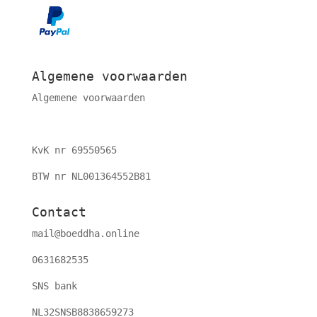
Algemene voorwaarden
Algemene voorwaarden
KvK nr 69550565
BTW nr NL001364552B81
Contact
mail@boeddha.online
0631682535
SNS bank
NL32SNSB8838659273