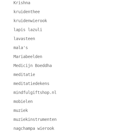
Krishna
kruidenthee
kruidenwierook
lapis lazuli
lavasteen
mala's
Mariabeelden
Medicijn Boeddha
meditatie
meditatiedekens
mindfulgiftshop.nl
mobielen
muziek
muziekinstrumenten
nagchampa wierook