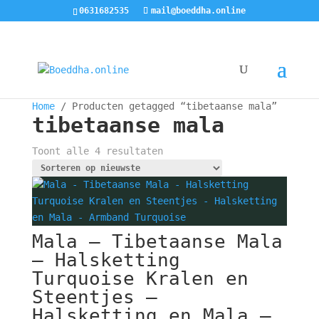
0631682535
mail@boeddha.online
Home
/ Producten getagged “tibetaanse mala”
tibetaanse mala
Gesorteerd
Toont alle 4 resultaten
op
nieuwste
Mala – Tibetaanse Mala
– Halsketting
Turquoise Kralen en
Steentjes –
Halsketting en Mala –