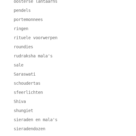
oosterse lantaarns
pendels
portemonnees
ringen
rituele voorwerpen
roundies
rudraksha mala's
sale
Saraswati
schoudertas
sfeerlichten
Shiva
shungiet
sieraden en mala's
sieradendozen