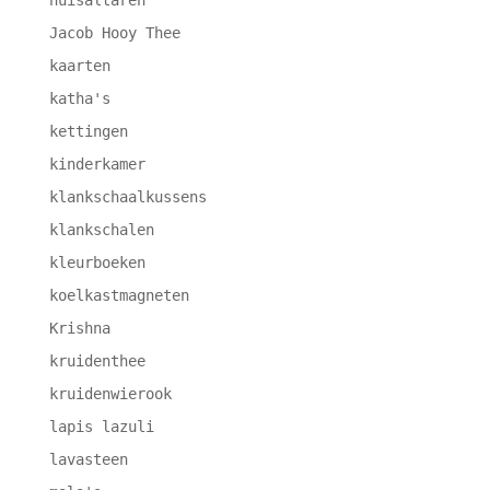
huisaltaren
Jacob Hooy Thee
kaarten
katha's
kettingen
kinderkamer
klankschaalkussens
klankschalen
kleurboeken
koelkastmagneten
Krishna
kruidenthee
kruidenwierook
lapis lazuli
lavasteen