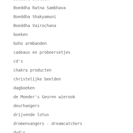
Boeddha Ratna Sambhava
Boeddha Shakyamuni
Boeddha Vairochana
boeken
boho armbanden
cadeaus en probeersetjes
cd's
chakra producten
christelijke beelden
dagboeken
de Moeder's Geuren wierook
deurhangers
drijvende lotus
dromenvangers - dreamcatchers
dvd's