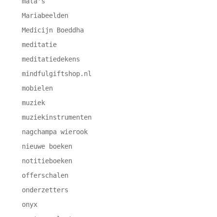
mala's
Mariabeelden
Medicijn Boeddha
meditatie
meditatiedekens
mindfulgiftshop.nl
mobielen
muziek
muziekinstrumenten
nagchampa wierook
nieuwe boeken
notitieboeken
offerschalen
onderzetters
onyx