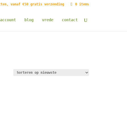
tten, vanaf €50 gratis verzending
0 items
account
blog
vrede
contact