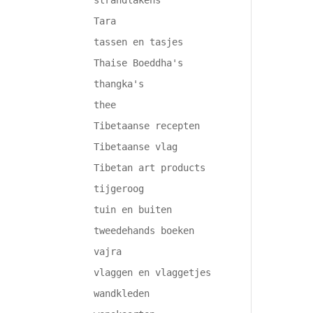
strandlakens
Tara
tassen en tasjes
Thaise Boeddha's
thangka's
thee
Tibetaanse recepten
Tibetaanse vlag
Tibetan art products
tijgeroog
tuin en buiten
tweedehands boeken
vajra
vlaggen en vlaggetjes
wandkleden