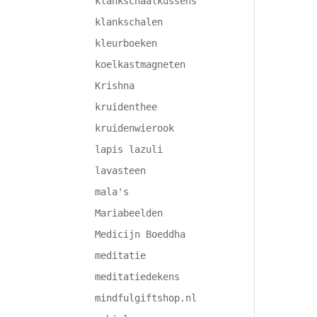
klankschaalkussens
klankschalen
kleurboeken
koelkastmagneten
Krishna
kruidenthee
kruidenwierook
lapis lazuli
lavasteen
mala's
Mariabeelden
Medicijn Boeddha
meditatie
meditatiedekens
mindfulgiftshop.nl