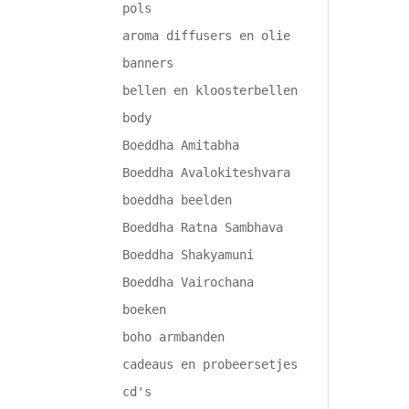
pols
aroma diffusers en olie
banners
bellen en kloosterbellen
body
Boeddha Amitabha
Boeddha Avalokiteshvara
boeddha beelden
Boeddha Ratna Sambhava
Boeddha Shakyamuni
Boeddha Vairochana
boeken
boho armbanden
cadeaus en probeersetjes
cd's