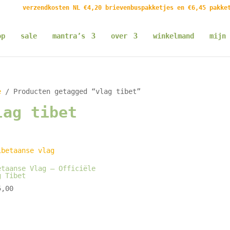
verzendkosten NL €4,20 brievenbuspakketjes en €6,45 pakke
op
sale
mantra’s
over
winkelmand
mijn 
e
/ Producten getagged “vlag tibet”
lag tibet
etaanse Vlag – Officiële
g Tibet
,00