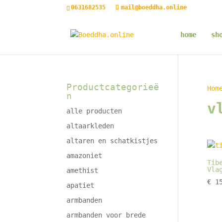
0631682535
mail@boeddha.online
home
sh
Productcategorieë
Hom
n
v
alle producten
altaarkleden
altaren en schatkistjes
amazoniet
Tib
Vla
amethist
€
15
apatiet
armbanden
armbanden voor brede