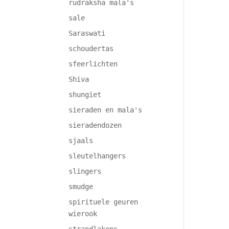
rudraksha mala's
sale
Saraswati
schoudertas
sfeerlichten
Shiva
shungiet
sieraden en mala's
sieradendozen
sjaals
sleutelhangers
slingers
smudge
spirituele geuren
wierook