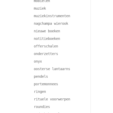
mobielen
muziek
muziekinstrumenten
nagchampa wierook
nieuwe boeken
notitieboeken
offerschalen
onderzetters
onyx
oosterse lantaarns
pendels
portemonnees
ringen
rituele voorwerpen
roundies