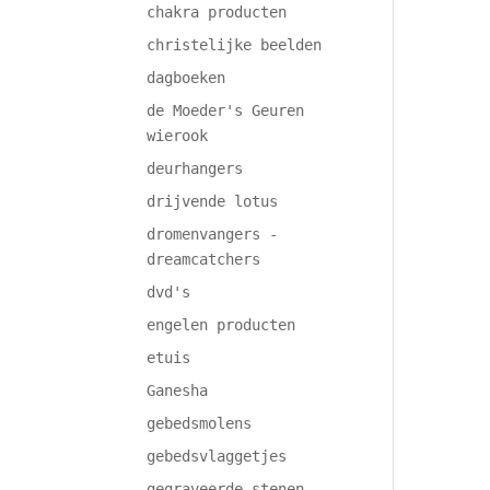
chakra producten
christelijke beelden
dagboeken
de Moeder's Geuren
wierook
deurhangers
drijvende lotus
dromenvangers -
dreamcatchers
dvd's
engelen producten
etuis
Ganesha
gebedsmolens
gebedsvlaggetjes
gegraveerde stenen