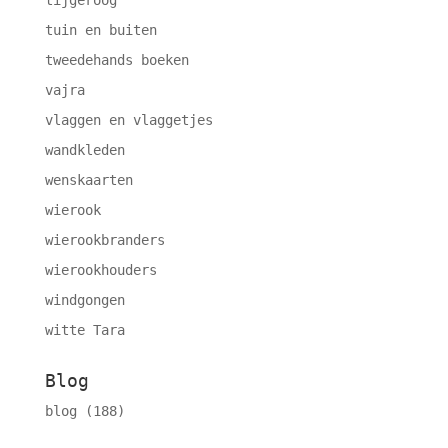
tijgeroog
tuin en buiten
tweedehands boeken
vajra
vlaggen en vlaggetjes
wandkleden
wenskaarten
wierook
wierookbranders
wierookhouders
windgongen
witte Tara
Blog
blog
(188)