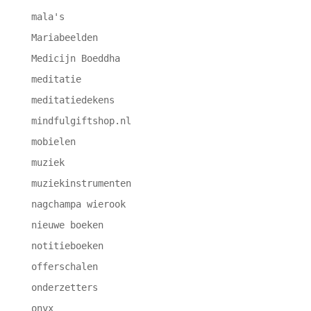
mala's
Mariabeelden
Medicijn Boeddha
meditatie
meditatiedekens
mindfulgiftshop.nl
mobielen
muziek
muziekinstrumenten
nagchampa wierook
nieuwe boeken
notitieboeken
offerschalen
onderzetters
onyx