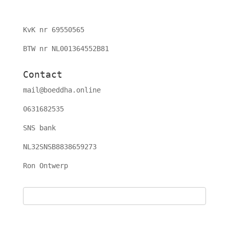
KvK nr 69550565
BTW nr NL001364552B81
Contact
mail@boeddha.online
0631682535
SNS bank
NL32SNSB8838659273
Ron Ontwerp