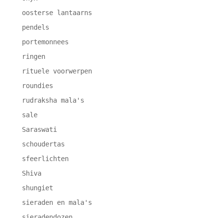
oosterse lantaarns
pendels
portemonnees
ringen
rituele voorwerpen
roundies
rudraksha mala's
sale
Saraswati
schoudertas
sfeerlichten
Shiva
shungiet
sieraden en mala's
sieradendozen