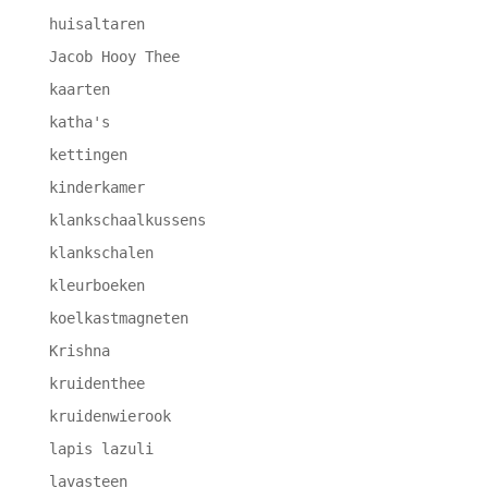
huisaltaren
Jacob Hooy Thee
kaarten
katha's
kettingen
kinderkamer
klankschaalkussens
klankschalen
kleurboeken
koelkastmagneten
Krishna
kruidenthee
kruidenwierook
lapis lazuli
lavasteen