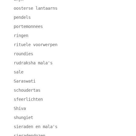
oosterse lantaarns
pendels
portemonnees
ringen
rituele voorwerpen
roundies
rudraksha mala's
sale
Saraswati
schoudertas
sfeerlichten
Shiva
shungiet
sieraden en mala's
sieradendozen