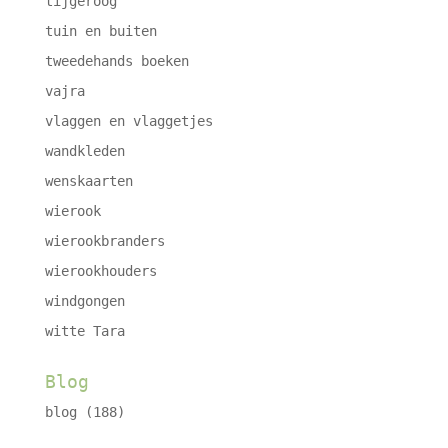
tijgeroog
tuin en buiten
tweedehands boeken
vajra
vlaggen en vlaggetjes
wandkleden
wenskaarten
wierook
wierookbranders
wierookhouders
windgongen
witte Tara
Blog
blog
(188)