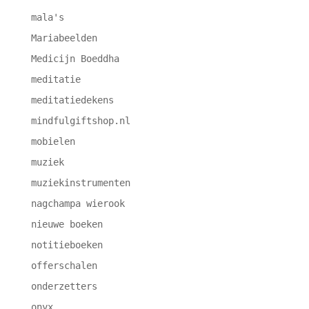
mala's
Mariabeelden
Medicijn Boeddha
meditatie
meditatiedekens
mindfulgiftshop.nl
mobielen
muziek
muziekinstrumenten
nagchampa wierook
nieuwe boeken
notitieboeken
offerschalen
onderzetters
onyx