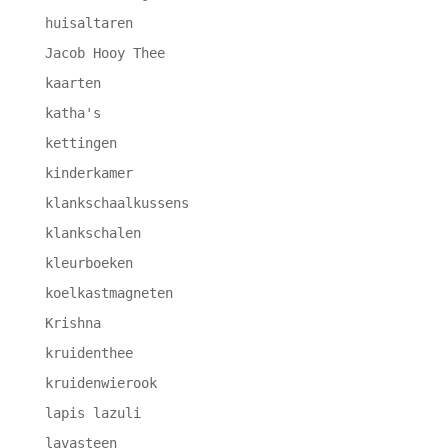
huisaltaren
Jacob Hooy Thee
kaarten
katha's
kettingen
kinderkamer
klankschaalkussens
klankschalen
kleurboeken
koelkastmagneten
Krishna
kruidenthee
kruidenwierook
lapis lazuli
lavasteen