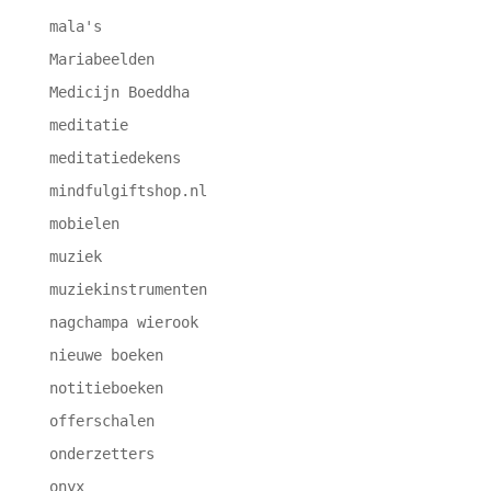
mala's
Mariabeelden
Medicijn Boeddha
meditatie
meditatiedekens
mindfulgiftshop.nl
mobielen
muziek
muziekinstrumenten
nagchampa wierook
nieuwe boeken
notitieboeken
offerschalen
onderzetters
onyx