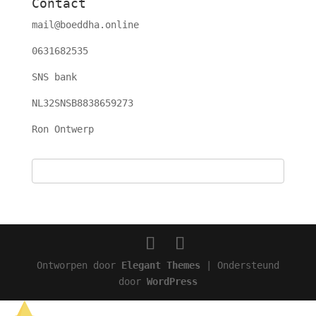
Contact
mail@boeddha.online
0631682535
SNS bank
NL32SNSB8838659273
Ron Ontwerp
Ontworpen door
Elegant Themes
| Ondersteund
door
WordPress