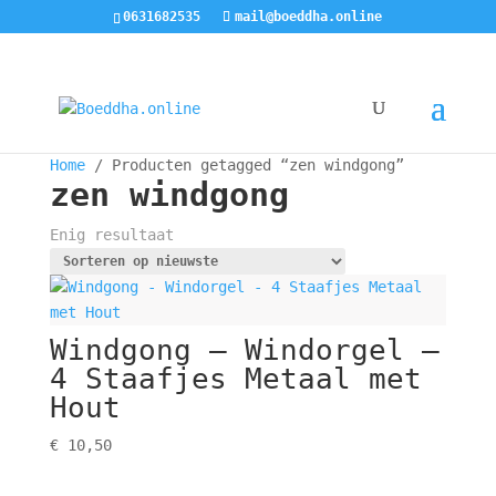
0631682535
mail@boeddha.online
Home
/ Producten getagged “zen windgong”
zen windgong
Enig resultaat
Windgong – Windorgel –
4 Staafjes Metaal met
Hout
€
10,50