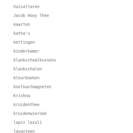
huisaltaren
Jacob Hooy Thee
kaarten
katha's
kettingen
kinderkamer
klankschaalkussens
klankschalen
kleurboeken
koelkastmagneten
Krishna
kruidenthee
kruidenwierook
lapis lazuli
lavasteen