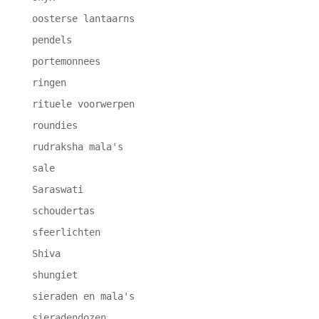
oosterse lantaarns
pendels
portemonnees
ringen
rituele voorwerpen
roundies
rudraksha mala's
sale
Saraswati
schoudertas
sfeerlichten
Shiva
shungiet
sieraden en mala's
sieradendozen