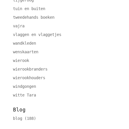
tijgeroog
tuin en buiten
tweedehands boeken
vajra
vlaggen en vlaggetjes
wandkleden
wenskaarten
wierook
wierookbranders
wierookhouders
windgongen
witte Tara
Blog
blog
(188)