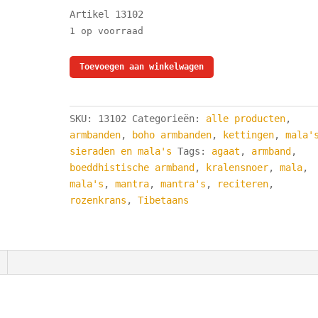
Artikel 13102
1 op voorraad
Wikkel
Toevoegen aan winkelwagen
Armband
met
Bedeltje
SKU:
13102
Categorieën:
alle producten
,
-
armbanden
,
boho armbanden
,
kettingen
,
mala'
Rode
sieraden en mala's
Tags:
agaat
,
armband
,
Granaat
boeddhistische armband
,
kralensnoer
,
mala
,
aantal
mala's
,
mantra
,
mantra's
,
reciteren
,
rozenkrans
,
Tibetaans