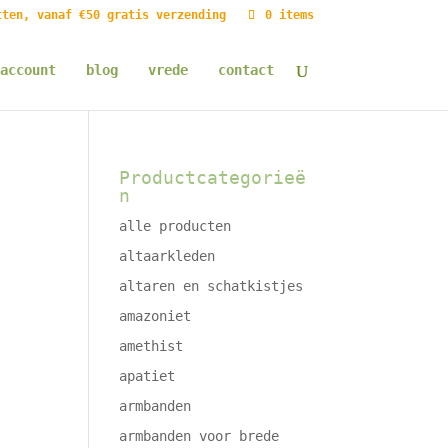
tten, vanaf €50 gratis verzending
0 items
account
blog
vrede
contact
Productcategorieë
n
alle producten
altaarkleden
altaren en schatkistjes
amazoniet
amethist
apatiet
armbanden
armbanden voor brede