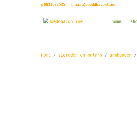
0631682535
mail@boeddha.online
home
sh
Home
/
sieraden en mala's
/
armbanden
/ 