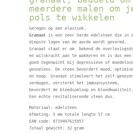
meerdere malen om j
pols te wikkelen
Geregen op een elastiek.
Granaat
is een zeer harde edelsteen die in 
diepste lagen van de aarde wordt gevormd.
Granaat staat er om bekend de overlevingsd
en wilskracht aan te wakkeren en is dus een
goed tegenwicht bij depressieve of moedeloz
gevoelens. De steen bevordert moed, optimis
en hoop. Granaat stimuleert het zelf-geneze
vermogen, versterkt het immuunsysteem,
bevordert de bloedsomloop en bloedkwaliteit
Een echte revitaliserende steen dus.
Materiaal: edelsteen
Afmeting: 5 mm totale lengte 57 cm
EAN code: 8719497615957
Totaal gewicht: 32 gram