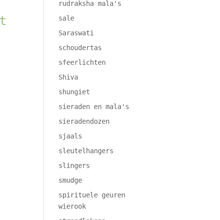
rudraksha mala's
t
sale
Saraswati
schoudertas
sfeerlichten
Shiva
shungiet
sieraden en mala's
sieradendozen
sjaals
sleutelhangers
slingers
smudge
spirituele geuren
wierook