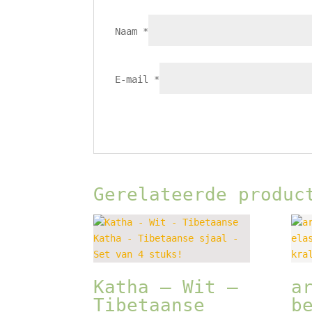
Naam
*
E-mail
*
Gerelateerde produc
Katha – Wit –
a
Tibetaanse
b