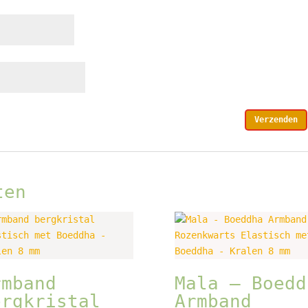
ten
rmband
Mala – Boedd
ergkristal
Armband