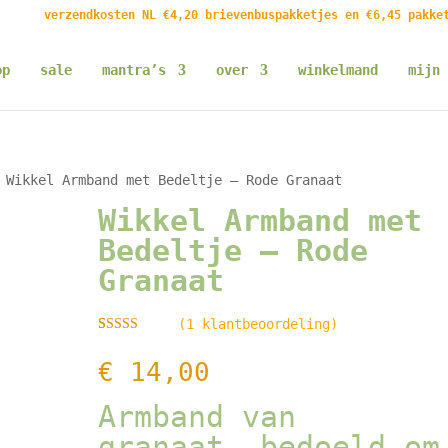
verzendkosten NL €4,20 brievenbuspakketjes en €6,45 pakke
op
sale
mantra’s
over
winkelmand
mijn 
Wikkel Armband met Bedeltje – Rode Granaat
Wikkel Armband met
Bedeltje – Rode
Granaat
(
1
klantbeoordeling)
Gewaarde
1
erd
4.00
€
14,00
op 5
gebaseerd
op
klant
Armband van
waarderin
g
granaat, bedoeld om