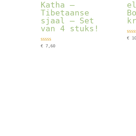
Katha –
e
Tibetaanse
B
sjaal – Set
k
van 4 stuks!
Gewaa
€
10
5.00
uit 5
Gewaardeer
€
7,60
d
4.67
uit 5