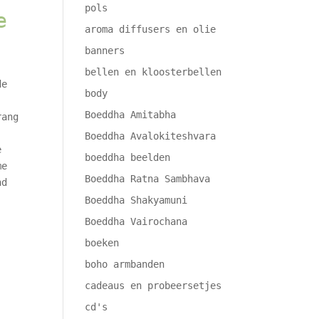
pols
e
aroma diffusers en olie
banners
bellen en kloosterbellen
de
body
Boeddha Amitabha
rang
Boeddha Avalokiteshvara
e
boeddha beelden
me
Boeddha Ratna Sambhava
nd
Boeddha Shakyamuni
.
Boeddha Vairochana
boeken
boho armbanden
cadeaus en probeersetjes
cd's