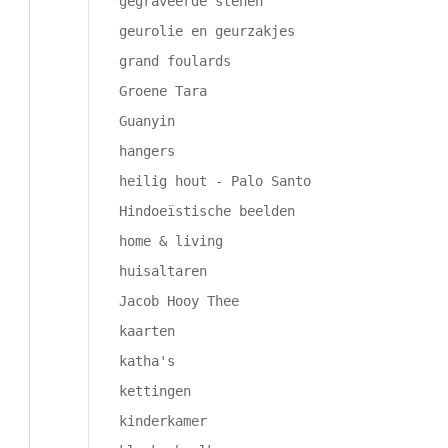
gegraveerde stenen
geurolie en geurzakjes
grand foulards
Groene Tara
Guanyin
hangers
heilig hout - Palo Santo
Hindoeïstische beelden
home & living
huisaltaren
Jacob Hooy Thee
kaarten
katha's
kettingen
kinderkamer