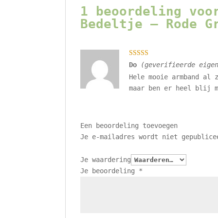
1 beoordeling vo
Bedeltje – Rode G
Gewaarde
Do
(geverifieerde eige
erd
4
uit 5
Hele mooie armband al 
maar ben er heel blij 
Een beoordeling toevoegen
Je e-mailadres wordt niet gepublice
Je waardering
Je beoordeling
*