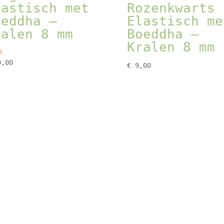
lastisch met
Rozenkwarts
oeddha –
Elastisch me
ralen 8 mm
Boeddha –
Kralen 8 mm
rdeerd
,00
€
9,00