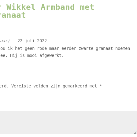
or
Wikkel Armband met
ranaat
naar)
–
22 juli 2022
zou ik het geen rode maar eerder zwarte granaat noemen
mee. Hij is mooi afgewerkt.
erd.
Vereiste velden zijn gemarkeerd met
*