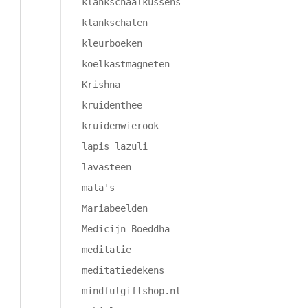
klankschaalkussens
klankschalen
kleurboeken
koelkastmagneten
Krishna
kruidenthee
kruidenwierook
lapis lazuli
lavasteen
mala's
Mariabeelden
Medicijn Boeddha
meditatie
meditatiedekens
mindfulgiftshop.nl