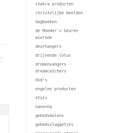
chakra producten
christelijke beelden
dagboeken
de Moeder's Geuren
wierook
deurhangers
drijvende lotus
s
,
dromenvangers -
dreamcatchers
dvd's
engelen producten
etuis
Ganesha
gebedsmolens
gebedsvlaggetjes