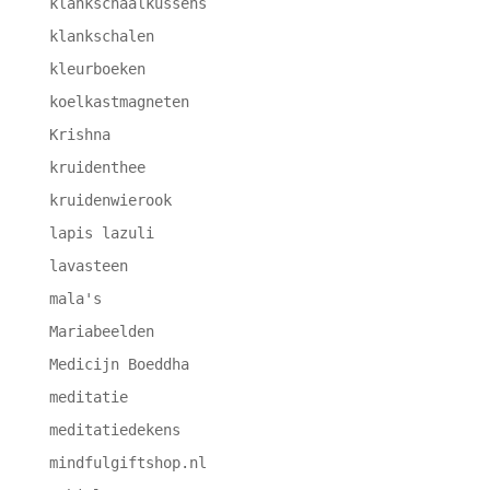
klankschaalkussens
klankschalen
kleurboeken
koelkastmagneten
Krishna
kruidenthee
kruidenwierook
lapis lazuli
lavasteen
mala's
Mariabeelden
Medicijn Boeddha
meditatie
meditatiedekens
mindfulgiftshop.nl