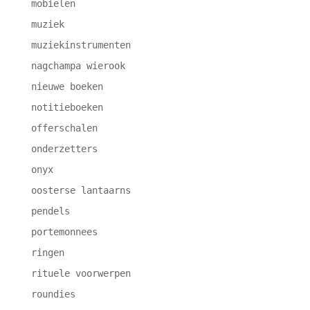
mobielen
muziek
muziekinstrumenten
nagchampa wierook
nieuwe boeken
notitieboeken
offerschalen
onderzetters
onyx
oosterse lantaarns
pendels
portemonnees
ringen
rituele voorwerpen
roundies