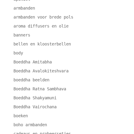
armbanden
armbanden voor brede pols
aroma diffusers en olie
banners
bellen en kloosterbellen
body
Boeddha Amitabha
Boeddha Avalokiteshvara
boeddha beelden
Boeddha Ratna Sambhava
Boeddha Shakyamuni
Boeddha Vairochana
boeken
boho armbanden
cadeaus en probeersetjes