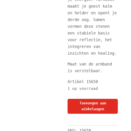
maakt je geest kalm
en helder en opent je
derde oog. Samen
vormen deze stenen
een stabiele basis
voor reflectie, het
integreren van
inzichten en healing.
Maat van de armband
is verstelbaar.
Artikel 15658
1 op voorraad
Krachtige
Toevoegen aan
Armband
winkelwagen
-
Turquoise
en
SKU:
15658