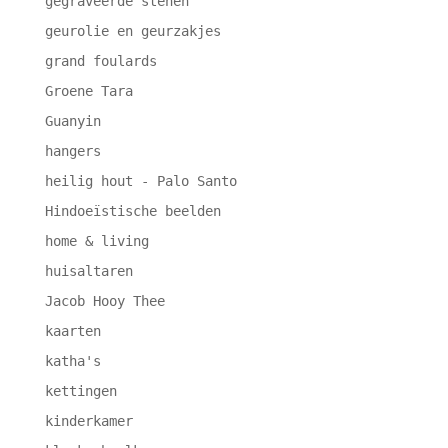
gegraveerde stenen
geurolie en geurzakjes
grand foulards
Groene Tara
Guanyin
hangers
heilig hout - Palo Santo
Hindoeïstische beelden
home & living
huisaltaren
Jacob Hooy Thee
kaarten
katha's
kettingen
kinderkamer