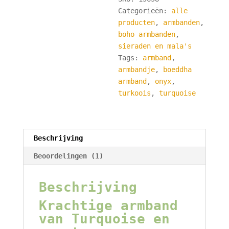
Zwarte
Categorieën:
alle
Onyx
producten
,
armbanden
,
aantal
boho armbanden
,
sieraden en mala's
Tags:
armband
,
armbandje
,
boeddha
armband
,
onyx
,
turkoois
,
turquoise
Beschrijving
Beoordelingen (1)
Beschrijving
Krachtige armband
van Turquoise en