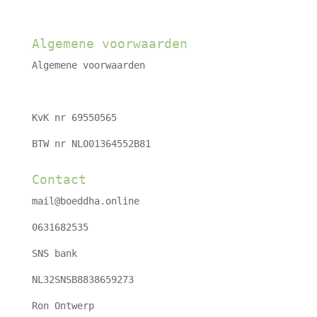
Algemene voorwaarden
Algemene voorwaarden
KvK nr 69550565
BTW nr NL001364552B81
Contact
mail@boeddha.online
0631682535
SNS bank
NL32SNSB8838659273
Ron Ontwerp