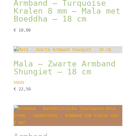
Armband – Turquoise
Kralen 8 mm – Mala met
Boeddha – 18 cm
€
10,00
Mala – Zwarte Armband
Shungiet – 18 cm
Gewaardeerd
€
22,50
5.00
uit 5