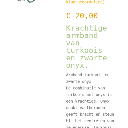
klantbeoordeling)
5.00
op 5
gebaseerd op
klant
€
20,00
waardering
Krachtige
armband
van
turkoois
en zwarte
onyx.
Armband turkoois en
zwarte onyx
De combinatie van
turkoois met onyx is
een krachtige. Onyx
maakt vastberaden,
geeft kracht en steun
bij het centreren van
je energie. Turkoois