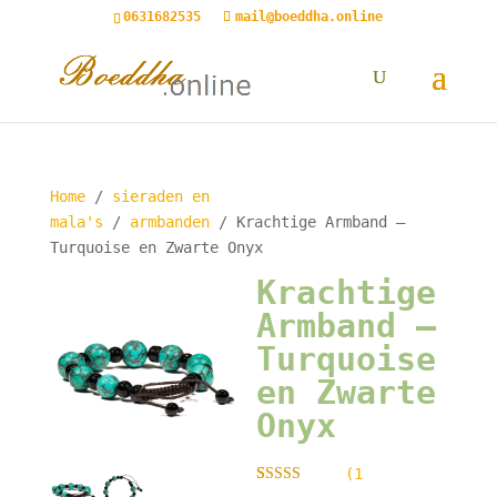
0631682535
mail@boeddha.online
Home
/
sieraden en
mala's
/
armbanden
/ Krachtige Armband –
Turquoise en Zwarte Onyx
Krachtige
Armband –
Turquoise
en Zwarte
Onyx
(
1
Gewaardeerd
1