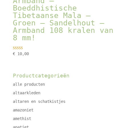
Armband –
Boeddhistische
Tibetaanse Mala –
Groen – Sandelhout –
Armband 108 kralen van
8 mm!
Gewaardeerd
€
10,00
5.00
uit 5
Productcategorieën
alle producten
altaarkleden
altaren en schatkistjes
amazoniet
amethist
apatiet