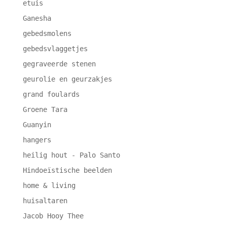
etuis
Ganesha
gebedsmolens
gebedsvlaggetjes
gegraveerde stenen
geurolie en geurzakjes
grand foulards
Groene Tara
Guanyin
hangers
heilig hout - Palo Santo
Hindoeïstische beelden
home & living
huisaltaren
Jacob Hooy Thee