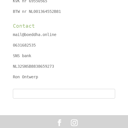
KvK nr 69550565
BTW nr NL001364552B81
Contact
mail@boeddha.online
0631682535
SNS bank
NL32SNSB8838659273
Ron Ontwerp