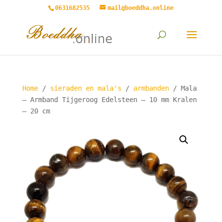
0631682535
mail@boeddha.online
Home
/
sieraden en mala's
/
armbanden
/ Mala
– Armband Tijgeroog Edelsteen – 10 mm Kralen
– 20 cm