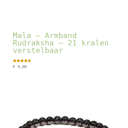
Mala – Armband
Rudraksha – 21 kralen
verstelbaar
Gewaardeer
€
9,00
d
4.67
uit 5