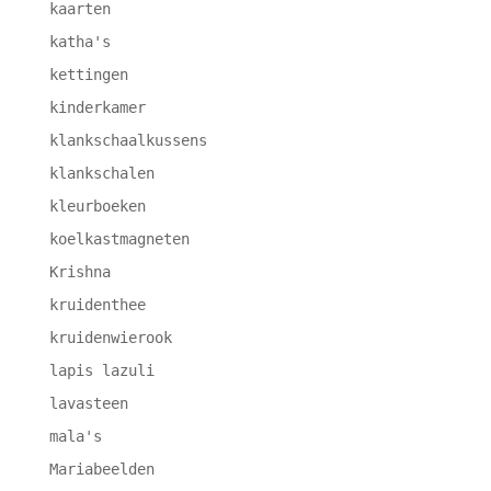
kaarten
katha's
kettingen
kinderkamer
klankschaalkussens
klankschalen
kleurboeken
koelkastmagneten
Krishna
kruidenthee
kruidenwierook
lapis lazuli
lavasteen
mala's
Mariabeelden