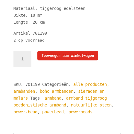
Materiaal: tijgeroog edelsteen
Dikte: 10 mm
Lengte: 20 cm
Artikel 701199
2 op voorraad
Mala
Toevoegen aan winkelwagen
-
Armband
Tijgeroog
Edelsteen
SKU:
701199
Categorieën:
alle producten
,
-
armbanden
,
boho armbanden
,
sieraden en
10
mala's
Tags:
armband
,
armband tijgeroog
,
mm
boeddhistische armband
,
natuurlijke steen
,
Kralen
power-bead
,
powerbead
,
powerbeads
-
20
cm