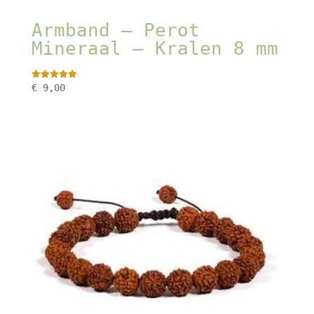
Armband – Perot
Mineraal – Kralen 8 mm
Gewaardeerd
€
9,00
5.00
uit 5