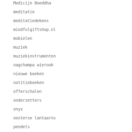
Medicijn Boeddha
meditatie
meditatiedekens
mindfulgiftshop.nl
mobielen
muziek
muziekinstrumenten
nagchampa wierook
nieuwe boeken
notitieboeken
offerschalen
onderzetters
onyx
oosterse lantaarns
pendels