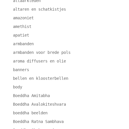
altaarkleden
altaren en schatkistjes
amazoniet
amethist
apatiet
armbanden
armbanden voor brede pols
aroma diffusers en olie
banners
bellen en kloosterbellen
body
Boeddha Amitabha
Boeddha Avalokiteshvara
boeddha beelden
Boeddha Ratna Sambhava