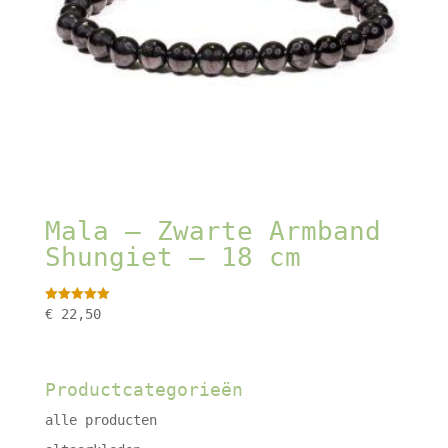
Mala – Zwarte Armband
Shungiet – 18 cm
Gewaardeerd
€
22,50
5.00
uit 5
Productcategorieën
alle producten