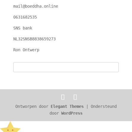
mail@boeddha.online
0631682535
SNS bank
NL32SNSB8838659273
Ron Ontwerp
Ontworpen door
Elegant Themes
| Ondersteund
door
WordPress