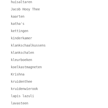
huisaltaren
Jacob Hooy Thee
kaarten
katha's
kettingen
kinderkamer
klankschaalkussens
klankschalen
kleurboeken
koelkastmagneten
Krishna
kruidenthee
kruidenwierook
lapis lazuli
lavasteen