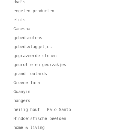
dvd's
engelen producten
etuis
Ganesha
gebedsmolens
gebedsvlaggetjes
gegraveerde stenen
geurolie en geurzakjes
grand foulards
Groene Tara
Guanyin
hangers
heilig hout - Palo Santo
Hindoeïstische beelden
home & living