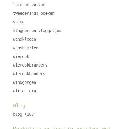
tuin en buiten
tweedehands boeken
vajra
vlaggen en vlaggetjes
wandkleden
wenskaarten
wierook
wierookbranders
wierookhouders
windgongen
witte Tara
Blog
blog
(188)
Makkelijk en veilig betalen met