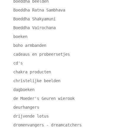
boeddha beelden
Boeddha Ratna Sambhava
Boeddha Shakyamuni
Boeddha Vairochana
boeken
boho armbanden
cadeaus en probeersetjes
cd's
chakra producten
christelijke beelden
dagboeken
de Moeder's Geuren wierook
deurhangers
drijvende lotus
dromenvangers - dreamcatchers