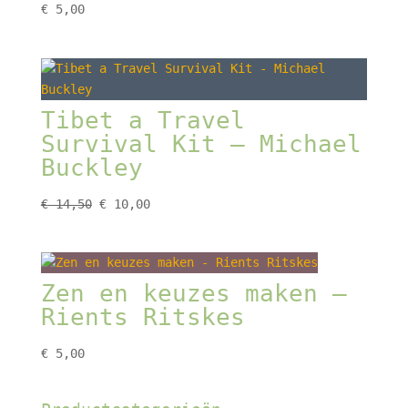
€
5,00
Tibet a Travel
Survival Kit – Michael
Buckley
Oorspronkelijke
Huidige
€
14,50
€
10,00
prijs
prijs
was:
is:
€ 14,50.
€ 10,00.
Zen en keuzes maken –
Rients Ritskes
€
5,00