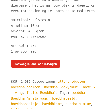
dierbaren. Het is nu jouw plek om dagelijks
even tot bezinning te komen en te mediteren.
Materiaal: Polyresin
Afmeting: 16 cm
Gewicht: 433 gram
EAN: 8719497612062
Artikel 14989
1 op voorraad
Boeddhabeeld
Toevoegen aan winkelwagen
Witte
Albast
met
SKU:
14989
Categorieën:
alle producten
,
Amrita
boeddha beelden
,
Boeddha Shakyamuni
,
home &
vaas
living
,
Thaise Boeddha's
Tags:
boeddha
,
16
Boeddha Amrita vaas
,
boeddhabeeld
,
cm
boeddhabeeldje
,
boeddhisme
,
buddha statue
,
aantal