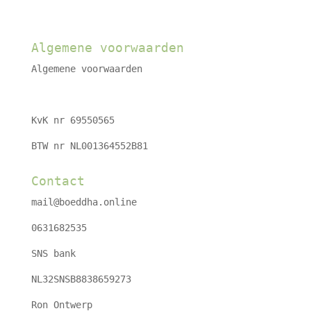
Algemene voorwaarden
Algemene voorwaarden
KvK nr 69550565
BTW nr NL001364552B81
Contact
mail@boeddha.online
0631682535
SNS bank
NL32SNSB8838659273
Ron Ontwerp