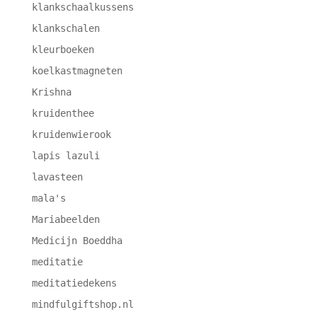
klankschaalkussens
klankschalen
kleurboeken
koelkastmagneten
Krishna
kruidenthee
kruidenwierook
lapis lazuli
lavasteen
mala's
Mariabeelden
Medicijn Boeddha
meditatie
meditatiedekens
mindfulgiftshop.nl