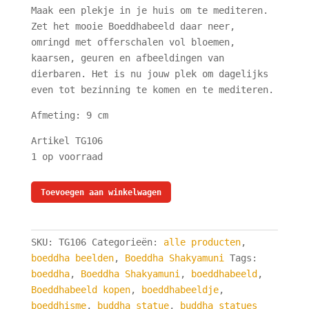
Maak een plekje in je huis om te mediteren.
Zet het mooie Boeddhabeeld daar neer,
omringd met offerschalen vol bloemen,
kaarsen, geuren en afbeeldingen van
dierbaren. Het is nu jouw plek om dagelijks
even tot bezinning te komen en te mediteren.
Afmeting: 9 cm
Artikel TG106
1 op voorraad
Boeddhabeeld
Toevoegen aan winkelwagen
-
Koper
met
SKU:
TG106
Categorieën:
alle producten
,
groen
boeddha beelden
,
Boeddha Shakyamuni
Tags:
-
boeddha
,
Boeddha Shakyamuni
,
boeddhabeeld
,
9
Boeddhabeeld kopen
,
boeddhabeeldje
,
cm
boeddhisme
,
buddha statue
,
buddha statues