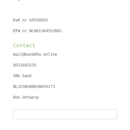
KvK nr 69550565
BTW nr NL001364552B81
Contact
mail@boeddha.online
0631682535
SNS bank
NL32SNSB8838659273
Ron Ontwerp