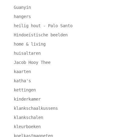
Guanyin
hangers
heilig hout - Palo Santo
Hindoeïstische beelden
home & living
huisaltaren
Jacob Hooy Thee
kaarten
katha's
kettingen
kinderkamer
klankschaalkussens
klankschalen
kleurboeken
koelkastmagneten