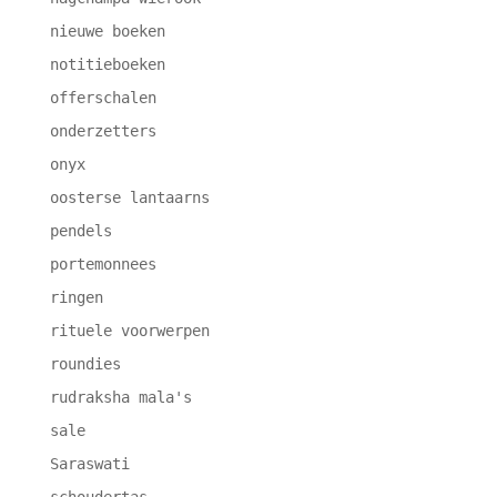
nieuwe boeken
notitieboeken
offerschalen
onderzetters
onyx
oosterse lantaarns
pendels
portemonnees
ringen
rituele voorwerpen
roundies
rudraksha mala's
sale
Saraswati
schoudertas