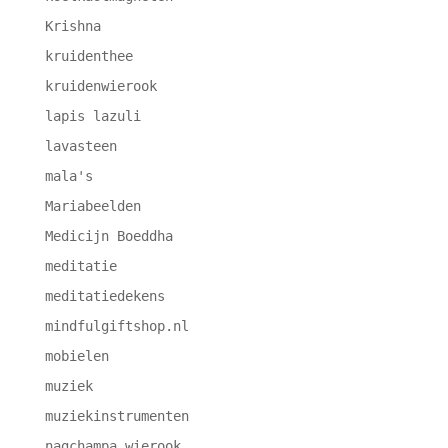
Krishna
kruidenthee
kruidenwierook
lapis lazuli
lavasteen
mala's
Mariabeelden
Medicijn Boeddha
meditatie
meditatiedekens
mindfulgiftshop.nl
mobielen
muziek
muziekinstrumenten
nagchampa wierook