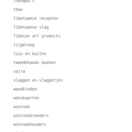
thangka's
thee
Tibetaanse recepten
Tibetaanse vlag
Tibetan art products
tijgeroog
tuin en buiten
tweedehands boeken
vajra
vlaggen en vlaggetjes
wandkleden
wenskaarten
wierook
wierookbranders
wierookhouders