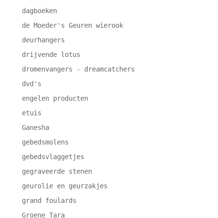
dagboeken
de Moeder's Geuren wierook
deurhangers
drijvende lotus
dromenvangers - dreamcatchers
dvd's
engelen producten
etuis
Ganesha
gebedsmolens
gebedsvlaggetjes
gegraveerde stenen
geurolie en geurzakjes
grand foulards
Groene Tara