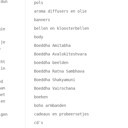
 dun
pols
aroma diffusers en olie
banners
bellen en kloosterbellen
gie
body
 je
Boeddha Amitabha
e
Boeddha Avalokiteshvara
cht
boeddha beelden
 in
Boeddha Ratna Sambhava
Boeddha Shakyamuni
ed
aan
Boeddha Vairochana
het
boeken
 en
boho armbanden
cadeaus en probeersetjes
igen
cd's
.