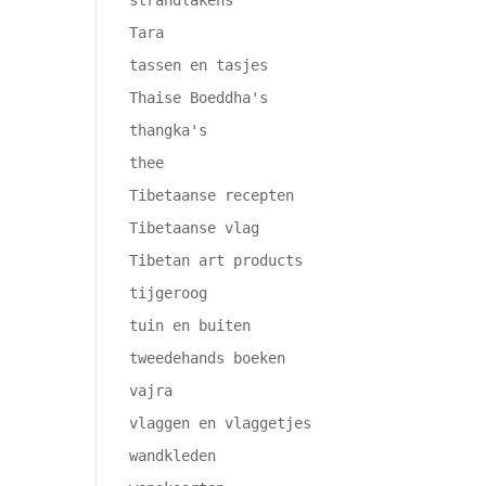
strandlakens
Tara
tassen en tasjes
Thaise Boeddha's
thangka's
thee
Tibetaanse recepten
Tibetaanse vlag
Tibetan art products
tijgeroog
tuin en buiten
tweedehands boeken
vajra
vlaggen en vlaggetjes
wandkleden