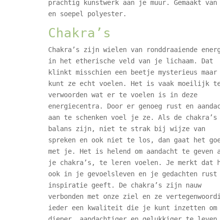
prachtig kunstwerk aan je muur. Gemaakt van
en soepel polyester.
Chakra’s
Chakra’s zijn wielen van ronddraaiende ener
in het etherische veld van je lichaam. Dat
klinkt misschien een beetje mysterieus maar
kunt ze echt voelen. Het is vaak moeilijk t
verwoorden wat er te voelen is in deze
energiecentra. Door er genoeg rust en aanda
aan te schenken voel je ze. Als de chakra’s
balans zijn, niet te strak bij wijze van
spreken en ook niet te los, dan gaat het go
met je. Het is helend om aandacht te geven 
je chakra’s, te leren voelen. Je merkt dat 
ook in je gevoelsleven en je gedachten rust
inspiratie geeft. De chakra’s zijn nauw
verbonden met onze ziel en ze vertegenwoord
ieder een kwaliteit die je kunt inzetten om
dieper, aandachtiger en gelukkiger te leven