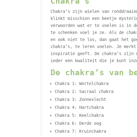
Chakra’s
Chakra’s zijn wielen van ronddraaie
klinkt misschien een beetje mysteri
verwoorden wat er te voelen is in d
te schenken voel je ze. Als de chak
en ook niet te los, dan gaat het go
chakra’s, te leren voelen. Je merkt
inspiratie geeft. De chakra’s zijn 
ieder een kwaliteit die je kunt inz
De chakra’s van b
Chakra 1: Wortelchakra
Chakra 2: Sacraal chakra
Chakra 3: Zonnevlecht
Chakra 4: Hartchakra
Chakra 5: Keelchakra
Chakra 6: Derde oog
Chakra 7: Kruinchakra