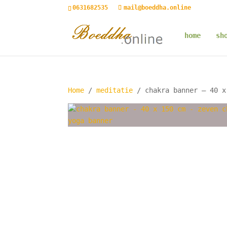
0631682535
mail@boeddha.online
home
sh
Home
/
meditatie
/ chakra banner – 40 x