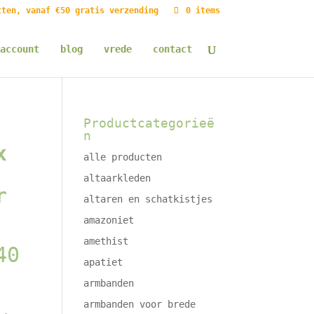
tten, vanaf €50 gratis verzending
0 items
account
blog
vrede
contact
Productcategorieë
n
x
alle producten
altaarkleden
r
altaren en schatkistjes
amazoniet
amethist
40
apatiet
armbanden
armbanden voor brede