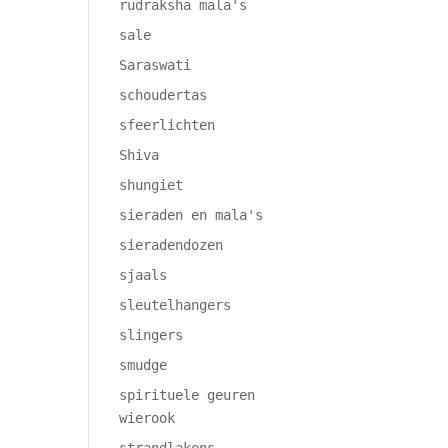
rudraksha mala's
sale
Saraswati
schoudertas
sfeerlichten
Shiva
shungiet
sieraden en mala's
sieradendozen
sjaals
sleutelhangers
slingers
smudge
spirituele geuren
wierook