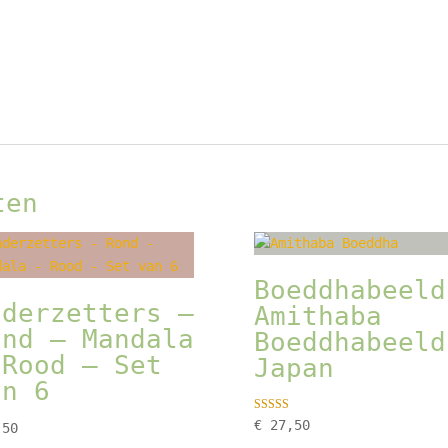
ten
Boeddhabeeld
nderzetters –
Amithaba
ond – Mandala
Boeddhabeeld
 Rood – Set
Japan
an 6
Gewaardeerd
€
27,50
50
5.00
uit 5