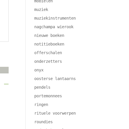
mobielen
muziek
muziekinstrumenten
nagchampa wierook
nieuwe boeken
notitieboeken
offerschalen
onderzetters
onyx
oosterse lantaarns
 –
pendels
portemonnees
ringen
rituele voorwerpen
roundies