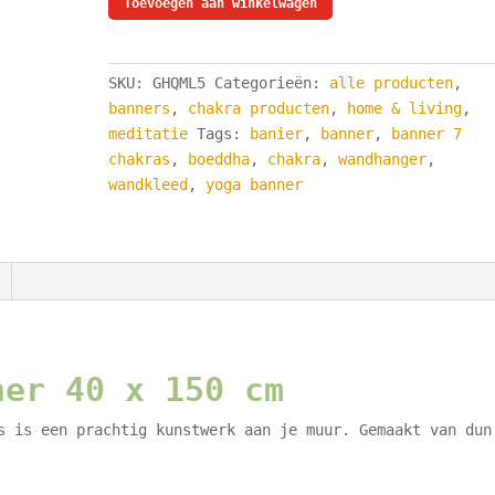
Toevoegen aan winkelwagen
banner
-
40
SKU:
GHQML5
Categorieën:
alle producten
,
x
banners
,
chakra producten
,
home & living
,
150
meditatie
Tags:
banier
,
banner
,
banner 7
cm
chakras
,
boeddha
,
chakra
,
wandhanger
,
-
wandkleed
,
yoga banner
zeven
chakra's
yoga
banner
aantal
ner 40 x 150 cm
s is een prachtig kunstwerk aan je muur. Gemaakt van dun