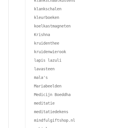
klankschaalkussens
klankschalen
kleurboeken
koelkastmagneten
Krishna
kruidenthee
kruidenwierook
lapis lazuli
lavasteen
mala's
Mariabeelden
Medicijn Boeddha
meditatie
meditatiedekens
mindfulgiftshop.nl