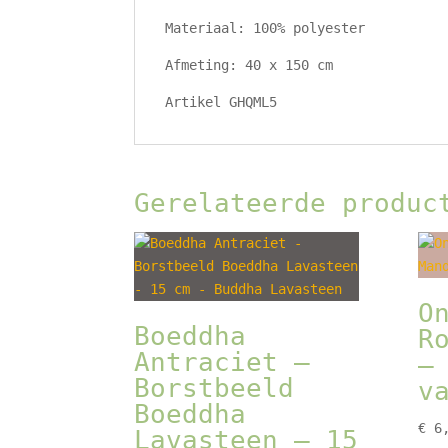
Materiaal: 100% polyester
Afmeting: 40 x 150 cm
Artikel GHQML5
Gerelateerde produc
O
Boeddha
R
Antraciet –
–
Borstbeeld
v
Boeddha
€
6,
Lavasteen – 15