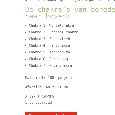
De chakra’s van bened
naar boven:
Chakra 1: Wortelchakra
Chakra 2: Sacraal chakra
Chakra 3: Zonnevlecht
Chakra 4: Hartchakra
Chakra 5: Keelchakra
Chakra 6: Derde oog
Chakra 7: Kruinchakra
Materiaal: 100% polyester
Afmeting: 40 x 150 cm
Artikel GHQML5
1 op voorraad
chakra