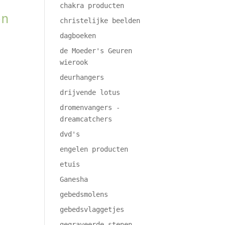
chakra producten
en
christelijke beelden
dagboeken
de Moeder's Geuren
wierook
deurhangers
drijvende lotus
dromenvangers -
dreamcatchers
dvd's
engelen producten
etuis
Ganesha
gebedsmolens
gebedsvlaggetjes
gegraveerde stenen