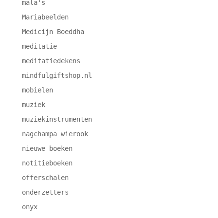
mala's
Mariabeelden
Medicijn Boeddha
meditatie
meditatiedekens
mindfulgiftshop.nl
mobielen
muziek
muziekinstrumenten
nagchampa wierook
nieuwe boeken
notitieboeken
offerschalen
onderzetters
onyx