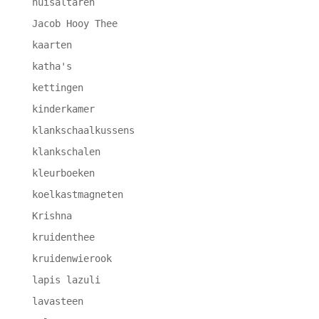
huisaltaren
Jacob Hooy Thee
kaarten
katha's
kettingen
kinderkamer
klankschaalkussens
klankschalen
kleurboeken
koelkastmagneten
Krishna
kruidenthee
kruidenwierook
lapis lazuli
lavasteen