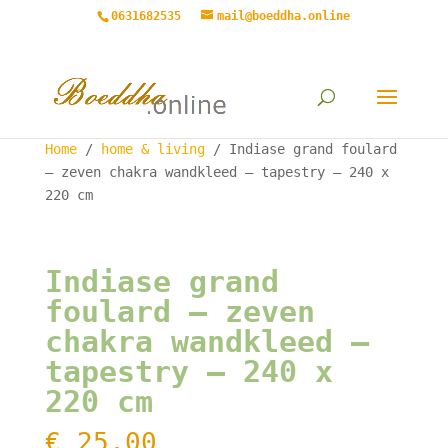
0631682535
mail@boeddha.online
Home
/
home & living
/ Indiase grand foulard
– zeven chakra wandkleed – tapestry – 240 x
220 cm
Indiase grand
foulard – zeven
chakra wandkleed –
tapestry – 240 x
220 cm
€
25,00