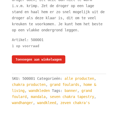
i.v.m. krimp. Zet de droger op een lage
stand en haal hem er zo snel mogelijk uit de
droger als deze klaar is, dit om te veel
kreuken te voorkomen. Je kunt hem het beste
op een vlakke ondergrond leggen.
Artikel: 500001
1 op voorraad
Indiase
Toevoegen aan winkelwagen
grand
foulard
-
SKU:
500001
Categorieën:
alle producten
,
zeven
chakra producten
,
grand foulards
,
home &
chakra
living
,
wandkleden
Tags:
banner
,
grand
wandkleed
foulard
,
mandala
,
seven chakra tapestry
,
-
wandhanger
,
wandkleed
,
zeven chakra's
tapestry
-