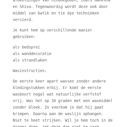
afbeeldingen van hindoegoden, zoals Ganesha
en Shiva. Tegenwoordig wordt deze ook door
middel van batik en tie dye technieken
versierd.
Je kunt hem op verschillende manier
gebruiken:
als bedsprei
als wanddecoratie
als strandlaken
Wasinstructies:
De eerste keer apart wassen zonder andere
kledingstukken erbij. Er komt de eerste
wasbeurt nogal wat natuurlijke verfstof
vrij. Was het op 30 graden met een wasmiddel
zonder bleek. Zo voorkom je dat hij gaat
krimpen. Daarna aan de waslijn ophangen.
Niet te heet strijken. Wil je hem toch in de
droger doen, zet deze dan niet te warm