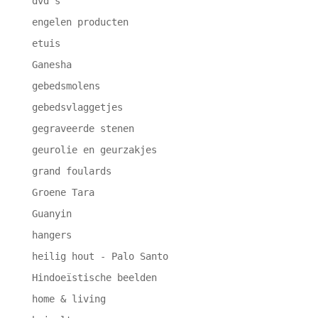
dvd's
engelen producten
etuis
Ganesha
gebedsmolens
gebedsvlaggetjes
gegraveerde stenen
geurolie en geurzakjes
grand foulards
Groene Tara
Guanyin
hangers
heilig hout - Palo Santo
Hindoeïstische beelden
home & living