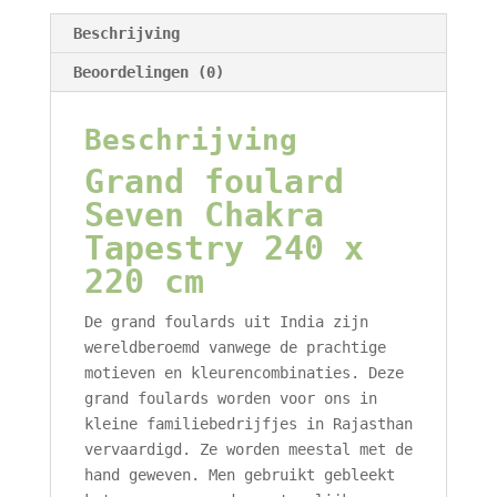
240
x
Beschrijving
220
Beoordelingen (0)
cm
aantal
Beschrijving
Grand foulard
Seven Chakra
Tapestry 240 x
220 cm
De grand foulards uit India zijn
wereldberoemd vanwege de prachtige
motieven en kleurencombinaties. Deze
grand foulards worden voor ons in
kleine familiebedrijfjes in Rajasthan
vervaardigd. Ze worden meestal met de
hand geweven. Men gebruikt gebleekt