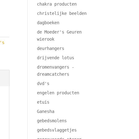
chakra producten
christelijke beelden
dagboeken
de Moeder's Geuren
wierook
's
deurhangers
drijvende lotus
dromenvangers -
dreamcatchers
dvd's
engelen producten
etuis
Ganesha
gebedsmolens
gebedsvlaggetjes