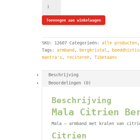
Mala
-
Armband
Toevoegen aan winkelwagen
Citrien
Bergkristal
Elastisch
SKU:
12607
Categorieën:
alle producten
met
Tags:
armband
,
bergkristal
,
boeddhistis
Boeddha
mantra's
,
reciteren
,
Tibetaans
-
Kralen
6
Beschrijving
-
Beoordelingen (0)
8
mm
Beschrijving
aantal
Mala Citrien Be
Mala – armband met kralen van citri
Citrien