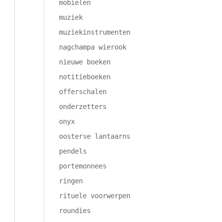
mobielen
muziek
muziekinstrumenten
nagchampa wierook
nieuwe boeken
notitieboeken
offerschalen
onderzetters
onyx
oosterse lantaarns
pendels
portemonnees
ringen
rituele voorwerpen
roundies