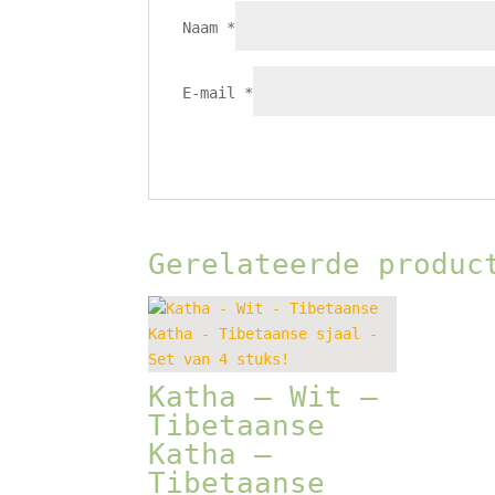
Naam
*
E-mail
*
Gerelateerde produc
Katha – Wit –
Tibetaanse
Katha –
Tibetaanse