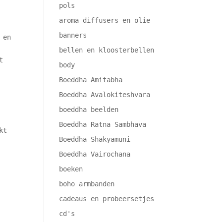
pols
aroma diffusers en olie
banners
 en
bellen en kloosterbellen
t
body
Boeddha Amitabha
Boeddha Avalokiteshvara
boeddha beelden
Boeddha Ratna Sambhava
kt
Boeddha Shakyamuni
Boeddha Vairochana
boeken
boho armbanden
cadeaus en probeersetjes
cd's