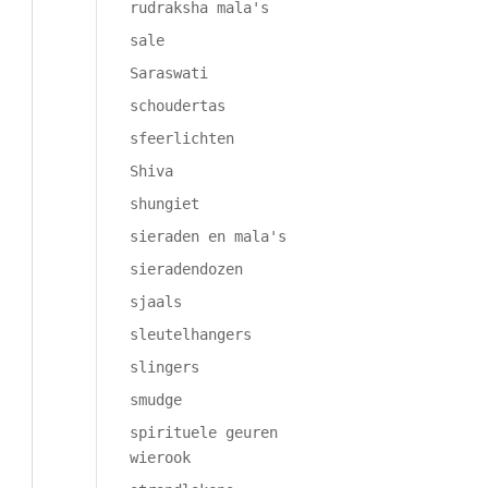
rudraksha mala's
sale
Saraswati
schoudertas
sfeerlichten
Shiva
shungiet
sieraden en mala's
sieradendozen
sjaals
sleutelhangers
slingers
smudge
spirituele geuren
wierook