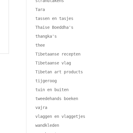
strandlakens
Tara
tassen en tasjes
Thaise Boeddha's
thangka's
thee
Tibetaanse recepten
Tibetaanse vlag
Tibetan art products
tijgeroog
tuin en buiten
tweedehands boeken
vajra
vlaggen en vlaggetjes
wandkleden