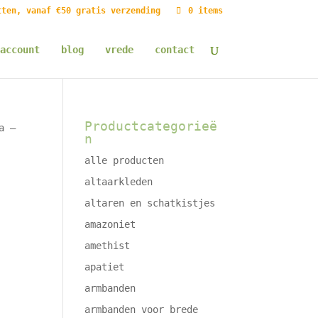
tten, vanaf €50 gratis verzending
0 items
account
blog
vrede
contact
Productcategorieë
a –
n
alle producten
altaarkleden
altaren en schatkistjes
amazoniet
amethist
apatiet
armbanden
armbanden voor brede