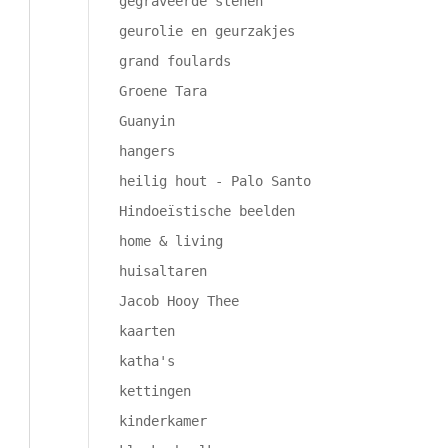
gegraveerde stenen
geurolie en geurzakjes
grand foulards
Groene Tara
Guanyin
hangers
heilig hout - Palo Santo
Hindoeïstische beelden
home & living
huisaltaren
Jacob Hooy Thee
kaarten
katha's
kettingen
kinderkamer