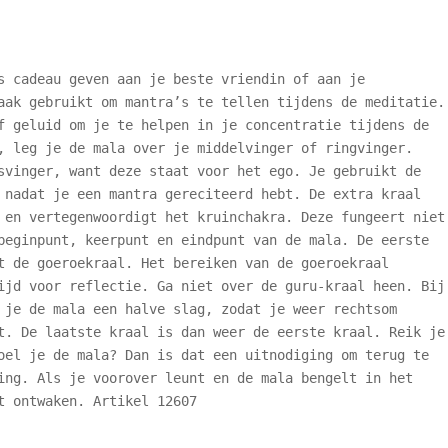
s cadeau geven aan je beste vriendin of aan je
aak gebruikt om mantra’s te tellen tijdens de meditatie.
f geluid om je te helpen in je concentratie tijdens de
, leg je de mala over je middelvinger of ringvinger.
svinger, want deze staat voor het ego. Je gebruikt de
 nadat je een mantra gereciteerd hebt. De extra kraal
 en vertegenwoordigt het kruinchakra. Deze fungeert niet
beginpunt, keerpunt en eindpunt van de mala. De eerste
t de goeroekraal. Het bereiken van de goeroekraal
ijd voor reflectie. Ga niet over de guru-kraal heen. Bij
 je de mala een halve slag, zodat je weer rechtsom
t. De laatste kraal is dan weer de eerste kraal. Reik je
oel je de mala? Dan is dat een uitnodiging om terug te
ing. Als je voorover leunt en de mala bengelt in het
t ontwaken. Artikel 12607