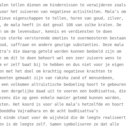
alen tellen dienen om hindernissen te verwijderen zoals
voor het zuiveren van negatieve activiteiten. Mala’s om
tieve eigenschappen te tellen, horen van goud, zilver,
, de mala heeft in dat geval 108 van zulke kralen. De
n om de levensduur, kennis en verdiensten te doen
nze sterke verstorende emoties te overmeesteren bestaan
ood, saffraan en andere geurige substanties. Deze mala
tra’s die daarop geteld worden kunnen bedoeld zijn om
e om dit te doen behoort wel een zeer zuivere wens te
m er zelf baat bij te hebben en dus niet voor je eigen
en met het doel om krachtig negatieve krachten te
moeten gemaakt zijn van raksha zand of mensenbeen,
 een volkomen altruïstische bedoeling hoort te gebeuren
 een dergelijke daad uit te voeren een bodhisattva, die
ezens die op geen enkele manier getemd kunnen worden,
sten. Het koord is voor alle mala’s hetzelfde en hoort
Boeddha Vajradhara en de acht bodhisattva’s
t einde staat voor de wijsheid die de leegte realiseert
en is de leegte zelf. Samen symboliseren ze dat alle