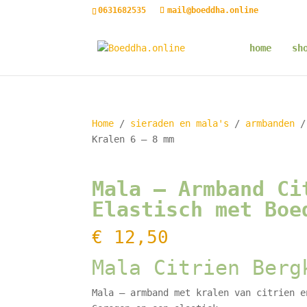
0631682535
mail@boeddha.online
home
sh
Home
/
sieraden en mala's
/
armbanden
/ 
Kralen 6 – 8 mm
Mala – Armband Ci
Elastisch met Boe
€
12,50
Mala Citrien Berg
Mala – armband met kralen van citrien e