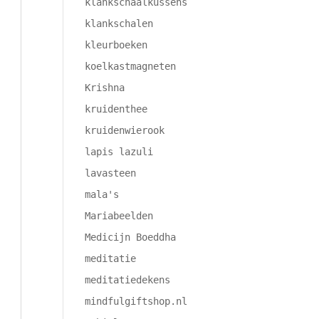
klankschaalkussens
klankschalen
kleurboeken
koelkastmagneten
Krishna
kruidenthee
kruidenwierook
lapis lazuli
lavasteen
mala's
Mariabeelden
Medicijn Boeddha
meditatie
meditatiedekens
mindfulgiftshop.nl