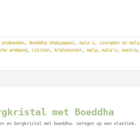
,
armbanden
,
Boeddha Shakyamuni
,
mala's
,
sieraden en mala
che armband
,
citrien
,
kralensnoer
,
mala
,
mala's
,
mantra
,
rgkristal met Boeddha
en en bergkristal met boeddha. Geregen op een elastiek.