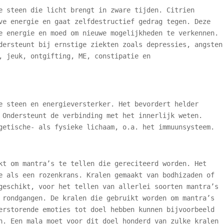
e steen die licht brengt in zware tijden. Citrien
ve energie en gaat zelfdestructief gedrag tegen. Deze
e energie en moed om nieuwe mogelijkheden te verkennen.
dersteunt bij ernstige ziekten zoals depressies, angsten
, jeuk, ontgifting, ME, constipatie en
e steen en energieversterker. Het bevordert helder
 Ondersteunt de verbinding met het innerlijk weten.
getische- als fysieke lichaam, o.a. het immuunsysteem.
kt om mantra’s te tellen die gereciteerd worden. Het
e als een rozenkrans. Kralen gemaakt van bodhizaden of
geschikt, voor het tellen van allerlei soorten mantra’s
 rondgangen. De kralen die gebruikt worden om mantra’s
erstorende emoties tot doel hebben kunnen bijvoorbeeld
n. Een mala moet voor dit doel honderd van zulke kralen