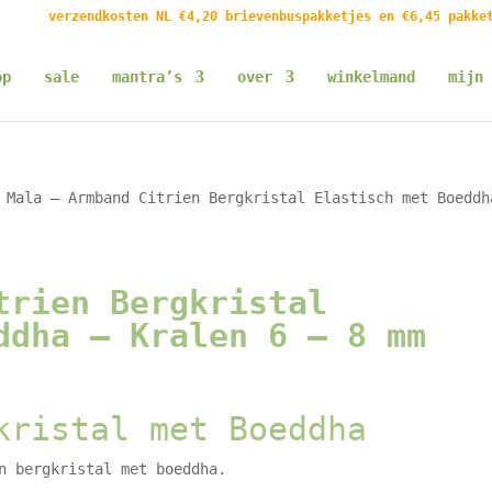
verzendkosten NL €4,20 brievenbuspakketjes en €6,45 pakke
op
sale
mantra’s
over
winkelmand
mijn 
Mala – Armband Citrien Bergkristal Elastisch met Boeddh
trien Bergkristal
ddha – Kralen 6 – 8 mm
kristal met Boeddha
n bergkristal met boeddha.