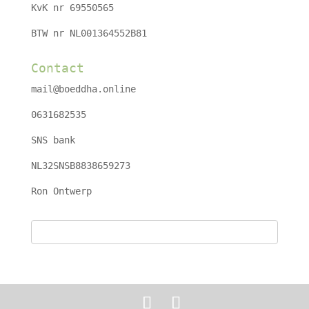
KvK nr 69550565
BTW nr NL001364552B81
Contact
mail@boeddha.online
0631682535
SNS bank
NL32SNSB8838659273
Ron Ontwerp