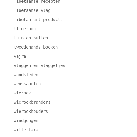
Tibetaanse recepten
Tibetaanse vlag
Tibetan art products
tijgeroog
tuin en buiten
tweedehands boeken
vajra
vlaggen en vlaggetjes
wandkleden
wenskaarten
wierook
wierookbranders
wierookhouders
windgongen
witte Tara