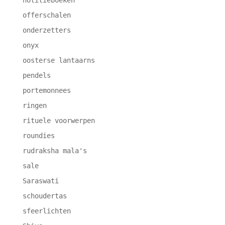
notitieboeken
offerschalen
onderzetters
onyx
oosterse lantaarns
pendels
portemonnees
ringen
rituele voorwerpen
roundies
rudraksha mala's
sale
Saraswati
schoudertas
sfeerlichten