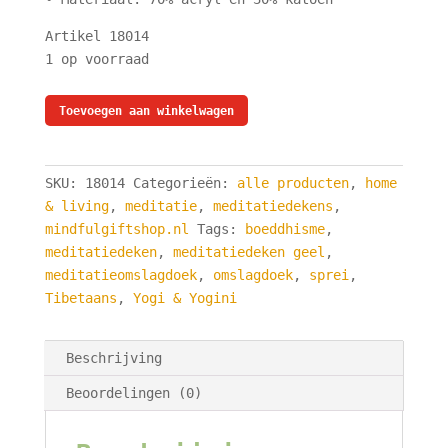
Artikel 18014
1 op voorraad
Meditatiedeken
Toevoegen aan winkelwagen
Geel
-
Yoga
SKU:
18014
Categorieën:
alle producten
,
home
omslagdoek
& living
,
meditatie
,
meditatiedekens
,
-
mindfulgiftshop.nl
Tags:
boeddhisme
,
Omslagdoek
meditatiedeken
,
meditatiedeken geel
,
Effen
meditatieomslagdoek
,
omslagdoek
,
sprei
,
Geel
Tibetaans
,
Yogi & Yogini
-
200
x
Beschrijving
80
Beoordelingen (0)
cm
aantal