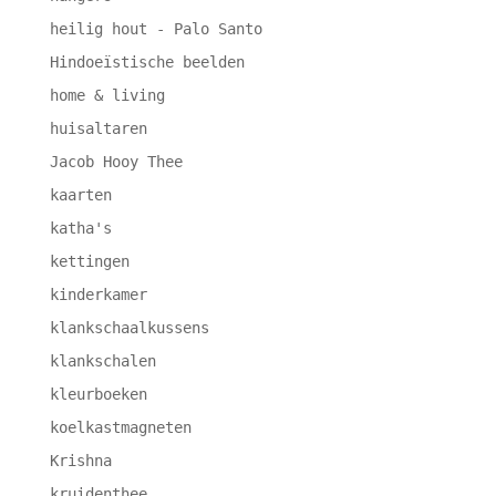
heilig hout - Palo Santo
Hindoeïstische beelden
home & living
huisaltaren
Jacob Hooy Thee
kaarten
katha's
kettingen
kinderkamer
klankschaalkussens
klankschalen
kleurboeken
koelkastmagneten
Krishna
kruidenthee