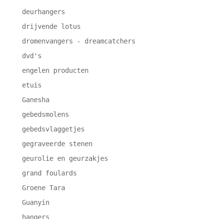
deurhangers
drijvende lotus
dromenvangers - dreamcatchers
dvd's
engelen producten
etuis
Ganesha
gebedsmolens
gebedsvlaggetjes
gegraveerde stenen
geurolie en geurzakjes
grand foulards
Groene Tara
Guanyin
hangers