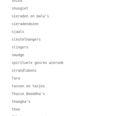
Shiva
shungiet
sieraden en mala's
sieradendozen
sjaals
sleutelhangers
slingers
smudge
spirituele geuren wierook
strandlakens
Tara
tassen en tasjes
Thaise Boeddha's
thangka's
thee