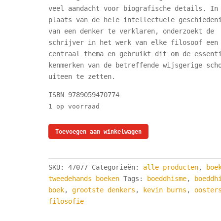
veel aandacht voor biografische details. In
plaats van de hele intellectuele geschieden
van een denker te verklaren, onderzoekt de
schrijver in het werk van elke filosoof een
centraal thema en gebruikt dit om de essent
kenmerken van de betreffende wijsgerige sch
uiteen te zetten.
ISBN 9789059470774
1 op voorraad
Oosterse
Toevoegen aan winkelwagen
Filosofie
-
Kevin
SKU:
47077
Categorieën:
alle producten
,
boe
Burns
tweedehands boeken
Tags:
boeddhisme
,
boeddh
aantal
boek
,
grootste denkers
,
kevin burns
,
ooster
filosofie