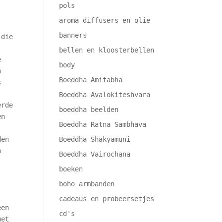
pols
aroma diffusers en olie
banners
 die
bellen en kloosterbellen
e
body
n
Boeddha Amitabha
s
Boeddha Avalokiteshvara
erde
boeddha beelden
en
Boeddha Ratna Sambhava
den
Boeddha Shakyamuni
n
Boeddha Vairochana
boeken
boho armbanden
cadeaus en probeersetjes
een
cd's
met