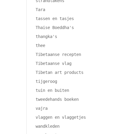
strandlakens
Tara
tassen en tasjes
Thaise Boeddha's
thangka's
thee
Tibetaanse recepten
Tibetaanse vlag
Tibetan art products
tijgeroog
tuin en buiten
tweedehands boeken
vajra
vlaggen en vlaggetjes
wandkleden