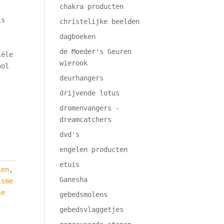
chakra producten
is
christelijke beelden
dagboeken
de Moeder's Geuren
iële
wierook
ool
deurhangers
drijvende lotus
dromenvangers -
dreamcatchers
dvd's
engelen producten
etuis
ken
,
Ganesha
isme
se
gebedsmolens
gebedsvlaggetjes