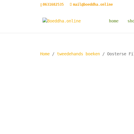
0631682535
mail@boeddha.online
home
sh
Home
/
tweedehands boeken
/ Oosterse Fi