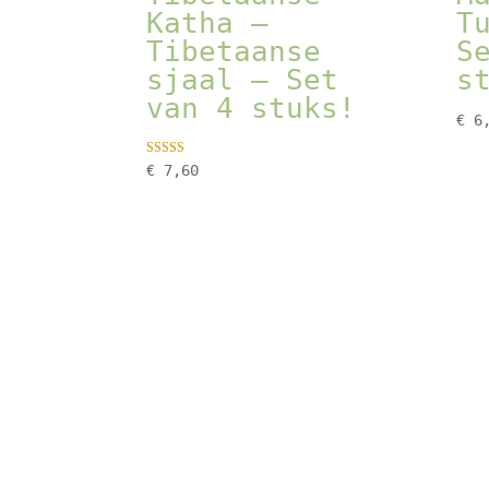
Katha –
T
Tibetaanse
S
sjaal – Set
s
van 4 stuks!
€
6,
Gewaardeer
€
7,60
d
4.67
uit 5