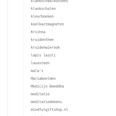
klankschaalkussens
klankschalen
kleurboeken
koelkastmagneten
Krishna
kruidenthee
kruidenwierook
lapis lazuli
lavasteen
mala's
Mariabeelden
Medicijn Boeddha
meditatie
meditatiedekens
mindfulgiftshop.nl