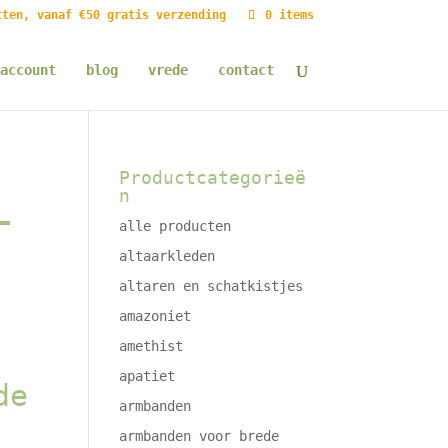
tten, vanaf €50 gratis verzending
0 items
account
blog
vrede
contact
Productcategorieë
n
–
alle producten
altaarkleden
altaren en schatkistjes
amazoniet
amethist
apatiet
de
armbanden
armbanden voor brede