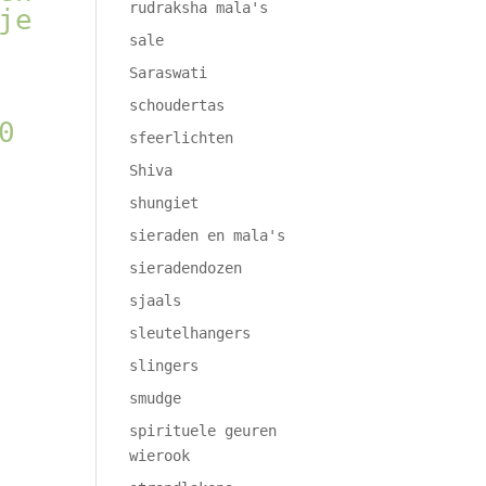
rudraksha mala's
je
sale
Saraswati
schoudertas
0
sfeerlichten
Shiva
shungiet
sieraden en mala's
sieradendozen
sjaals
sleutelhangers
slingers
smudge
spirituele geuren
wierook