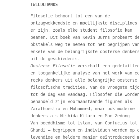
TWEEDEHANDS
Filosofie behoort tot een van de
ontzagwekkendste en moeilijkste disciplines
er zijn, zoals elke student filosofie kan
beamen. Dit boek van Kevin Burns probeert d
obstakels weg te nemen tot het begrijpen va
enkele van de belangrijkste oosterse denker
uit de geschiedenis.
Oosterse Filosofie
verschaft een gedetaille
en toegankelijke analyse van het werk van e
reeks denkers uit alle belangrijke oosterse
filosofische tradities, van de vroegste tij
tot de dag van vandaag. Filosofen die worde
behandeld zijn vooraanstaande figuren als
Zarathoestra en Mohammed, maar ook moderne
denkers als Nishida Kitaro en Mao Zedong.
Van boeddhisme tot islam, van Confucius tot
Ghandi – begrippen en individuen worden op 
levendige en heldere manier geïntroduceerd 