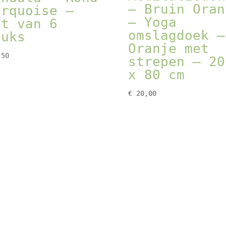
– Bruin Oran
urquoise –
– Yoga
et van 6
omslagdoek –
tuks
Oranje met
50
strepen – 20
x 80 cm
€
20,00