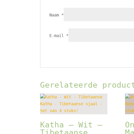
Naam
*
E-mail
*
Gerelateerde produc
Katha – Wit –
O
Tibetaanse
M