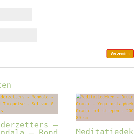
ten
nderzetters –
Meditatiedek
andala – Rond