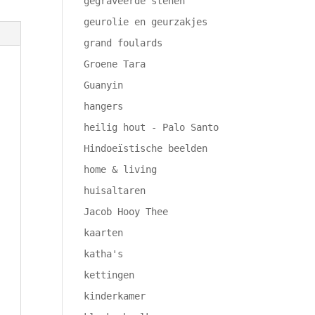
gegraveerde stenen
geurolie en geurzakjes
grand foulards
Groene Tara
Guanyin
hangers
heilig hout - Palo Santo
Hindoeïstische beelden
home & living
huisaltaren
Jacob Hooy Thee
kaarten
katha's
kettingen
kinderkamer