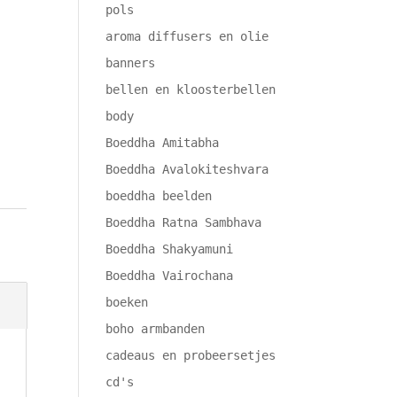
pols
aroma diffusers en olie
banners
bellen en kloosterbellen
body
Boeddha Amitabha
Boeddha Avalokiteshvara
boeddha beelden
Boeddha Ratna Sambhava
Boeddha Shakyamuni
Boeddha Vairochana
boeken
boho armbanden
cadeaus en probeersetjes
cd's