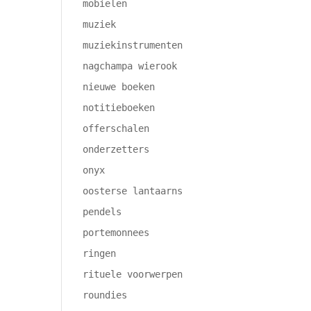
mobielen
muziek
muziekinstrumenten
nagchampa wierook
nieuwe boeken
notitieboeken
offerschalen
onderzetters
onyx
oosterse lantaarns
pendels
portemonnees
ringen
rituele voorwerpen
roundies