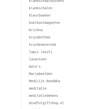
klankschaalkussens
klankschalen
kleurboeken
koelkastmagneten
Krishna
kruidenthee
kruidenwierook
lapis lazuli
lavasteen
mala's
Mariabeelden
Medicijn Boeddha
meditatie
meditatiedekens
mindfulgiftshop.nl