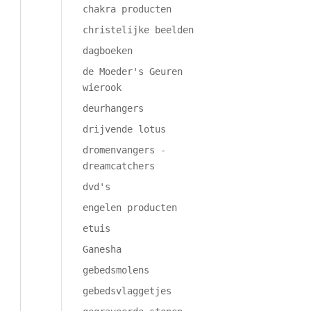
chakra producten
christelijke beelden
dagboeken
de Moeder's Geuren
wierook
deurhangers
drijvende lotus
dromenvangers -
dreamcatchers
dvd's
engelen producten
etuis
Ganesha
gebedsmolens
gebedsvlaggetjes