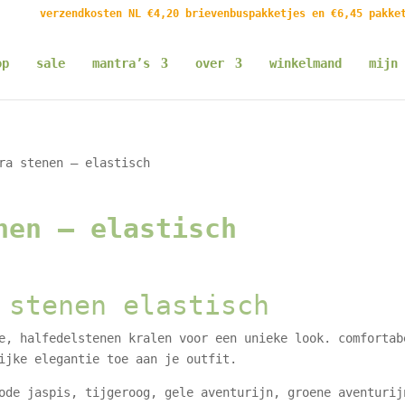
verzendkosten NL €4,20 brievenbuspakketjes en €6,45 pakke
op
sale
mantra’s
over
winkelmand
mijn 
ra stenen – elastisch
nen – elastisch
 stenen elastisch
e, halfedelstenen kralen voor een unieke look. comfortab
ijke elegantie toe aan je outfit.
ode jaspis, tijgeroog, gele aventurijn, groene aventurij