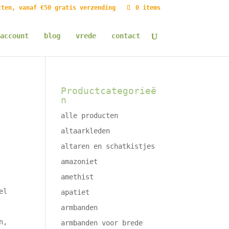
tten, vanaf €50 gratis verzending
0 items
account
blog
vrede
contact
Productcategorieë
n
alle producten
altaarkleden
altaren en schatkistjes
amazoniet
amethist
el
apatiet
armbanden
n,
armbanden voor brede