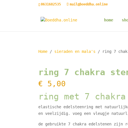
0631682535
mail@boeddha.online
home
sh
Home
/
sieraden en mala's
/ ring 7 chak
ring 7 chakra ste
€
5,00
ring met 7 chakra
elastische edelsteenring met natuurlijk
en veelzijdig. voeg een vleugje natuurl
de gebruikte 7 chakra edelstenen zijn r