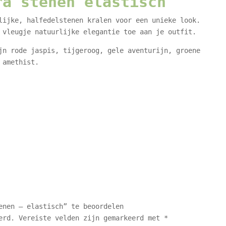
ra stenen elastisch
lijke, halfedelstenen kralen voor een unieke look.
 vleugje natuurlijke elegantie toe aan je outfit.
jn rode jaspis, tijgeroog, gele aventurijn, groene
 amethist.
enen – elastisch” te beoordelen
erd.
Vereiste velden zijn gemarkeerd met
*