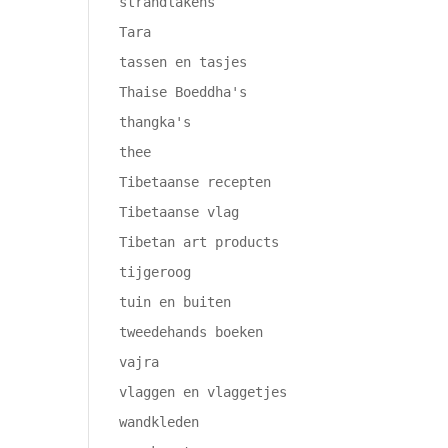
strandlakens
Tara
tassen en tasjes
Thaise Boeddha's
thangka's
thee
Tibetaanse recepten
Tibetaanse vlag
Tibetan art products
tijgeroog
tuin en buiten
tweedehands boeken
vajra
vlaggen en vlaggetjes
wandkleden