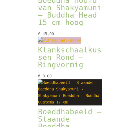
Boeddha Hoofd
van Shakyamuni
– Buddha Head
15 cm hoog
€
45,00
Klankschaalkus
sen Rond –
Ringvormig
€
8,00
Boeddhabeeld –
Staande
Boeddha