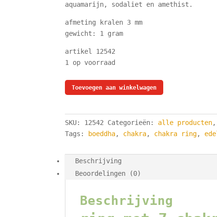
aquamarijn, sodaliet en amethist.
afmeting kralen 3 mm
gewicht: 1 gram
artikel 12542
1 op voorraad
ring
Toevoegen aan winkelwagen
7
chakra
stenen
SKU:
12542
Categorieën:
alle producten
-
Tags:
boeddha
,
chakra
,
chakra ring
,
ede
elastisch
aantal
Beschrijving
Beoordelingen (0)
Beschrijving