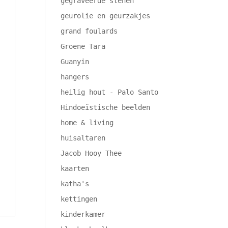
gegraveerde stenen
geurolie en geurzakjes
grand foulards
Groene Tara
Guanyin
hangers
heilig hout - Palo Santo
Hindoeïstische beelden
home & living
huisaltaren
Jacob Hooy Thee
kaarten
katha's
kettingen
kinderkamer