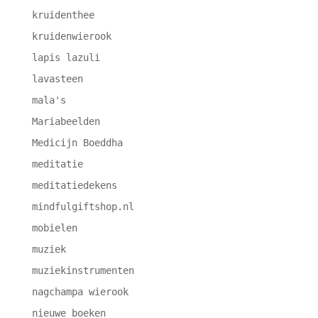
kruidenthee
kruidenwierook
lapis lazuli
lavasteen
mala's
Mariabeelden
Medicijn Boeddha
meditatie
meditatiedekens
mindfulgiftshop.nl
mobielen
muziek
muziekinstrumenten
nagchampa wierook
nieuwe boeken