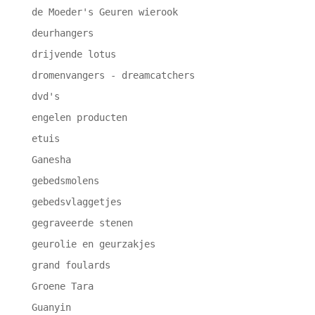
de Moeder's Geuren wierook
deurhangers
drijvende lotus
dromenvangers - dreamcatchers
dvd's
engelen producten
etuis
Ganesha
gebedsmolens
gebedsvlaggetjes
gegraveerde stenen
geurolie en geurzakjes
grand foulards
Groene Tara
Guanyin