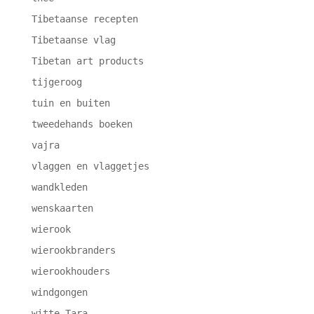
Tibetaanse recepten
Tibetaanse vlag
Tibetan art products
tijgeroog
tuin en buiten
tweedehands boeken
vajra
vlaggen en vlaggetjes
wandkleden
wenskaarten
wierook
wierookbranders
wierookhouders
windgongen
witte Tara