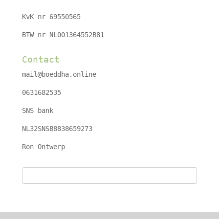
KvK nr 69550565
BTW nr NL001364552B81
Contact
mail@boeddha.online
0631682535
SNS bank
NL32SNSB8838659273
Ron Ontwerp