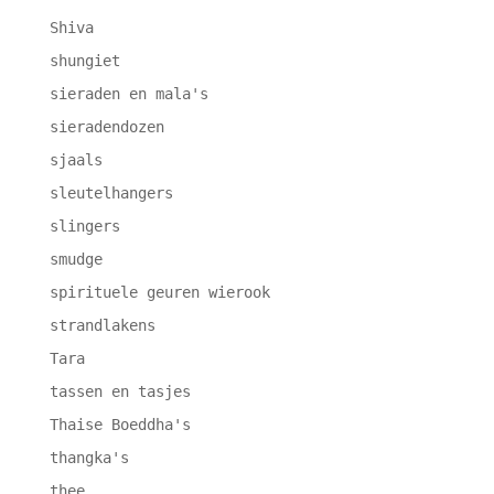
Shiva
shungiet
sieraden en mala's
sieradendozen
sjaals
sleutelhangers
slingers
smudge
spirituele geuren wierook
strandlakens
Tara
tassen en tasjes
Thaise Boeddha's
thangka's
thee