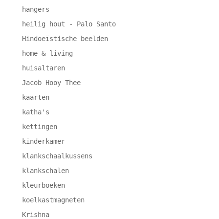
hangers
heilig hout - Palo Santo
Hindoeïstische beelden
home & living
huisaltaren
Jacob Hooy Thee
kaarten
katha's
kettingen
kinderkamer
klankschaalkussens
klankschalen
kleurboeken
koelkastmagneten
Krishna