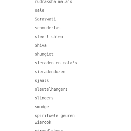
rudraksha mala's
sale
Saraswati
schoudertas
sfeerlichten
Shiva
shungiet
sieraden en mala's
sieradendozen
sjaals
sleutelhangers
slingers
smudge
spirituele geuren
wierook