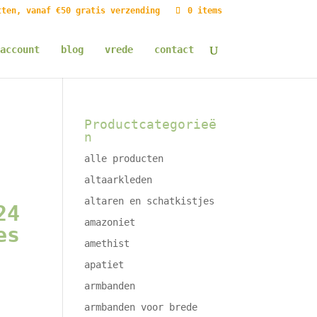
tten, vanaf €50 gratis verzending
0 items
account
blog
vrede
contact
Productcategorieë
n
alle producten
altaarkleden
altaren en schatkistjes
24
amazoniet
es
amethist
apatiet
armbanden
e
armbanden voor brede