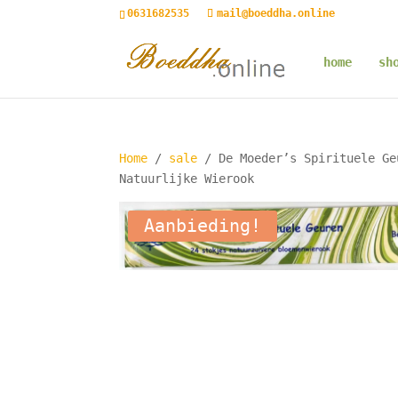
0631682535
mail@boeddha.online
home
sh
Home
/
sale
/ De Moeder’s Spirituele Ge
Natuurlijke Wierook
Aanbieding!