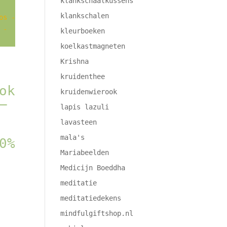
klankschaalkussens
klankschalen
kleurboeken
koelkastmagneten
Krishna
kruidenthee
ok
kruidenwierook
–
lapis lazuli
lavasteen
mala's
0%
Mariabeelden
Medicijn Boeddha
meditatie
meditatiedekens
mindfulgiftshop.nl