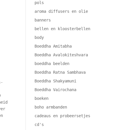
pols
aroma diffusers en olie
banners
bellen en kloosterbellen
body
Boeddha Amitabha
Boeddha Avalokiteshvara
boeddha beelden
Boeddha Ratna Sambhava
Boeddha Shakyamuni
s-
Boeddha Vairochana
0
boeken
heid
boho armbanden
ver
en
cadeaus en probeersetjes
cd's