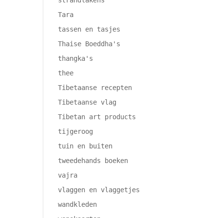
strandlakens
Tara
tassen en tasjes
Thaise Boeddha's
thangka's
thee
Tibetaanse recepten
Tibetaanse vlag
Tibetan art products
tijgeroog
tuin en buiten
tweedehands boeken
vajra
vlaggen en vlaggetjes
wandkleden