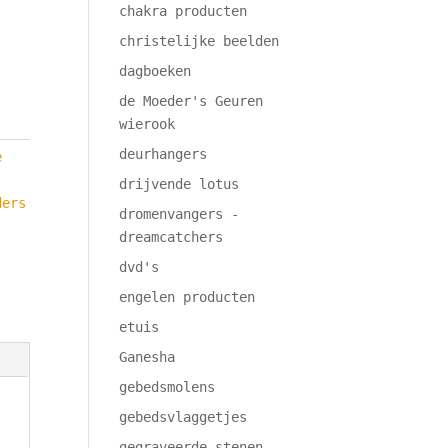
chakra producten
christelijke beelden
dagboeken
de Moeder's Geuren
wierook
deurhangers
e
drijvende lotus
ders
dromenvangers -
dreamcatchers
dvd's
engelen producten
etuis
Ganesha
gebedsmolens
gebedsvlaggetjes
gegraveerde stenen