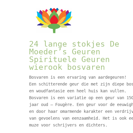
prijs
prijs
was:
is:
€ 4,50.
€ 2,95.
24 lange stokjes De
Moeder’s Geuren
Spirituele Geuren
wierook bosvaren
Bosvaren is een ervaring van aardegeuren!
Een schitterende geur die met zijn diepe bo
en woudfantasie een heel huis kan vullen.
Bosvaren is een variatie op een geur van 15
jaar oud – Fougѐre. Een geur voor de eeuwig
en door haar omarmende karakter een verdrij
van gevoelens van eenzaamheid. Het is ook e
muze voor schrijvers en dichters.