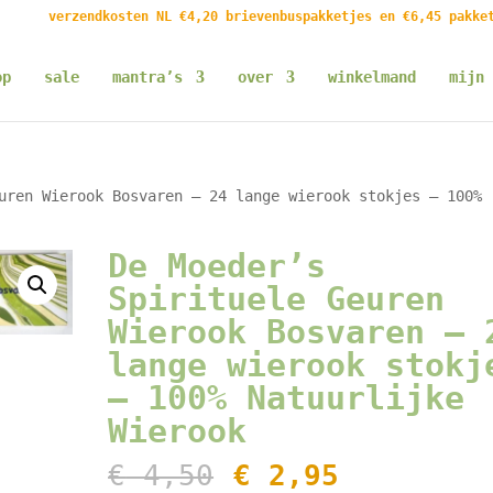
verzendkosten NL €4,20 brievenbuspakketjes en €6,45 pakke
op
sale
mantra’s
over
winkelmand
mijn 
uren Wierook Bosvaren – 24 lange wierook stokjes – 100%
De Moeder’s
Spirituele Geuren
Wierook Bosvaren – 
lange wierook stokj
– 100% Natuurlijke
Wierook
Oorspronkelijk
Huidige
€
4,50
€
2,95