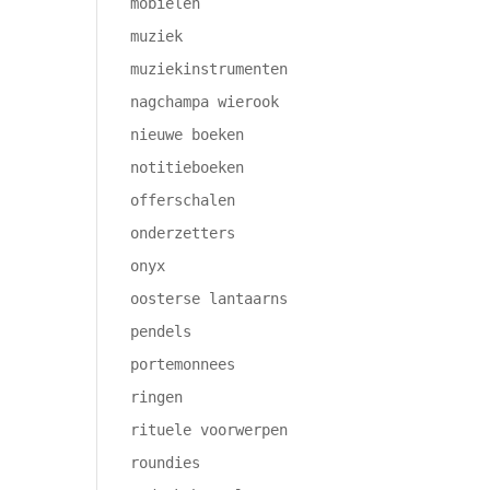
mobielen
muziek
muziekinstrumenten
nagchampa wierook
nieuwe boeken
notitieboeken
offerschalen
onderzetters
onyx
oosterse lantaarns
pendels
portemonnees
ringen
rituele voorwerpen
roundies