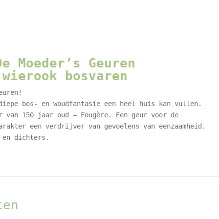
De Moeder’s Geuren
 wierook bosvaren
euren!
diepe bos- en woudfantasie een heel huis kan vullen.
r van 150 jaar oud – Fougѐre. Een geur voor de
arakter een verdrijver van gevoelens van eenzaamheid.
 en dichters.
ten