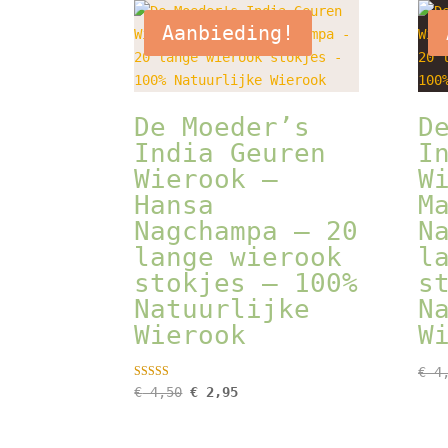
Aanbieding!
De Moeder’s
D
India Geuren
I
Wierook –
W
Hansa
M
Nagchampa – 20
N
lange wierook
l
stokjes – 100%
s
Natuurlijke
N
Wierook
W
€
4,
Gewaardeerd
Oorspronkelijke
Huidige
€
4,50
€
2,95
5.00
prijs
prijs
uit 5
was:
is: