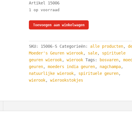
Artikel 15006
1 op voorraad
De
Toevoegen aan winkelwagen
Moeder's
Spirituele
Geuren
SKU:
15006-S
Categorieën:
alle producten
,
d
Wierook
Moeder's Geuren wierook
,
sale
,
spirituele
Bosvaren
geuren wierook
,
wierook
Tags:
bosvaren
,
moe
-
geuren
,
moeders india geuren
,
nagchampa
,
24
natuurlijke wierook
,
spirituele geuren
,
lange
wierook
,
wierookstokjes
wierook
stokjes
-
100%
Natuurlijke
Wierook
aantal