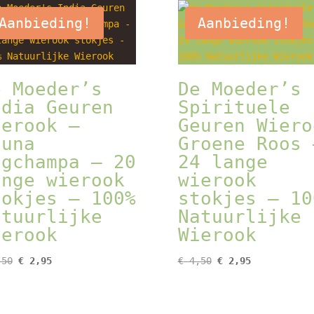
Aanbieding!
Aanbieding!
e Moeder’s
De Moeder’s
ndia Geuren
Spirituele
ierook –
Geuren Wiero
auna
Groene Roos 
agchampa – 20
24 lange
ange wierook
wierook
tokjes – 100%
stokjes – 10
atuurlijke
Natuurlijke
ierook
Wierook
Oorspronkelijke
Huidige
Oorspronkelijke
Huidige
50
€
2,95
€
4,50
€
2,95
prijs
prijs
prijs
prijs
was:
is:
was:
is:
€ 4,50.
€ 2,95.
€ 4,50.
€ 2,95.