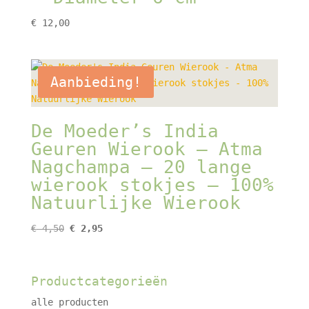
€
12,00
Aanbieding!
De Moeder’s India
Geuren Wierook – Atma
Nagchampa – 20 lange
wierook stokjes – 100%
Natuurlijke Wierook
Oorspronkelijke
Huidige
€
4,50
€
2,95
prijs
prijs
was:
is:
€ 4,50.
€ 2,95.
Productcategorieën
alle producten