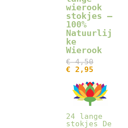
wierook
stokjes –
100%
Natuurlij
ke
Wierook
Oorspr
€
4,50
prijs
Huidige
€
2,95
was:
prijs
€ 4,50
is:
€ 2,95.
24 lange
stokjes De