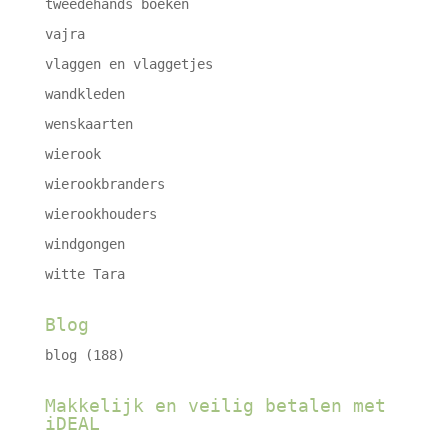
tweedehands boeken
vajra
vlaggen en vlaggetjes
wandkleden
wenskaarten
wierook
wierookbranders
wierookhouders
windgongen
witte Tara
Blog
blog
(188)
Makkelijk en veilig betalen met
iDEAL