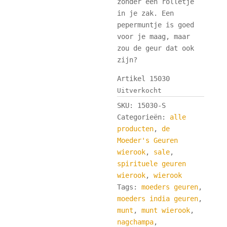
zonder een rolletje
in je zak. Een
pepermuntje is goed
voor je maag, maar
zou de geur dat ook
zijn?
Artikel 15030
Uitverkocht
SKU:
15030-S
Categorieën:
alle
producten
,
de
Moeder's Geuren
wierook
,
sale
,
spirituele geuren
wierook
,
wierook
Tags:
moeders geuren
,
moeders india geuren
,
munt
,
munt wierook
,
nagchampa
,