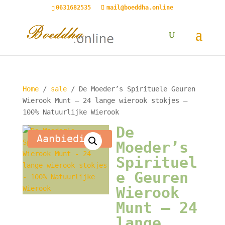
0631682535
mail@boeddha.online
Home
/
sale
/ De Moeder’s Spirituele Geuren
Wierook Munt – 24 lange wierook stokjes –
100% Natuurlijke Wierook
De
Aanbieding!
Moeder’s
Spirituel
e Geuren
Wierook
Munt – 24
lange