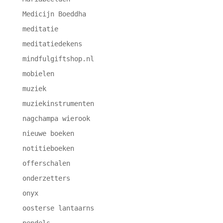
Medicijn Boeddha
meditatie
meditatiedekens
mindfulgiftshop.nl
mobielen
muziek
muziekinstrumenten
nagchampa wierook
nieuwe boeken
notitieboeken
offerschalen
onderzetters
onyx
oosterse lantaarns
pendels