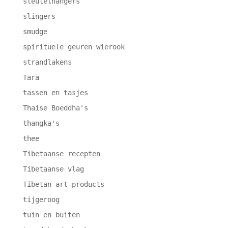
sleutelhangers
slingers
smudge
spirituele geuren wierook
strandlakens
Tara
tassen en tasjes
Thaise Boeddha's
thangka's
thee
Tibetaanse recepten
Tibetaanse vlag
Tibetan art products
tijgeroog
tuin en buiten