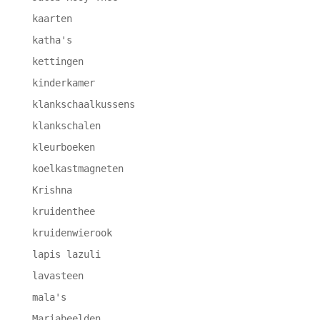
kaarten
katha's
kettingen
kinderkamer
klankschaalkussens
klankschalen
kleurboeken
koelkastmagneten
Krishna
kruidenthee
kruidenwierook
lapis lazuli
lavasteen
mala's
Mariabeelden