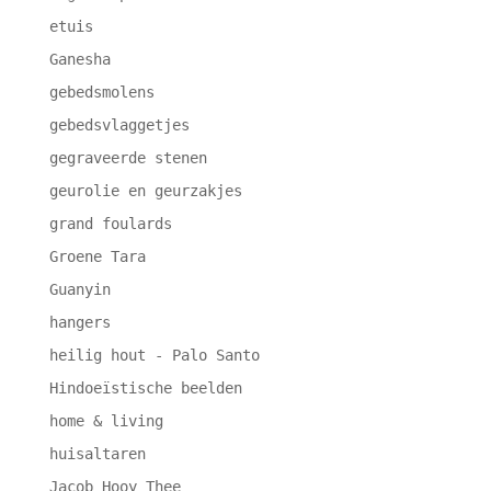
etuis
Ganesha
gebedsmolens
gebedsvlaggetjes
gegraveerde stenen
geurolie en geurzakjes
grand foulards
Groene Tara
Guanyin
hangers
heilig hout - Palo Santo
Hindoeïstische beelden
home & living
huisaltaren
Jacob Hooy Thee