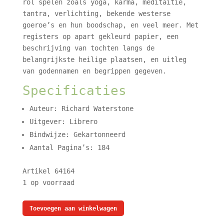
rol spelen zoals yoga, karma, meditaitie,
tantra, verlichting, bekende westerse
goeroe’s en hun boodschap, en veel meer. Met
registers op apart gekleurd papier, een
beschrijving van tochten langs de
belangrijkste heilige plaatsen, en uitleg
van godennamen en begrippen gegeven.
Specificaties
Auteur: Richard Waterstone
Uitgever: Librero
Bindwijze: Gekartonneerd
Aantal Pagina’s: 184
Artikel 64164
1 op voorraad
De
Toevoegen aan winkelwagen
Wijsheid