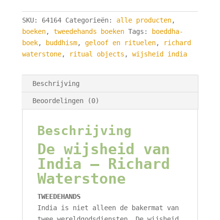
van
India
SKU:
64164
Categorieën:
alle producten
,
-
boeken
,
tweedehands boeken
Tags:
boeddha-
Richard
boek
,
buddhism
,
geloof en rituelen
,
richard
Waterstone
waterstone
,
ritual objects
,
wijsheid india
aantal
Beschrijving
Beoordelingen (0)
Beschrijving
De wijsheid van
India – Richard
Waterstone
TWEEDEHANDS
India is niet alleen de bakermat van
twee wereldgodsdiensten. De wijsheid