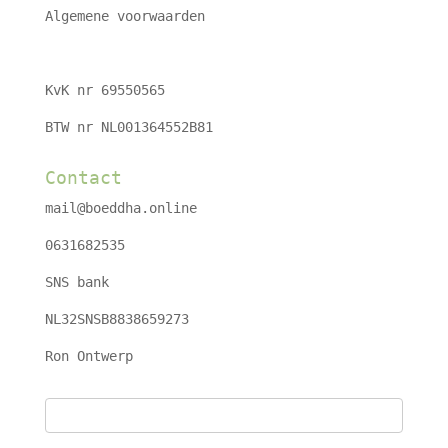
Algemene voorwaarden
KvK nr 69550565
BTW nr NL001364552B81
Contact
mail@boeddha.online
0631682535
SNS bank
NL32SNSB8838659273
Ron Ontwerp