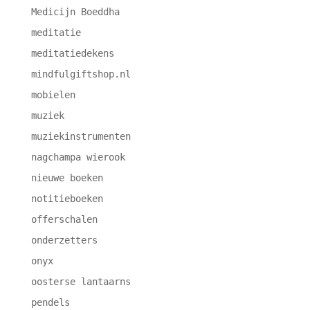
Medicijn Boeddha
meditatie
meditatiedekens
mindfulgiftshop.nl
mobielen
muziek
muziekinstrumenten
nagchampa wierook
nieuwe boeken
notitieboeken
offerschalen
onderzetters
onyx
oosterse lantaarns
pendels