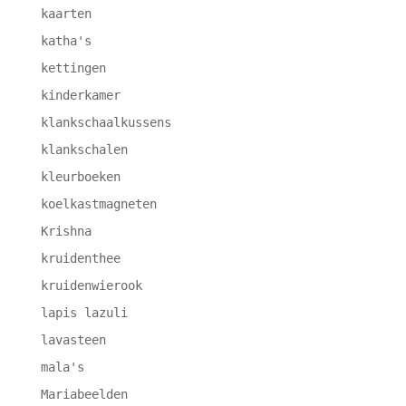
kaarten
katha's
kettingen
kinderkamer
klankschaalkussens
klankschalen
kleurboeken
koelkastmagneten
Krishna
kruidenthee
kruidenwierook
lapis lazuli
lavasteen
mala's
Mariabeelden