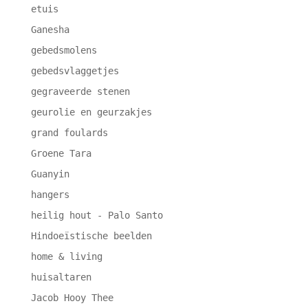
etuis
Ganesha
gebedsmolens
gebedsvlaggetjes
gegraveerde stenen
geurolie en geurzakjes
grand foulards
Groene Tara
Guanyin
hangers
heilig hout - Palo Santo
Hindoeïstische beelden
home & living
huisaltaren
Jacob Hooy Thee