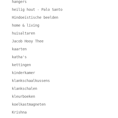
hangers
heilig hout - Palo Santo
Hindoeïstische beelden
home & living
huisaltaren
Jacob Hooy Thee
kaarten
katha's
kettingen
kinderkamer
klankschaalkussens
klankschalen
kleurboeken
koelkastmagneten
Krishna