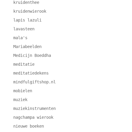
kruidenthee
kruidenwierook
lapis lazuli
lavasteen
mala's
Mariabeelden
Medicijn Boeddha
meditatie
meditatiedekens
mindfulgiftshop.nl
mobielen
muziek
muziekinstrumenten
nagchampa wierook
nieuwe boeken