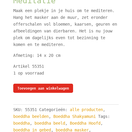
Meditatie
Maak een plekje in je huis om te mediteren.
Hang het masker aan de muur, zet eronder
offerschalen vol bloemen, kaarsen, geuren en
afbeeldingen van dierbaren. Het is nu jouw
plek om dagelijks even tot bezinning te
komen en te mediteren.
Afmeting: 14 x 20 cm
Artikel 55351
1 op voorraad
Boeddha
Toevoegen aan winkelwagen
Masker
Goudkleurig
-
SKU:
55351
Categorieën:
alle producten
,
Boeddha
boeddha beelden
,
Boeddha Shakyamuni
Tags:
beeld
boeddha
,
boeddha beeld
,
Boeddha Hoofd
,
Shakyamuni
boeddha in gebed
,
boeddha masker
,