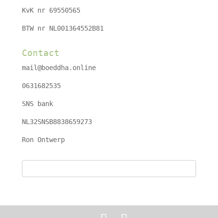
KvK nr 69550565
BTW nr NL001364552B81
Contact
mail@boeddha.online
0631682535
SNS bank
NL32SNSB8838659273
Ron Ontwerp