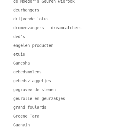
de Moeder's Geuren wierook
deurhangers
drijvende lotus
dromenvangers - dreamcatchers
dvd's
engelen producten
etuis
Ganesha
gebedsmolens
gebedsvlaggetjes
gegraveerde stenen
geurolie en geurzakjes
grand foulards
Groene Tara
Guanyin