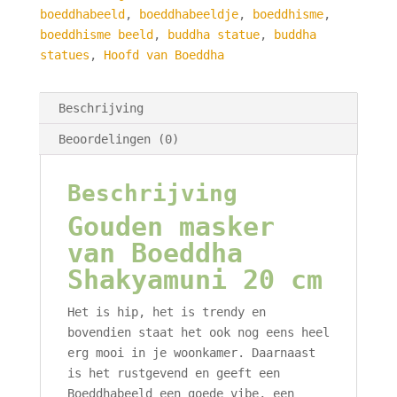
-
boeddhabeeld
,
boeddhabeeldje
,
boeddhisme
,
14
boeddhisme beeld
,
buddha statue
,
buddha
x
statues
,
Hoofd van Boeddha
20
cm
aantal
Beschrijving
Beoordelingen (0)
Beschrijving
Gouden masker
van Boeddha
Shakyamuni 20 cm
Het is hip, het is trendy en
bovendien staat het ook nog eens heel
erg mooi in je woonkamer. Daarnaast
is het rustgevend en geeft een
Boeddhabeeld een goede vibe, een