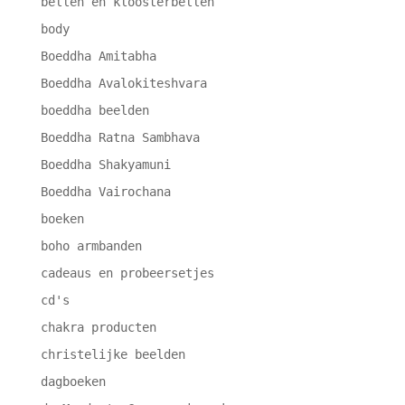
bellen en kloosterbellen
body
Boeddha Amitabha
Boeddha Avalokiteshvara
boeddha beelden
Boeddha Ratna Sambhava
Boeddha Shakyamuni
Boeddha Vairochana
boeken
boho armbanden
cadeaus en probeersetjes
cd's
chakra producten
christelijke beelden
dagboeken