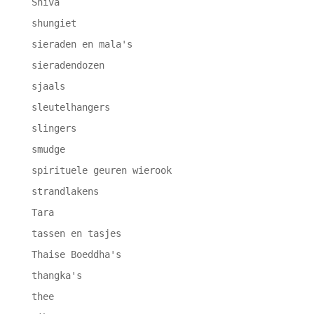
Shiva
shungiet
sieraden en mala's
sieradendozen
sjaals
sleutelhangers
slingers
smudge
spirituele geuren wierook
strandlakens
Tara
tassen en tasjes
Thaise Boeddha's
thangka's
thee