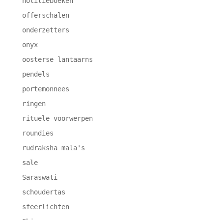
notitieboeken
offerschalen
onderzetters
onyx
oosterse lantaarns
pendels
portemonnees
ringen
rituele voorwerpen
roundies
rudraksha mala's
sale
Saraswati
schoudertas
sfeerlichten