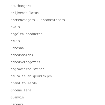
deurhangers
drijvende lotus
dromenvangers - dreamcatchers
dvd's
engelen producten
etuis
Ganesha
gebedsmolens
gebedsvlaggetjes
gegraveerde stenen
geurolie en geurzakjes
grand foulards
Groene Tara
Guanyin
hangers