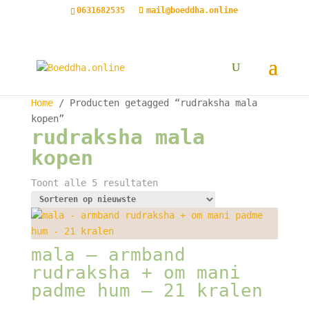
0631682535
mail@boeddha.online
Home
/ Producten getagged “rudraksha mala
kopen”
rudraksha mala
kopen
Gesorteerd
Toont alle 5 resultaten
op
nieuwste
mala – armband
rudraksha + om mani
padme hum – 21 kralen