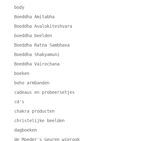
body
Boeddha Amitabha
Boeddha Avalokiteshvara
boeddha beelden
Boeddha Ratna Sambhava
Boeddha Shakyamuni
Boeddha Vairochana
boeken
boho armbanden
cadeaus en probeersetjes
cd's
chakra producten
christelijke beelden
dagboeken
de Moeder's Geuren wierook