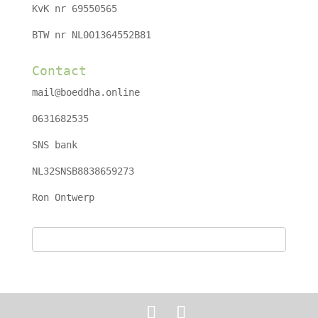
KvK nr 69550565
BTW nr NL001364552B81
Contact
mail@boeddha.online
0631682535
SNS bank
NL32SNSB8838659273
Ron Ontwerp