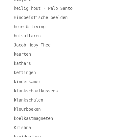
heilig hout - Palo Santo
Hindoeïstische beelden
home & living
huisaltaren
Jacob Hooy Thee
kaarten
katha's
kettingen
kinderkamer
klankschaalkussens
klankschalen
kleurboeken
koelkastmagneten
Krishna
kruidenthee