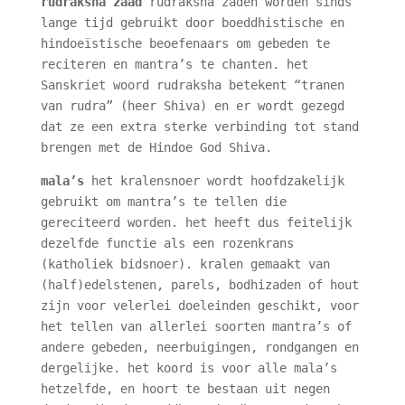
rudraksha zaad
rudraksha zaden worden sinds
lange tijd gebruikt door boeddhistische en
hindoeïstische beoefenaars om gebeden te
reciteren en mantra’s te chanten. het
Sanskriet woord rudraksha betekent “tranen
van rudra” (heer Shiva) en er wordt gezegd
dat ze een extra sterke verbinding tot stand
brengen met de Hindoe God Shiva.
mala’s
het kralensnoer wordt hoofdzakelijk
gebruikt om mantra’s te tellen die
gereciteerd worden. het heeft dus feitelijk
dezelfde functie als een rozenkrans
(katholiek bidsnoer). kralen gemaakt van
(half)edelstenen, parels, bodhizaden of hout
zijn voor velerlei doeleinden geschikt, voor
het tellen van allerlei soorten mantra’s of
andere gebeden, neerbuigingen, rondgangen en
dergelijke. het koord is voor alle mala’s
hetzelfde, en hoort te bestaan uit negen