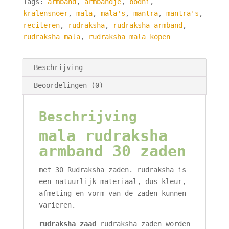
Tags:
armband
,
armbandje
,
bodhi
,
zaden
kralensnoer
,
mala
,
mala's
,
mantra
,
mantra's
,
van
reciteren
,
rudraksha
,
rudraksha armband
,
8
rudraksha mala
,
rudraksha mala kopen
mm
-
21
Beschrijving
cm
Beoordelingen (0)
aantal
Beschrijving
mala rudraksha
armband 30 zaden
met 30 Rudraksha zaden. rudraksha is
een natuurlijk materiaal, dus kleur,
afmeting en vorm van de zaden kunnen
variëren.
rudraksha zaad
rudraksha zaden worden