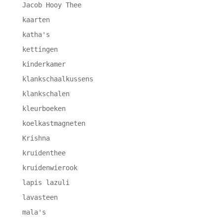
Jacob Hooy Thee
kaarten
katha's
kettingen
kinderkamer
klankschaalkussens
klankschalen
kleurboeken
koelkastmagneten
Krishna
kruidenthee
kruidenwierook
lapis lazuli
lavasteen
mala's