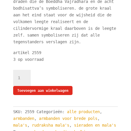
draden die de Boeddha Vajradhara en de acht
bodhisattva’s symboliseren. de grote kraal
aan het eind staat voor de wijsheid die de
volkomen leegte realiseert en de
cilindervormige kraal daarboven is de leegte
zelf. samen symboliseren zij dat alle
tegenstanders verslagen zijn.
artikel 2559
3 op voorraad
rudraksha
armband
-
Toevoegen aan winkelwagen
mala
rudraksha
-
SKU:
2559
Categorieën:
alle producten
,
armband
armbanden
,
armbanden voor brede pols
,
met
mala's
,
rudraksha mala's
,
sieraden en mala's
30