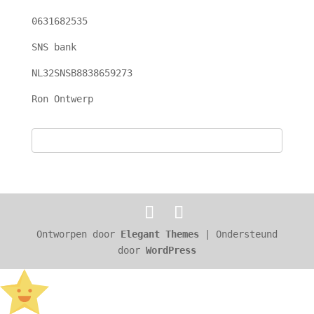
0631682535
SNS bank
NL32SNSB8838659273
Ron Ontwerp
Ontworpen door
Elegant Themes
| Ondersteund
door
WordPress