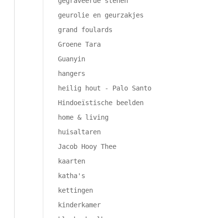
gegraveerde stenen
geurolie en geurzakjes
grand foulards
Groene Tara
Guanyin
hangers
heilig hout - Palo Santo
Hindoeïstische beelden
home & living
huisaltaren
Jacob Hooy Thee
kaarten
katha's
kettingen
kinderkamer