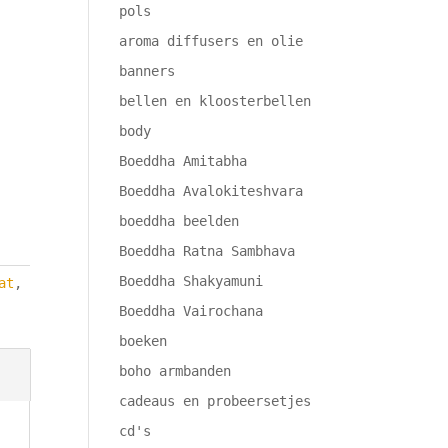
pols
aroma diffusers en olie
banners
bellen en kloosterbellen
body
Boeddha Amitabha
Boeddha Avalokiteshvara
boeddha beelden
Boeddha Ratna Sambhava
Boeddha Shakyamuni
at
,
Boeddha Vairochana
boeken
boho armbanden
cadeaus en probeersetjes
cd's