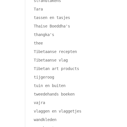
strandlakens
Tara
tassen en tasjes
Thaise Boeddha's
thangka's
thee
Tibetaanse recepten
Tibetaanse vlag
Tibetan art products
tijgeroog
tuin en buiten
tweedehands boeken
vajra
vlaggen en vlaggetjes
wandkleden