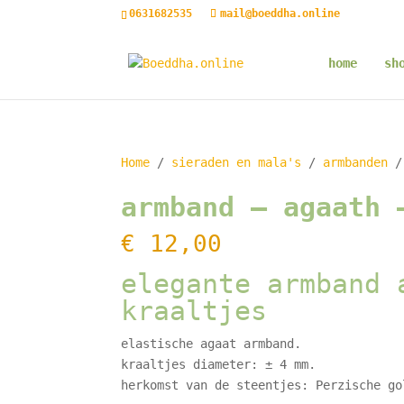
0631682535
mail@boeddha.online
home
sh
Home
/
sieraden en mala's
/
armbanden
/ 
armband – agaath 
€
12,00
elegante armband 
kraaltjes
elastische agaat armband.
kraaltjes diameter: ± 4 mm.
herkomst van de steentjes: Perzische go