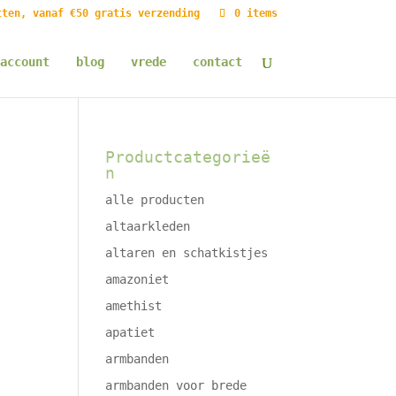
tten, vanaf €50 gratis verzending
0 items
account
blog
vrede
contact
Productcategorieë
n
alle producten
altaarkleden
altaren en schatkistjes
amazoniet
amethist
apatiet
armbanden
armbanden voor brede