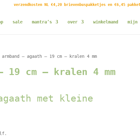
verzendkosten NL €4,20 brievenbuspakketjes en €6,45 pakke
op
sale
mantra’s
over
winkelmand
mijn 
armband – agaath – 19 cm – kralen 4 mm
– 19 cm – kralen 4 mm
agaath met kleine
lf.