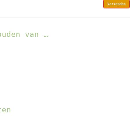
ouden van …
ten