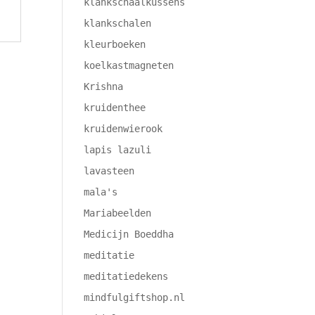
klankschaalkussens
klankschalen
kleurboeken
koelkastmagneten
Krishna
kruidenthee
kruidenwierook
lapis lazuli
lavasteen
mala's
Mariabeelden
Medicijn Boeddha
meditatie
meditatiedekens
mindfulgiftshop.nl