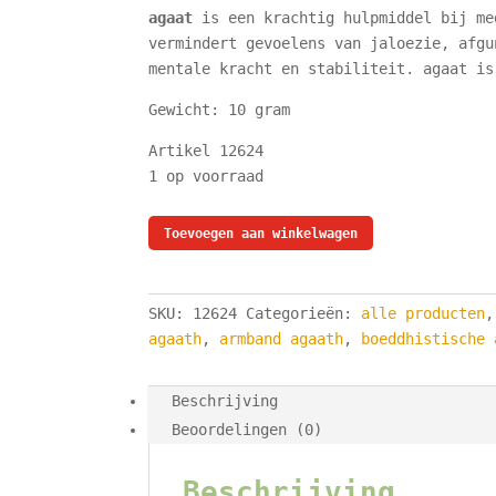
a
gaat
is een krachtig hulpmiddel bij me
vermindert gevoelens van jaloezie, afgu
mentale kracht en stabiliteit. agaat is
Gewicht: 10 gram
Artikel 12624
1 op voorraad
armband
Toevoegen aan winkelwagen
-
agaath
-
SKU:
12624
Categorieën:
alle producten
19
agaath
,
armband agaath
,
boeddhistische 
cm
-
Beschrijving
kralen
Beoordelingen (0)
4
mm
aantal
Beschrijving