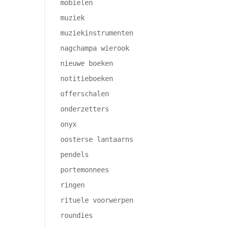
mobielen
muziek
muziekinstrumenten
nagchampa wierook
nieuwe boeken
notitieboeken
offerschalen
onderzetters
onyx
oosterse lantaarns
pendels
portemonnees
ringen
rituele voorwerpen
roundies