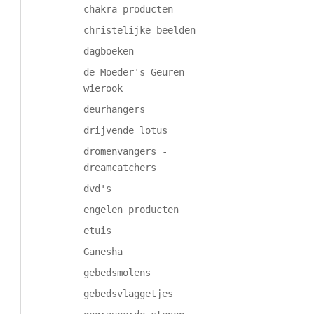
chakra producten
christelijke beelden
dagboeken
de Moeder's Geuren
wierook
deurhangers
drijvende lotus
dromenvangers -
dreamcatchers
dvd's
engelen producten
etuis
Ganesha
gebedsmolens
gebedsvlaggetjes