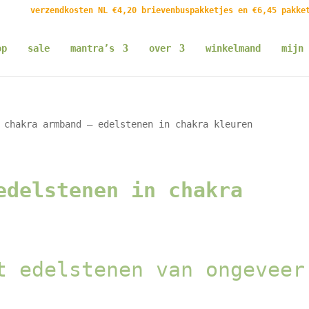
verzendkosten NL €4,20 brievenbuspakketjes en €6,45 pakke
op
sale
mantra’s
over
winkelmand
mijn 
chakra armband – edelstenen in chakra kleuren
edelstenen in chakra
t edelstenen van ongeveer