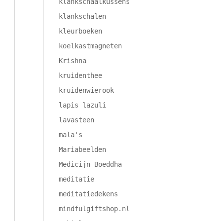
klankschaalkussens
klankschalen
kleurboeken
koelkastmagneten
Krishna
kruidenthee
kruidenwierook
lapis lazuli
lavasteen
mala's
Mariabeelden
Medicijn Boeddha
meditatie
meditatiedekens
mindfulgiftshop.nl