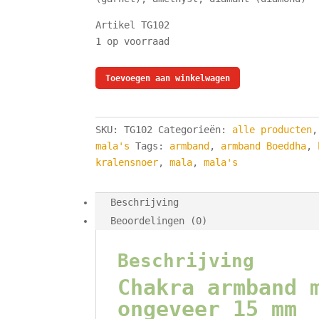
Artikel TG102
1 op voorraad
chakra
Toevoegen aan winkelwagen
armband
-
edelstenen
SKU:
TG102
Categorieën:
alle producten
in
mala's
Tags:
armband
,
armband Boeddha
,
chakra
kralensnoer
,
mala
,
mala's
kleuren
aantal
Beschrijving
Beoordelingen (0)
Beschrijving
Chakra armband 
ongeveer 15 mm