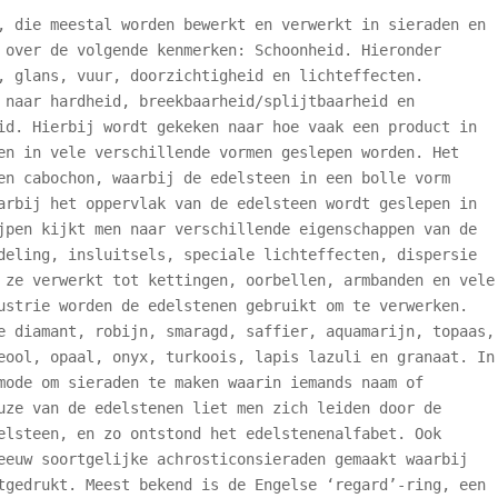
, die meestal worden bewerkt en verwerkt in sieraden en
 over de volgende kenmerken: Schoonheid. Hieronder
, glans, vuur, doorzichtigheid en lichteffecten.
 naar hardheid, breekbaarheid/splijtbaarheid en
id. Hierbij wordt gekeken naar hoe vaak een product in
en in vele verschillende vormen geslepen worden. Het
en cabochon, waarbij de edelsteen in een bolle vorm
arbij het oppervlak van de edelsteen wordt geslepen in
jpen kijkt men naar verschillende eigenschappen van de
deling, insluitsels, speciale lichteffecten, dispersie
 ze verwerkt tot kettingen, oorbellen, armbanden en vele
ustrie worden de edelstenen gebruikt om te verwerken.
e diamant, robijn, smaragd, saffier, aquamarijn, topaas,
eool, opaal, onyx, turkoois, lapis lazuli en granaat. In
mode om sieraden te maken waarin iemands naam of
uze van de edelstenen liet men zich leiden door de
elsteen, en zo ontstond het edelstenenalfabet. Ook
eeuw soortgelijke achrosticonsieraden gemaakt waarbij
tgedrukt. Meest bekend is de Engelse ‘regard’-ring, een