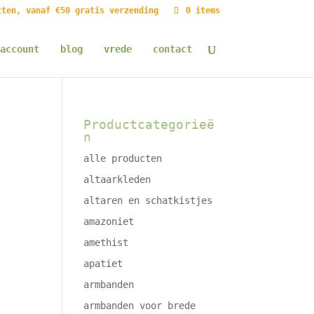
tten, vanaf €50 gratis verzending
0 items
account
blog
vrede
contact
Productcategorieë
n
alle producten
altaarkleden
altaren en schatkistjes
amazoniet
amethist
apatiet
armbanden
armbanden voor brede