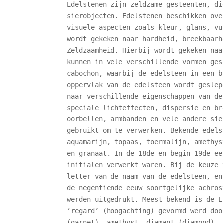
Edelstenen zijn zeldzame gesteenten, di
sierobjecten. Edelstenen beschikken ove
visuele aspecten zoals kleur, glans, vu
wordt gekeken naar hardheid, breekbaarh
Zeldzaamheid. Hierbij wordt gekeken naa
kunnen in vele verschillende vormen ges
cabochon, waarbij de edelsteen in een b
oppervlak van de edelsteen wordt geslep
naar verschillende eigenschappen van de
speciale lichteffecten, dispersie en br
oorbellen, armbanden en vele andere sie
gebruikt om te verwerken. Bekende edels
aquamarijn, topaas, toermalijn, amethys
en granaat. In de 18de en begin 19de ee
initialen verwerkt waren. Bij de keuze 
letter van de naam van de edelsteen, en
de negentiende eeuw soortgelijke achros
werden uitgedrukt. Meest bekend is de E
‘regard’ (hoogachting) gevormd werd doo
(garnet), amethyst, diamant (diamond)