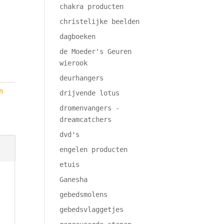
chakra producten
christelijke beelden
dagboeken
de Moeder's Geuren
wierook
deurhangers
n
drijvende lotus
dromenvangers -
dreamcatchers
dvd's
engelen producten
etuis
Ganesha
gebedsmolens
gebedsvlaggetjes