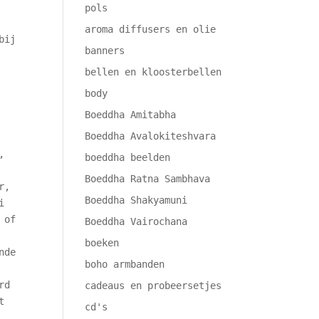
pols
aroma diffusers en olie
bij
banners
bellen en kloosterbellen
body
Boeddha Amitabha
Boeddha Avalokiteshvara
,
boeddha beelden
Boeddha Ratna Sambhava
r,
Boeddha Shakyamuni
i
 of
Boeddha Vairochana
boeken
nde
boho armbanden
rd
cadeaus en probeersetjes
t
cd's