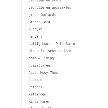
gegraveerde stenen
geurolie en geurzakjes
grand foulards
Groene Tara
Guanyin
hangers
heilig hout - Palo Santo
Hindoeïstische beelden
home & living
huisaltaren
Jacob Hooy Thee
kaarten
katha's
kettingen
kinderkamer