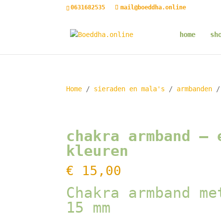
0631682535
mail@boeddha.online
home
sh
Home
/
sieraden en mala's
/
armbanden
/ 
chakra armband – 
kleuren
€
15,00
Chakra armband me
15 mm