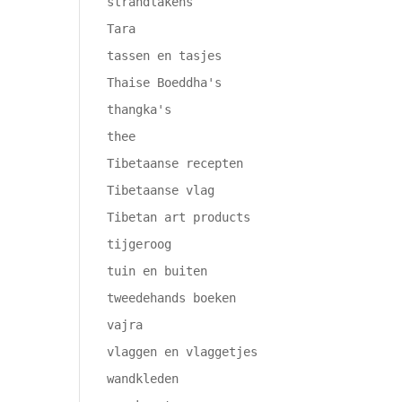
strandlakens
Tara
tassen en tasjes
Thaise Boeddha's
thangka's
thee
Tibetaanse recepten
Tibetaanse vlag
Tibetan art products
tijgeroog
tuin en buiten
tweedehands boeken
vajra
vlaggen en vlaggetjes
wandkleden