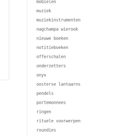
mobielen
muziek
muziekinstrumenten
nagchampa wierook
nieuwe boeken
notitieboeken
offerschalen
onderzetters
onyx
oosterse lantaarns
pendels
portemonnees
ringen
rituele voorwerpen
roundies