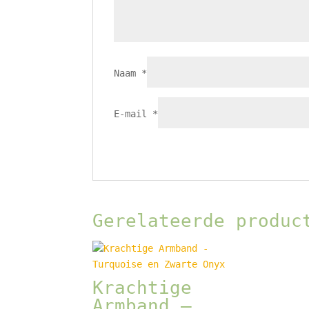
Naam
*
E-mail
*
Gerelateerde produc
Krachtige
Armband –