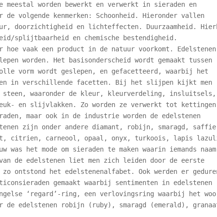
e meestal worden bewerkt en verwerkt in sieraden en
r de volgende kenmerken: Schoonheid. Hieronder vallen
ur, doorzichtigheid en lichteffecten. Duurzaamheid. Hier
eid/splijtbaarheid en chemische bestendigheid.
r hoe vaak een product in de natuur voorkomt. Edelstenen
lepen worden. Het basisonderscheid wordt gemaakt tussen
olle vorm wordt geslepen, en gefacetteerd, waarbij het
en in verschillende facetten. Bij het slijpen kijkt men
 steen, waaronder de kleur, kleurverdeling, insluitsels,
euk- en slijvlakken. Zo worden ze verwerkt tot kettingen
raden, maar ook in de industrie worden de edelstenen
tenen zijn onder andere diamant, robijn, smaragd, saffie
t, citrien, carneool, opaal, onyx, turkoois, lapis lazul
uw was het mode om sieraden te maken waarin iemands naam
van de edelstenen liet men zich leiden door de eerste
 zo ontstond het edelstenenalfabet. Ook werden er gedure
ticonsieraden gemaakt waarbij sentimenten in edelstenen
ngelse ‘regard’-ring, een verlovingsring waarbij het woo
r de edelstenen robijn (ruby), smaragd (emerald), granaa