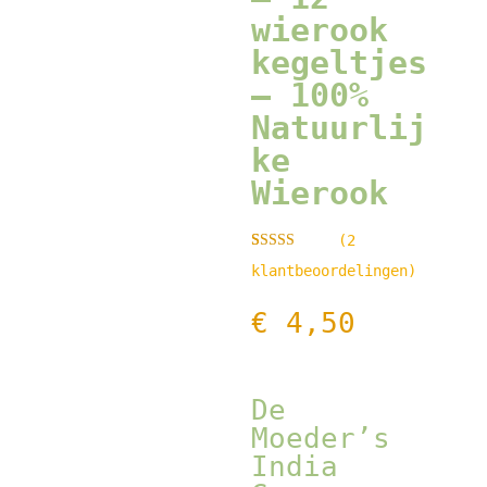
wierook
kegeltjes
– 100%
Natuurlij
ke
Wierook
(
2
Gewaardeerd
2
klantbeoordelingen)
5.00
op 5
gebaseerd op
klant
€
4,50
waarderinge
n
De
Moeder’s
India