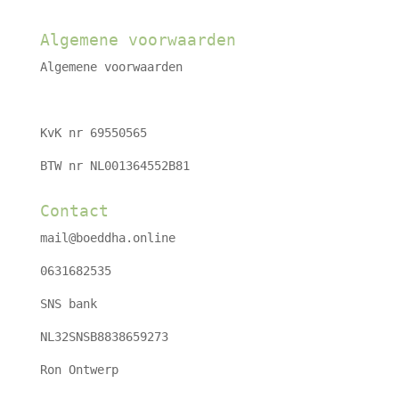
Algemene voorwaarden
Algemene voorwaarden
KvK nr 69550565
BTW nr NL001364552B81
Contact
mail@boeddha.online
0631682535
SNS bank
NL32SNSB8838659273
Ron Ontwerp