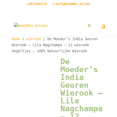
0631682535
mail@boeddha.online
Home
/
wierook
/ De Moeder’s India Geuren
Wierook – Lila Nagchampa – 12 wierook
kegeltjes – 100% Natuurlijke Wierook
De
Moeder’s
India
Geuren
Wierook –
Lila
Nagchampa
– 12