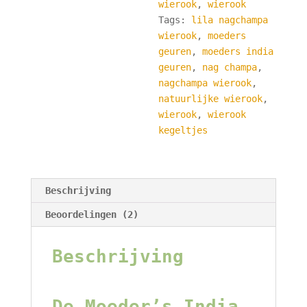
wierook
,
wierook
wierook
Tags:
lila nagchampa
kegeltjes
wierook
,
moeders
-
geuren
,
moeders india
100%
geuren
,
nag champa
,
Natuurlijke
nagchampa wierook
,
Wierook
natuurlijke wierook
,
aantal
wierook
,
wierook
kegeltjes
Beschrijving
Beoordelingen (2)
Beschrijving
De Moeder’s India