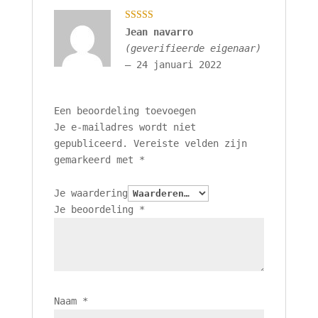
Gewaardeerd
Jean navarro
5
uit 5
(geverifieerde eigenaar)
–
24 januari 2022
Een beoordeling toevoegen
Je e-mailadres wordt niet
gepubliceerd.
Vereiste velden zijn
gemarkeerd met
*
Je waardering
Je beoordeling
*
Naam
*