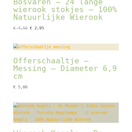
Bosvaren – 24 lange
wierook stokjes – 100%
Natuurlijke Wierook
Oorspronkelijke
Huidige
€
4,50
€
2,95
prijs
prijs
was:
is:
€ 4,50.
€ 2,95.
Offerschaaltje –
Messing – Diameter 6,9
cm
€
5,00