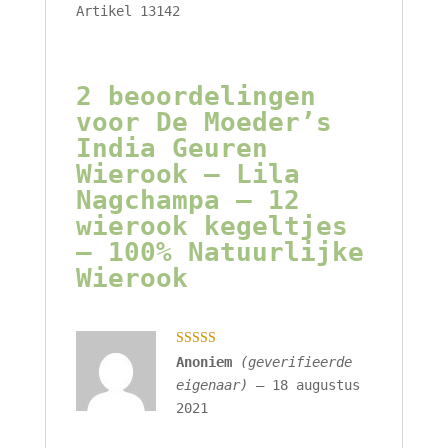
Artikel 13142
2 beoordelingen
voor
De Moeder’s
India Geuren
Wierook – Lila
Nagchampa – 12
wierook kegeltjes
– 100% Natuurlijke
Wierook
Gewaardeerd
Anoniem
(geverifieerde
5
uit 5
eigenaar)
–
18 augustus
2021