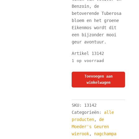
Benzoin, de
betoverende Tuberosa
bloem en het groene
Eikenmos wordt dit
een bijzonder mooi
geur avontuur.
Artikel 13142
1 op voorraad
De
Toevoegen aan
Moeder's
winkelwagen
India
Geuren
Wierook
SKU:
13142
-
Categorieën:
alle
Lila
producten
,
de
Nagchampa
Moeder's Geuren
-
wierook
,
nagchampa
12