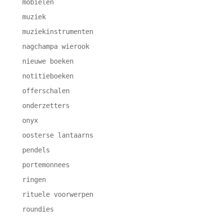
mobielen
muziek
muziekinstrumenten
nagchampa wierook
nieuwe boeken
notitieboeken
offerschalen
onderzetters
onyx
oosterse lantaarns
pendels
portemonnees
ringen
rituele voorwerpen
roundies