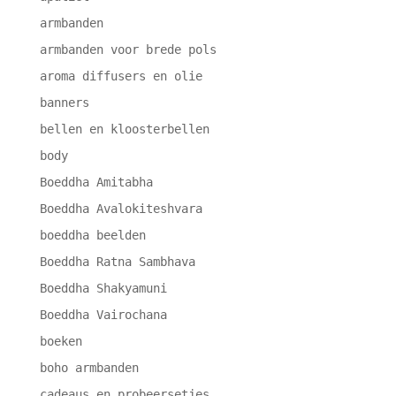
armbanden
armbanden voor brede pols
aroma diffusers en olie
banners
bellen en kloosterbellen
body
Boeddha Amitabha
Boeddha Avalokiteshvara
boeddha beelden
Boeddha Ratna Sambhava
Boeddha Shakyamuni
Boeddha Vairochana
boeken
boho armbanden
cadeaus en probeersetjes