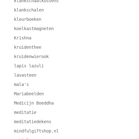
klankschaalkussens
klankschalen
kleurboeken
koelkastmagneten
Krishna
kruidenthee
kruidenwierook
lapis lazuli
lavasteen
mala's
Mariabeelden
Medicijn Boeddha
meditatie
meditatiedekens
mindfulgiftshop.nl