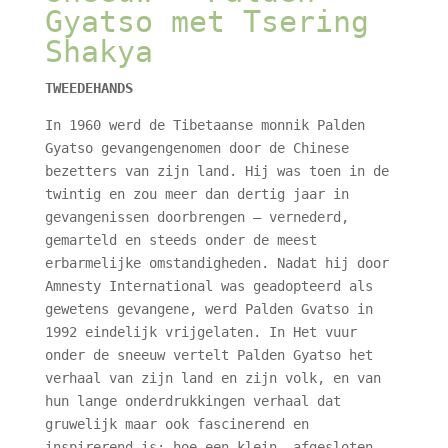
Gyatso met Tsering
Shakya
TWEEDEHANDS
In 1960 werd de Tibetaanse monnik Palden
Gyatso gevangengenomen door de Chinese
bezetters van zijn land. Hij was toen in de
twintig en zou meer dan dertig jaar in
gevangenissen doorbrengen – vernederd,
gemarteld en steeds onder de meest
erbarmelijke omstandigheden. Nadat hij door
Amnesty International was geadopteerd als
gewetens gevangene, werd Palden Gvatso in
1992 eindelijk vrijgelaten. In Het vuur
onder de sneeuw vertelt Palden Gyatso het
verhaal van zijn land en zijn volk, en van
hun lange onderdrukkingen verhaal dat
gruwelijk maar ook fascinerend en
inspirerend is: hoe een klein, afgesloten