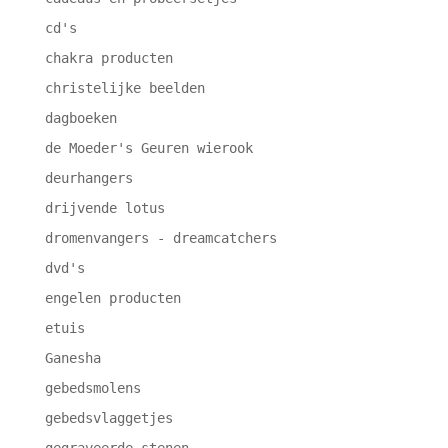
cd's
chakra producten
christelijke beelden
dagboeken
de Moeder's Geuren wierook
deurhangers
drijvende lotus
dromenvangers - dreamcatchers
dvd's
engelen producten
etuis
Ganesha
gebedsmolens
gebedsvlaggetjes
gegraveerde stenen