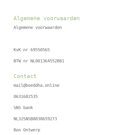
Algemene voorwaarden
Algemene voorwaarden
KvK nr 69550565
BTW nr NL001364552B81
Contact
mail@boeddha.online
0631682535
SNS bank
NL32SNSB8838659273
Ron Ontwerp