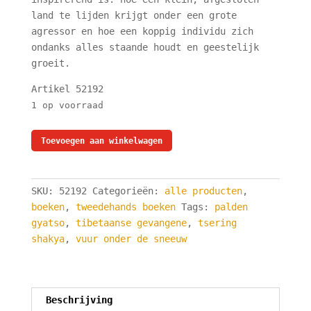
land te lijden krijgt onder een grote
agressor en hoe een koppig individu zich
ondanks alles staande houdt en geestelijk
groeit.
Artikel 52192
1 op voorraad
Het
Toevoegen aan winkelwagen
Vuur
Onder
De
SKU:
52192
Categorieën:
alle producten
,
Sneeuw
boeken
,
tweedehands boeken
Tags:
palden
-
gyatso
,
tibetaanse gevangene
,
tsering
Palden
shakya
,
vuur onder de sneeuw
Gyatso
aantal
Beschrijving