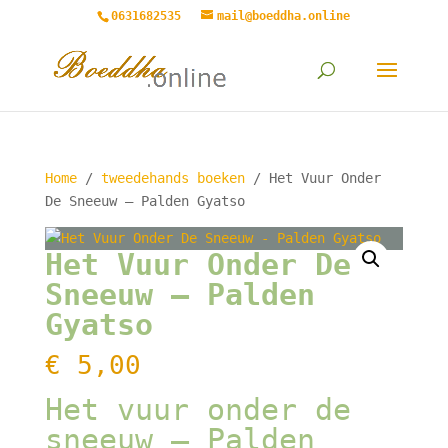
0631682535
mail@boeddha.online
Home
/
tweedehands boeken
/ Het Vuur Onder
De Sneeuw – Palden Gyatso
Het Vuur Onder De
Sneeuw – Palden
Gyatso
€
5,00
Het vuur onder de
sneeuw – Palden